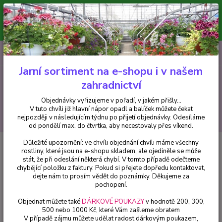
Minimální hodnota pro odeslání z e-shopu je 300 Kč.
V tuto chvíli již hlavní nápor objednávek opadl a balíček můžete čekat
nejpozději v následujícím týdnu po přijetí objednávky. Objednávky
vyřizujeme v pořadí, v jakém přišly...
0
ks
CZK
+420 602 223 614
za
0 Kč
Jarní sortiment na e-shopu i v našem
zahradnictví
Menu
Objednávky vyřizujeme v pořadí, v jakém přišly...
V tuto chvíli již hlavní nápor opadl a balíček můžete čekat
Hledat
nejpozději v následujícím týdnu po přijetí objednávky. Odesíláme
od pondělí max. do čtvrtka, aby necestovaly přes víkend.
Důležité upozornění: ve chvíli objednání chvíli máme všechny
Úvod
Bylinky a léčivky
Pupečník asijský (Gotu Cola - Centella asiatica) -
rostliny, které jsou na e-shopu skladem, ale ojediněle se může
cena na prodejně
stát, že při odeslání některá chybí. V tomto případě odečteme
chybějící položku z faktury. Pokud si přejete dopředu kontaktovat,
Pupečník asijský (Gotu Cola -
dejte nám to prosím vědět do poznámky. Děkujeme za
Centella asiatica) - cena na
pochopení.
prodejně
Objednat můžete také
DÁRKOVÉ POUKAZY
v hodnotě 200, 300,
500 nebo 1000 Kč, které Vám zašleme obratem
V případě zájmu můžete udělat radost dárkovým poukazem,