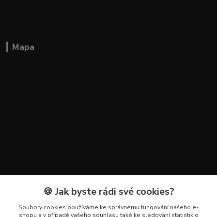
Mapa
🍪 Jak byste rádi své cookies?
Kontakty
Soubory cookies používáme ke správnému fungování našeho e-
+420 602 223 614
shopu a v případě vašeho souhlasu také ke sledování statistik o