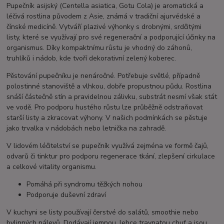
Pupečník asijský (Centella asiatica, Gotu Cola) je aromatická a
léčivá rostlina původem z Asie, známá v tradiční ajurvédské a
čínské medicíně. Vytváří plazivé výhonky s drobnými, srdčitými
listy, které se využívají pro své regenerační a podporující účinky na
organismus. Díky kompaktnímu růstu je vhodný do záhonů,
truhlíků i nádob, kde tvoří dekorativní zelený koberec.
Pěstování pupečníku je nenáročné. Potřebuje světlé, případně
polostinné stanoviště a vlhkou, dobře propustnou půdu. Rostlina
snáší částečně stín a pravidelnou zálivku, substrát nesmí však stát
ve vodě. Pro podporu hustého růstu lze průběžně odstraňovat
starší listy a zkracovat výhony. V našich podmínkách se pěstuje
jako trvalka v nádobách nebo letnička na zahradě.
V lidovém léčitelství se pupečník využívá zejména ve formě čajů,
odvarů či tinktur pro podporu regenerace tkání, zlepšení cirkulace
a celkové vitality organismu.
Pomáhá při syndromu těžkých nohou
Podporuje duševní zdraví
V kuchyni se listy používají čerstvé do salátů, smoothie nebo
bylinných nálevů. Dodávají jemnou, lehce travnatou chuť a jsou