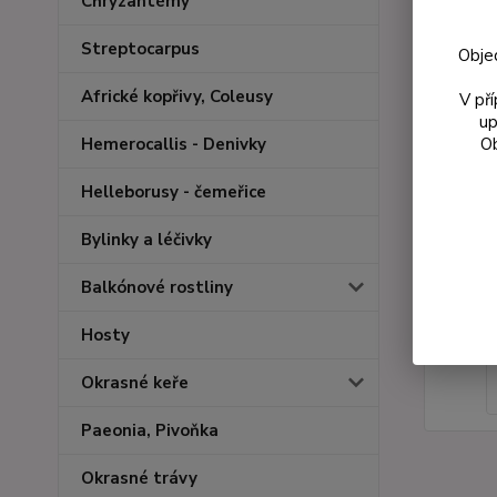
Chryzantémy
Streptocarpus
Obje
Africké kopřivy, Coleusy
V př
up
Ob
Hemerocallis - Denivky
Helleborusy - čemeřice
Bylinky a léčivky
Balkónové rostliny
Hosty
Okrasné keře
Paeonia, Pivoňka
Okrasné trávy