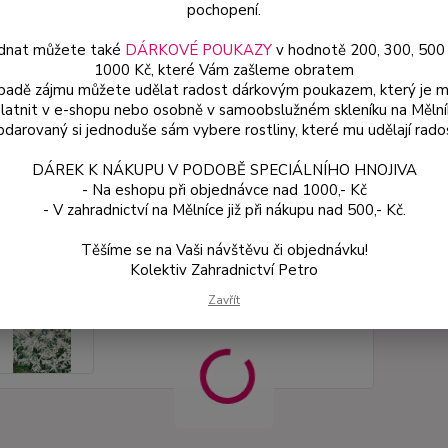
pochopení.
dnat můžete také
DÁRKOVÉ POUKAZY
v hodnotě 200, 300, 500
ce
59
1000 Kč, které Vám zašleme obratem
ípadě zájmu můžete udělat radost dárkovým poukazem, který je 
od
latnit v e-shopu nebo osobně v samoobslužném skleníku na Mělní
darovaný si jednoduše sám vybere rostliny, které mu udělají rado
Číslo p
DÁREK K NÁKUPU V PODOBĚ SPECIÁLNÍHO HNOJIVA
- Na eshopu při objednávce nad 1000,- Kč
- V zahradnictví na Mělníce již při nákupu nad 500,- Kč.
Těšíme se na Vaši návštěvu či objednávku!
Kolektiv Zahradnictví Petro
Zavřít