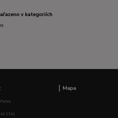
zařazeno v kategoriích
ky
t
Mapa
 Petro
stě 3741