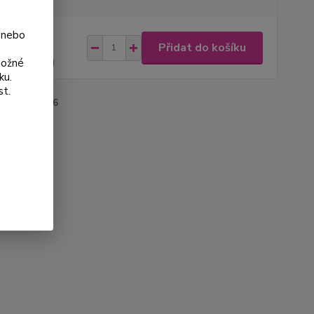
 nebo
na od
Přidat do košíku
 Kč
možné
53 Kč
bez DPH
ku.
st.
roduktu:
3036