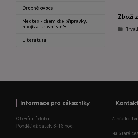
Drobné ovoce
Zboží 
Neotex - chemické přípravky,
hnojiva, travní směsi
Trval
Literatura
Informace pro zákazníky
Kontak
Otevírací doba:
Zahradnictví
Pondělí až pátek: 8-16 hod.
Na Staré ce