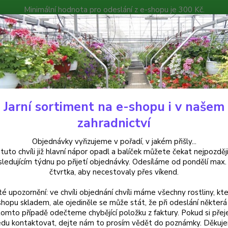
Minimální hodnota pro odeslání z e-shopu je 300 Kč.
íček můžete čekat nejpozději v následujícím týdnu po přijetí objedná
atalog
Poradna
Kontakty
Nevíte
Hledat
+420
Jarní sortiment na e-shopu i v našem
rvalky
Protěž alpská (Leonopodium Alpinum Everest)
zahradnictví
ěž alpská (Leonopodium Alpinu
Objednávky vyřizujeme v pořadí, v jakém přišly...
 tuto chvíli již hlavní nápor opadl a balíček můžete čekat nejpozději
sledujícím týdnu po přijetí objednávky. Odesíláme od pondělí max.
čtvrtka, aby necestovaly přes víkend.
té upozornění: ve chvíli objednání chvíli máme všechny rostliny, kte
Dos
shopu skladem, ale ojediněle se může stát, že při odeslání některá 
tomto případě odečteme chybějící položku z faktury. Pokud si přej
Var
du kontaktovat, dejte nám to prosím vědět do poznámky. Děkuj