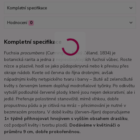
Kompletní specifikace
Hodnocení
0
Kompletní specifikace
Fuchsia
procumbens
(Cunnington, Nový Zéland, 1834) je
botanická rarita a jedna z nejneobvyklejších fuchsií vůbec. Roste
nízce a plazivě, hodí se jako půdopokryvná nebo k převisu přes
okraje nádob. Kvete od června do října drobnými, avšak
nápadnými květy netypického tvaru i barvy – žluté až zelenožluté
květy s červeným lemem doplňují modrofialové tyčinky. Po odkvětu
vytváří podlouhlé červené plody, které jsou nejen dekorativní, ale i
jedlé. Preferuje polostinné stanoviště, mírně vlhkou, dobře
propustnou půdu a je citlivá na mráz – přezimování je nutné v
bezmrazém prostoru. V době květu (červen–říjen) doporučujeme
1× týdně přihnojovat hnojivem s vyšším obsahem draslíku
,
což podpoří květy i tvorbu plodů.
Dodáváme v květináči o
průměru 9 cm, dobře prokořeněnou.