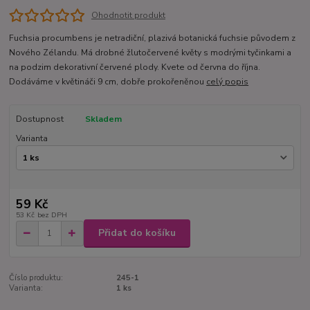
Ohodnotit produkt
Fuchsia procumbens je netradiční, plazivá botanická fuchsie původem z
Nového Zélandu. Má drobné žlutočervené květy s modrými tyčinkami a
na podzim dekorativní červené plody. Kvete od června do října.
Dodáváme v květináči 9 cm, dobře prokořeněnou
celý popis
Dostupnost
Skladem
Varianta
59 Kč
53 Kč
bez DPH
Přidat do košíku
Číslo produktu:
245-1
Varianta:
1 ks