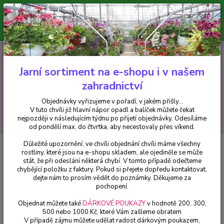
Minimální hodnota pro odeslání z e-shopu je 300 Kč.
V tuto chvíli již hlavní nápor objednávek opadl a balíček můžete čekat
nejpozději v následujícím týdnu po přijetí objednávky. Objednávky
vyřizujeme v pořadí, v jakém přišly...
0
ks
CZK
+420 602 223 614
za
0 Kč
Jarní sortiment na e-shopu i v našem
zahradnictví
Menu
Objednávky vyřizujeme v pořadí, v jakém přišly...
V tuto chvíli již hlavní nápor opadl a balíček můžete čekat
Hledat
nejpozději v následujícím týdnu po přijetí objednávky. Odesíláme
od pondělí max. do čtvrtka, aby necestovaly přes víkend.
Důležité upozornění: ve chvíli objednání chvíli máme všechny
Úvod
Fuchsie
Procumbens Fuchsie (Cunningtomn n.Z. 1834) - 1 ks
rostliny, které jsou na e-shopu skladem, ale ojediněle se může
stát, že při odeslání některá chybí. V tomto případě odečteme
Procumbens Fuchsie
chybějící položku z faktury. Pokud si přejete dopředu kontaktovat,
(Cunningtomn n.Z. 1834) - 1 ks
dejte nám to prosím vědět do poznámky. Děkujeme za
pochopení.
Objednat můžete také
DÁRKOVÉ POUKAZY
v hodnotě 200, 300,
500 nebo 1000 Kč, které Vám zašleme obratem
V případě zájmu můžete udělat radost dárkovým poukazem,