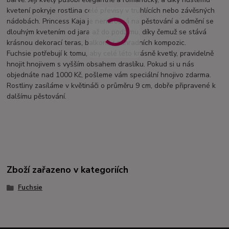
kvetení pokryje rostlina celé převisy v truhlících nebo závěsných
nádobách. Princess Kaja je nenáročná na pěstování a odmění se
dlouhým kvetením od jara až do podzimu, díky čemuž se stává
krásnou dekorací teras, balkonů i zahradních kompozic.
Fuchsie potřebují k tomu, aby celé léto krásně kvetly, pravidelně
hnojit hnojivem s vyšším obsahem draslíku. Pokud si u nás
objednáte nad 1000 Kč, pošleme vám speciální hnojivo zdarma.
Rostliny zasíláme v květináči o průměru 9 cm, dobře připravené k
dalšímu pěstování.
Zboží zařazeno v kategoriích
Fuchsie