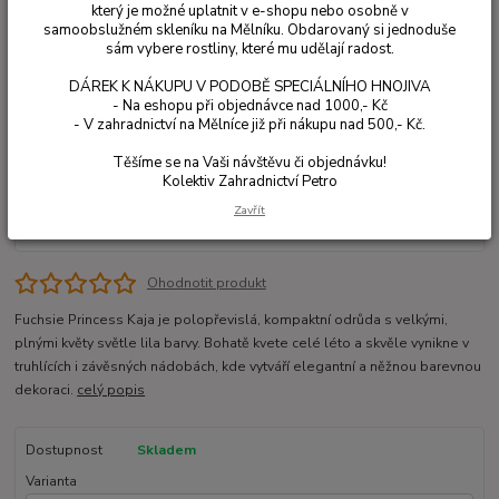
který je možné uplatnit v e-shopu nebo osobně v
samoobslužném skleníku na Mělníku. Obdarovaný si jednoduše
sám vybere rostliny, které mu udělají radost.
DÁREK K NÁKUPU V PODOBĚ SPECIÁLNÍHO HNOJIVA
- Na eshopu při objednávce nad 1000,- Kč
- V zahradnictví na Mělníce již při nákupu nad 500,- Kč.
Těšíme se na Vaši návštěvu či objednávku!
Kolektiv Zahradnictví Petro
Zavřít
Ohodnotit produkt
Fuchsie Princess Kaja je polopřevislá, kompaktní odrůda s velkými,
plnými květy světle lila barvy. Bohatě kvete celé léto a skvěle vynikne v
truhlících i závěsných nádobách, kde vytváří elegantní a něžnou barevnou
dekoraci.
celý popis
Dostupnost
Skladem
Varianta