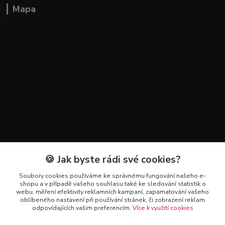
Mapa
🍪 Jak byste rádi své cookies?
Kontakty
Soubory cookies používáme ke správnému fungování našeho e-
+420 602 223 614
shopu a v případě vašeho souhlasu také ke sledování statistik o
webu, měření efektivity reklamních kampaní, zapamatování vašeho
oblíbeného nastavení při používání stránek, či zobrazení reklam
info@zahradnictvipetro.cz
odpovídajících vašim preferencím.
Více k využití cookies