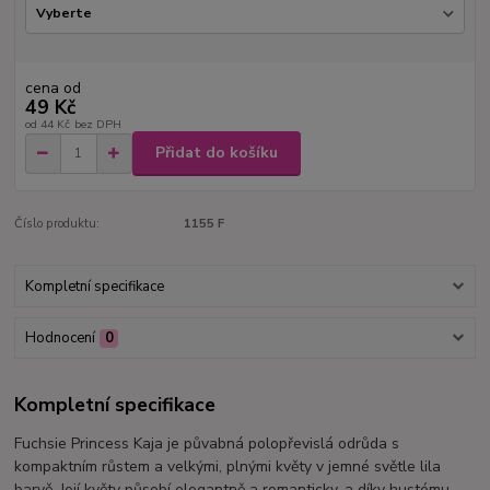
cena od
49 Kč
od
44 Kč
bez DPH
Přidat do košíku
Číslo produktu:
1155 F
Kompletní specifikace
Hodnocení
0
Kompletní specifikace
Fuchsie Princess Kaja je půvabná polopřevislá odrůda s
kompaktním růstem a velkými, plnými květy v jemné světle lila
barvě. Její květy působí elegantně a romanticky, a díky hustému