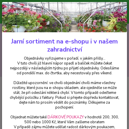
Minimální hodnota pro odeslání z e-shopu je 300 Kč.
V tuto chvíli již hlavní nápor objednávek opadl a balíček můžete čekat
nejpozději v následujícím týdnu po přijetí objednávky. Objednávky
vyřizujeme v pořadí, v jakém přišly...
0
ks
CZK
+420 602 223 614
za
0 Kč
Jarní sortiment na e-shopu i v našem
zahradnictví
Menu
Objednávky vyřizujeme v pořadí, v jakém přišly...
V tuto chvíli již hlavní nápor opadl a balíček můžete čekat
Hledat
nejpozději v následujícím týdnu po přijetí objednávky. Odesíláme
od pondělí max. do čtvrtka, aby necestovaly přes víkend.
Důležité upozornění: ve chvíli objednání chvíli máme všechny
Úvod
Fuchsie
Princess Kaja 1155 F
rostliny, které jsou na e-shopu skladem, ale ojediněle se může
stát, že při odeslání některá chybí. V tomto případě odečteme
Princess Kaja 1155 F
chybějící položku z faktury. Pokud si přejete dopředu kontaktovat,
dejte nám to prosím vědět do poznámky. Děkujeme za
pochopení.
Objednat můžete také
DÁRKOVÉ POUKAZY
v hodnotě 200, 300,
500 nebo 1000 Kč, které Vám zašleme obratem
V případě zájmu můžete udělat radost dárkovým poukazem,