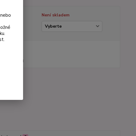
 nebo
tupnost
Není skladem
ianta
možné
ku.
st.
na od
 Kč
44 Kč
bez DPH
roduktu:
364