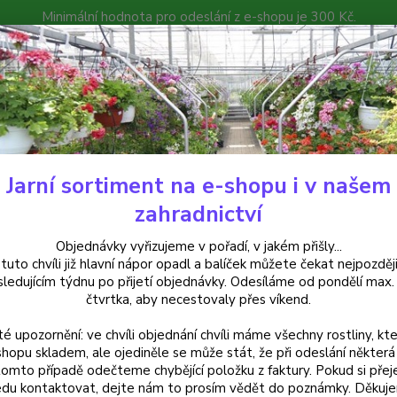
Minimální hodnota pro odeslání z e-shopu je 300 Kč.
íček můžete čekat nejpozději v následujícím týdnu po přijetí objedná
atalog
Poradna
Kontakty
Nevíte
Hledat
+420
Jarní sortiment na e-shopu i v našem
uchsie
Prince of Orange Fuchsie
zahradnictví
ce of Orange Fuchsie
Objednávky vyřizujeme v pořadí, v jakém přišly...
 tuto chvíli již hlavní nápor opadl a balíček můžete čekat nejpozději
sledujícím týdnu po přijetí objednávky. Odesíláme od pondělí max.
čtvrtka, aby necestovaly přes víkend.
Fuchsi
té upozornění: ve chvíli objednání chvíli máme všechny rostliny, kte
oranžo
shopu skladem, ale ojediněle se může stát, že při odeslání některá 
zakonč
tomto případě odečteme chybějící položku z faktury. Pokud si přej
popis
du kontaktovat, dejte nám to prosím vědět do poznámky. Děkuj