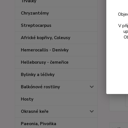
Trvalky
Chryzantémy
Obje
Streptocarpus
V př
up
Ob
Africké kopřivy, Coleusy
Hemerocallis - Denivky
Helleborusy - čemeřice
Bylinky a léčivky
Balkónové rostliny
Hosty
Okrasné keře
Paeonia, Pivoňka