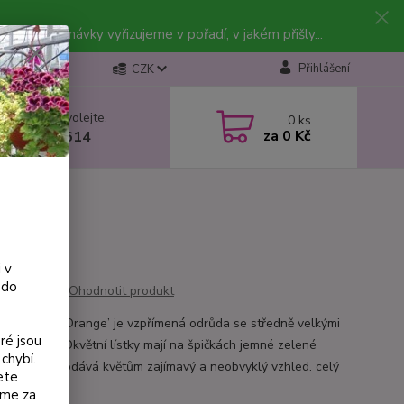
vky. Objednávky vyřizujeme v pořadí, v jakém přišly...
Přihlášení
CZK
 si rady? Zavolejte.
0
ks
za
0 Kč
 602 223 614
 v
 do
Ohodnotit produkt
e ‘Prince of Orange’ je vzpřímená odrůda se středně velkými
ré jsou
vými květy. Okvětní lístky mají na špičkách jemné zelené
chybí.
ení, které dodává květům zajímavý a neobvyklý vzhled.
celý
ete
eme za