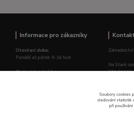
Informace pro zákazníky
Kontak
Otevírací doba:
Zahradnictví
Pondělí až pátek: 8-16 hod.
Na Staré ce
Obchodní podmínky
276 01 Měln
Online odstoupení od kupní smlouvy
Soubory cookies 
sledování statisti
při používání