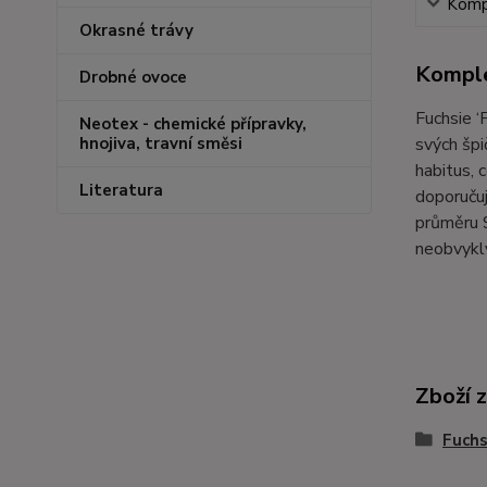
Kompl
Okrasné trávy
Komple
Drobné ovoce
Fuchsie ‘
Neotex - chemické přípravky,
svých špi
hnojiva, travní směsi
habitus, 
Literatura
doporučuj
průměru 9
neobvykl
Zboží 
Fuchs