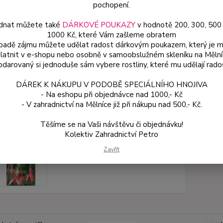
pochopení.
dnat můžete také
DÁRKOVÉ POUKAZY
v hodnotě 200, 300, 500
Dos
1000 Kč, které Vám zašleme obratem
Var
ípadě zájmu můžete udělat radost dárkovým poukazem, který je 
latnit v e-shopu nebo osobně v samoobslužném skleníku na Mělní
darovaný si jednoduše sám vybere rostliny, které mu udělají rado
ce
DÁREK K NÁKUPU V PODOBĚ SPECIÁLNÍHO HNOJIVA
49
- Na eshopu při objednávce nad 1000,- Kč
od
- V zahradnictví na Mělníce již při nákupu nad 500,- Kč.
Těšíme se na Vaši návštěvu či objednávku!
Číslo p
Kolektiv Zahradnictví Petro
Zavřít