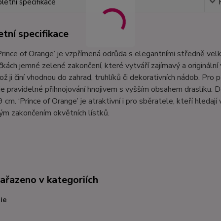
etní specifikace
tní specifikace
Prince of Orange’ je vzpřímená odrůda s elegantními středně velk
čkách jemné zelené zakončení, které vytváří zajímavý a originální
což ji činí vhodnou do zahrad, truhlíků či dekorativních nádob. P
e pravidelné přihnojování hnojivem s vyšším obsahem draslíku. 
 cm. ‘Prince of Orange’ je atraktivní i pro sběratele, kteří hleda
ým zakončením okvětních lístků.
zařazeno v kategoriích
ie