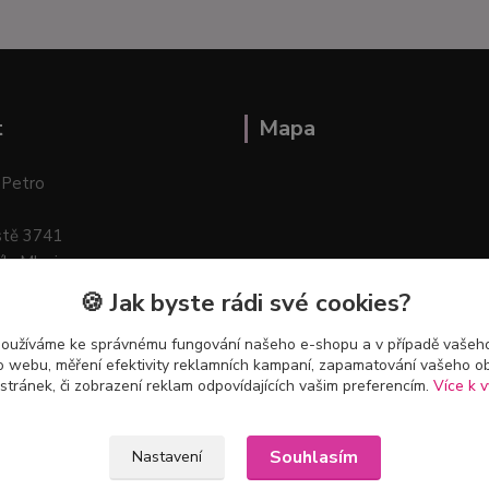
t
Mapa
 Petro
stě 3741
ík–Mlazice
🍪 Jak byste rádi své cookies?
používáme ke správnému fungování našeho e-shopu a v případě vašeho
k o webu, měření efektivity reklamních kampaní, zapamatování vašeho o
 stránek, či zobrazení reklam odpovídajících vašim preferencím.
Více k v
Souhlasím
Nastavení