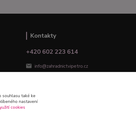
Kontakty
+420 602 223 614
info@zahradnictvipetro.cz
 souhlasu také ke
blíbeného nastavení
yužití cookies