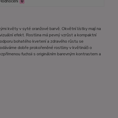
Hodnocení
0
ými květy v syté oranžové barvě. Okvětní lístky mají na
 vizuální efekt. Rostlina má pevný vzrůst a kompaktní
ro podporu bohatého kvetení a zdravého růstu se
Dodáváme dobře prokořeněné rostliny v květináči o
jí vzpřímenou fuchsii s originálním barevným kontrastem a