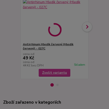
Antirrhinum Hledík červený (Hledík
Antirrhinum 
červený) - 027C
027
cena od
cena od
49 Kč
49 Kč
cena od
cena od
Skladem
44 Kč
bez DPH
44 Kč
bez D
Zvolit variantu
Zboží zařazeno v kategoriích