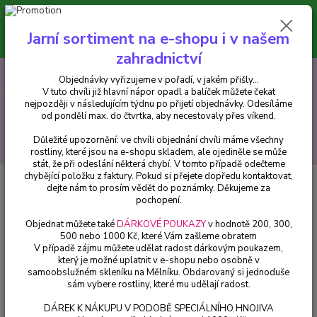
Minimální hodnota pro odeslání z e-shopu je 300 Kč.
V tuto chvíli již hlavní nápor objednávek opadl a balíček můžete čekat
Jarní sortiment na e-shopu i v našem
nejpozději v následujícím týdnu po přijetí objednávky. Objednávky
vyřizujeme v pořadí, v jakém přišly...
zahradnictví
0
ks
CZK
+420 602 223 614
Objednávky vyřizujeme v pořadí, v jakém přišly...
za
0 Kč
V tuto chvíli již hlavní nápor opadl a balíček můžete čekat
nejpozději v následujícím týdnu po přijetí objednávky. Odesíláme
Menu
od pondělí max. do čtvrtka, aby necestovaly přes víkend.
Důležité upozornění: ve chvíli objednání chvíli máme všechny
Hledat
rostliny, které jsou na e-shopu skladem, ale ojediněle se může
stát, že při odeslání některá chybí. V tomto případě odečteme
chybějící položku z faktury. Pokud si přejete dopředu kontaktovat,
Úvod
Balkónové rostliny
Převislé hvozdíky Karafiát FIALOVÝ - 1 ks
dejte nám to prosím vědět do poznámky. Děkujeme za
pochopení.
Převislé hvozdíky Karafiát
Objednat můžete také
DÁRKOVÉ POUKAZY
v hodnotě 200, 300,
FIALOVÝ - 1 ks
500 nebo 1000 Kč, které Vám zašleme obratem
V případě zájmu můžete udělat radost dárkovým poukazem,
který je možné uplatnit v e-shopu nebo osobně v
samoobslužném skleníku na Mělníku. Obdarovaný si jednoduše
sám vybere rostliny, které mu udělají radost.
DÁREK K NÁKUPU V PODOBĚ SPECIÁLNÍHO HNOJIVA