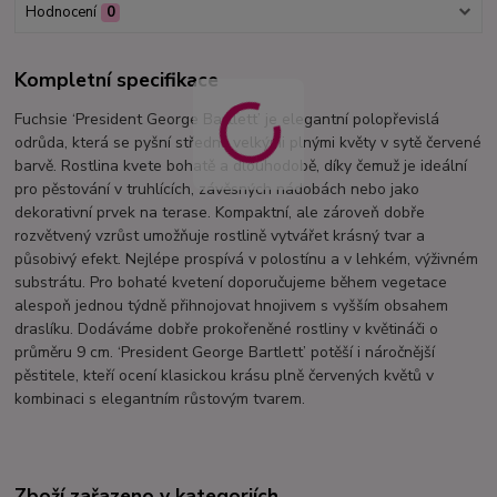
Hodnocení
0
Kompletní specifikace
Fuchsie ‘President George Bartlett’ je elegantní polopřevislá
odrůda, která se pyšní středně velkými plnými květy v sytě červené
barvě. Rostlina kvete bohatě a dlouhodobě, díky čemuž je ideální
pro pěstování v truhlících, závěsných nádobách nebo jako
dekorativní prvek na terase. Kompaktní, ale zároveň dobře
rozvětvený vzrůst umožňuje rostlině vytvářet krásný tvar a
působivý efekt. Nejlépe prospívá v polostínu a v lehkém, výživném
substrátu. Pro bohaté kvetení doporučujeme během vegetace
alespoň jednou týdně přihnojovat hnojivem s vyšším obsahem
draslíku. Dodáváme dobře prokořeněné rostliny v květináči o
průměru 9 cm. ‘President George Bartlett’ potěší i náročnější
pěstitele, kteří ocení klasickou krásu plně červených květů v
kombinaci s elegantním růstovým tvarem.
Zboží zařazeno v kategoriích