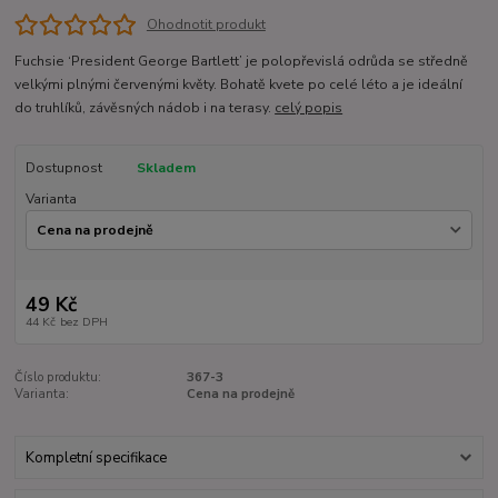
Ohodnotit produkt
Fuchsie ‘President George Bartlett’ je polopřevislá odrůda se středně
velkými plnými červenými květy. Bohatě kvete po celé léto a je ideální
do truhlíků, závěsných nádob i na terasy.
celý popis
Dostupnost
Skladem
Varianta
49 Kč
44 Kč
bez DPH
Číslo produktu:
367-3
Varianta:
Cena na prodejně
Kompletní specifikace