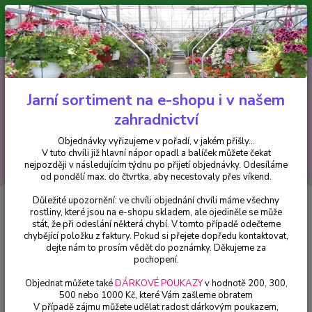
Minimální hodnota pro odeslání z e-shopu je 300 Kč.
V tuto chvíli již hlavní nápor objednávek opadl a balíček můžete čekat
nejpozději v následujícím týdnu po přijetí objednávky. Objednávky
vyřizujeme v pořadí, v jakém přišly...
0
ks
CZK
+420 602 223 614
za
0 Kč
Jarní sortiment na e-shopu i v našem
zahradnictví
Menu
Objednávky vyřizujeme v pořadí, v jakém přišly...
V tuto chvíli již hlavní nápor opadl a balíček můžete čekat
Hledat
nejpozději v následujícím týdnu po přijetí objednávky. Odesíláme
od pondělí max. do čtvrtka, aby necestovaly přes víkend.
Důležité upozornění: ve chvíli objednání chvíli máme všechny
Úvod
Fuchsie
President Georg Bartlett Fuchsie - cena na prodejně
rostliny, které jsou na e-shopu skladem, ale ojediněle se může
stát, že při odeslání některá chybí. V tomto případě odečteme
President Georg Bartlett Fuchsie
chybějící položku z faktury. Pokud si přejete dopředu kontaktovat,
- cena na prodejně
dejte nám to prosím vědět do poznámky. Děkujeme za
pochopení.
Objednat můžete také
DÁRKOVÉ POUKAZY
v hodnotě 200, 300,
500 nebo 1000 Kč, které Vám zašleme obratem
V případě zájmu můžete udělat radost dárkovým poukazem,