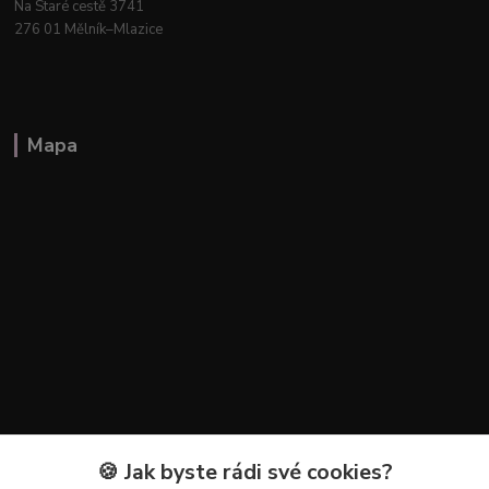
Na Staré cestě 3741
276 01 Mělník–Mlazice
Mapa
🍪 Jak byste rádi své cookies?
Kontakty