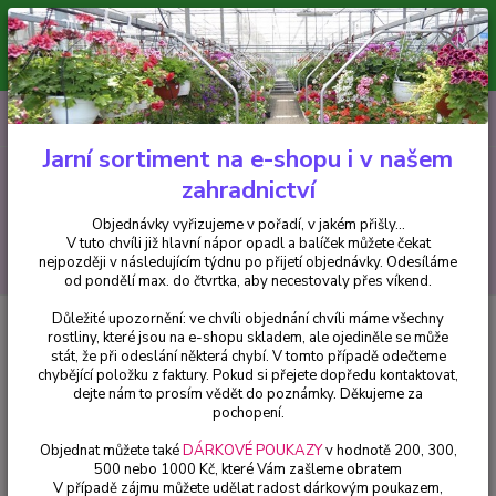
Minimální hodnota pro odeslání z e-shopu je 300 Kč.
V tuto chvíli již hlavní nápor objednávek opadl a balíček můžete čekat
nejpozději v následujícím týdnu po přijetí objednávky. Objednávky
vyřizujeme v pořadí, v jakém přišly...
0
ks
CZK
+420 602 223 614
za
0 Kč
Jarní sortiment na e-shopu i v našem
zahradnictví
Menu
Objednávky vyřizujeme v pořadí, v jakém přišly...
V tuto chvíli již hlavní nápor opadl a balíček můžete čekat
Hledat
nejpozději v následujícím týdnu po přijetí objednávky. Odesíláme
od pondělí max. do čtvrtka, aby necestovaly přes víkend.
Důležité upozornění: ve chvíli objednání chvíli máme všechny
Úvod
Trvalky
Poměnkovec- Brunnera mcr. Silver Heart - cena za kus v
rostliny, které jsou na e-shopu skladem, ale ojediněle se může
3-kusovém balení
stát, že při odeslání některá chybí. V tomto případě odečteme
chybějící položku z faktury. Pokud si přejete dopředu kontaktovat,
Poměnkovec- Brunnera mcr.
dejte nám to prosím vědět do poznámky. Děkujeme za
Silver Heart - cena za kus v 3-
pochopení.
kusovém balení
Objednat můžete také
DÁRKOVÉ POUKAZY
v hodnotě 200, 300,
500 nebo 1000 Kč, které Vám zašleme obratem
V případě zájmu můžete udělat radost dárkovým poukazem,