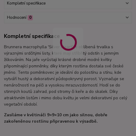
Kompletní specifikace
Hodnocení
0
Kompletní specifikace
Brunnera macrophylla 'Silver Heart' je oblíbená trvalka s
výraznými srdčitými listy, které mají stříbřitý odstín s jemným
žilkováním. Na jaře vyrůstají krásné drobné modré kvítky
připomínající pomněnky, díky kterým rostlina dostala své české
jméno. Tento poměnkovec je ideální do polostínu a stínu, kde
vytváří hustý a dekorativní půdopokryvný porost. Vyznačuje se
nenáročností na péči a vysokou mrazuvzdorností. Hodí se do
stinných koutů zahrad, pod stromy či keře a do skalek. Díky
atraktivním listům i mimo dobu květu je velmi dekorativní po celý
vegetační období.
Zasíláme v květináči 9×9×10 cm jako silnou, dobře
zakořeněnou rostlinu připravenou k výsadbě.