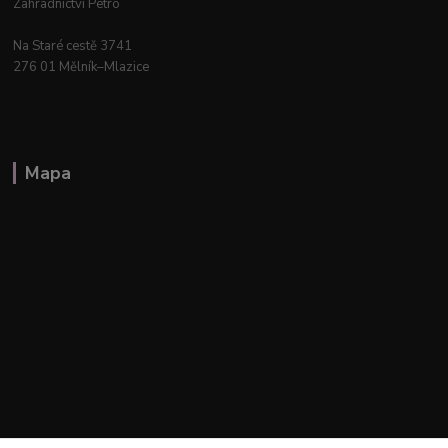
Zahradnictví Petro
Na Staré cestě 3741
276 01 Mělník–Mlazice
Mapa