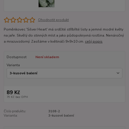
Ohodnotit produkt
Poměnkovec 'Silver Heart' má srdčité stříbřité listy a jemné modré květy
na jaře. Skvělý do stinných míst a jako půdopokryvná rostlina. Nenáročný
a mrazuvzdorný. Zasíláme v květináči 9×9×10 cm.
celý popis
Dostupnost
Není skladem
Varianta
89 Kč
79 Kč
bez DPH
Číslo produktu:
3108-2
Varianta:
3-kusové balení