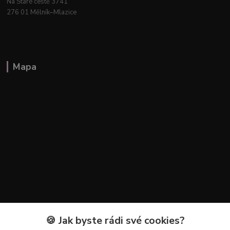
Na Staré cestě 3741
276 01 Mělník–Mlazice
Mapa
🍪 Jak byste rádi své cookies?
Kontakty