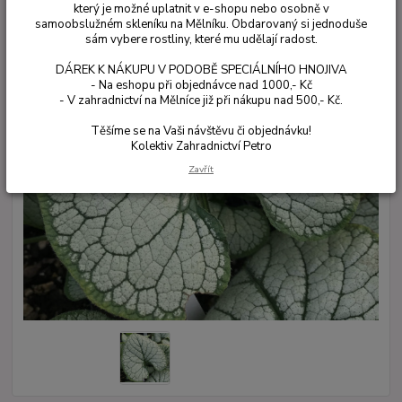
který je možné uplatnit v e-shopu nebo osobně v
samoobslužném skleníku na Mělníku. Obdarovaný si jednoduše
sám vybere rostliny, které mu udělají radost.
DÁREK K NÁKUPU V PODOBĚ SPECIÁLNÍHO HNOJIVA
- Na eshopu při objednávce nad 1000,- Kč
- V zahradnictví na Mělníce již při nákupu nad 500,- Kč.
Těšíme se na Vaši návštěvu či objednávku!
Kolektiv Zahradnictví Petro
Zavřít