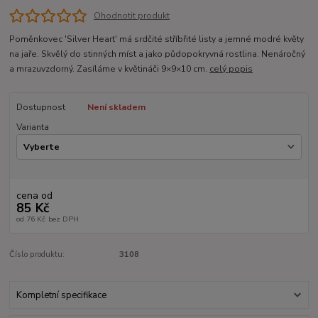
Ohodnotit produkt
Poměnkovec 'Silver Heart' má srdčité stříbřité listy a jemné modré květy
na jaře. Skvělý do stinných míst a jako půdopokryvná rostlina. Nenáročný
a mrazuvzdorný. Zasíláme v květináči 9×9×10 cm.
celý popis
Dostupnost
Není skladem
Varianta
cena od
85 Kč
od
76 Kč
bez DPH
Číslo produktu:
3108
Kompletní specifikace