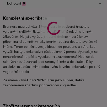
Hodnocení
0
Kompletní specifikace
Brunnera macrophylla 'Silver Heart' je oblíbená trvalka s
výraznými srdčitými listy, které mají stříbřitý odstín s jemným
žilkováním. Na jaře vyrůstají krásné drobné modré kvítky
připomínající pomněnky, díky kterým rostlina dostala své české
jméno. Tento poměnkovec je ideální do polostínu a stínu, kde
vytváří hustý a dekorativní půdopokryvný porost. Vyznačuje se
nenáročností na péči a vysokou mrazuvzdorností. Hodí se do
stinných koutů zahrad, pod stromy či keře a do skalek. Díky
atraktivním listům i mimo dobu květu je velmi dekorativní po celý
vegetační období.
Zasíláme v květináči 9×9×10 cm jako silnou, dobře
zakořeněnou rostlinu připravenou k výsadbě.
Zboží zařazeno v kategoriích