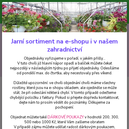
Minimální hodnota pro odeslání z e-shopu je 300 Kč.
V tuto chvíli již hlavní nápor objednávek opadl a balíček můžete čekat
nejpozději v následujícím týdnu po přijetí objednávky. Objednávky
vyřizujeme v pořadí, v jakém přišly...
0
ks
CZK
+420 602 223 614
za
0 Kč
Jarní sortiment na e-shopu i v našem
zahradnictví
Menu
Objednávky vyřizujeme v pořadí, v jakém přišly...
V tuto chvíli již hlavní nápor opadl a balíček můžete čekat
Hledat
nejpozději v následujícím týdnu po přijetí objednávky. Odesíláme
od pondělí max. do čtvrtka, aby necestovaly přes víkend.
Důležité upozornění: ve chvíli objednání chvíli máme všechny
Úvod
Trvalky
Poměnkovec- Brunnera mcr. Silver Heart 3108
rostliny, které jsou na e-shopu skladem, ale ojediněle se může
stát, že při odeslání některá chybí. V tomto případě odečteme
Poměnkovec- Brunnera mcr.
chybějící položku z faktury. Pokud si přejete dopředu kontaktovat,
Silver Heart 3108
dejte nám to prosím vědět do poznámky. Děkujeme za
pochopení.
Objednat můžete také
DÁRKOVÉ POUKAZY
v hodnotě 200, 300,
500 nebo 1000 Kč, které Vám zašleme obratem
V případě zájmu můžete udělat radost dárkovým poukazem,