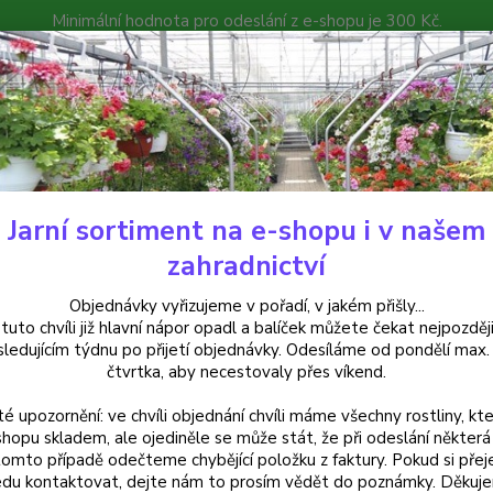
Minimální hodnota pro odeslání z e-shopu je 300 Kč.
íček můžete čekat nejpozději v následujícím týdnu po přijetí objedná
atalog
Poradna
Kontakty
Nevíte
Hledat
+420
Jarní sortiment na e-shopu i v našem
rvalky
Platycodon grandiflorus – Astra Rose - cena na prodejně
zahradnictví
ycodon grandiflorus – Astra Ros
Objednávky vyřizujeme v pořadí, v jakém přišly...
 tuto chvíli již hlavní nápor opadl a balíček můžete čekat nejpozději
sledujícím týdnu po přijetí objednávky. Odesíláme od pondělí max.
čtvrtka, aby necestovaly přes víkend.
Plnokv
té upozornění: ve chvíli objednání chvíli máme všechny rostliny, kte
nádher
shopu skladem, ale ojediněle se může stát, že při odeslání některá 
Kvete 
tomto případě odečteme chybějící položku z faktury. Pokud si přej
trvalk
du kontaktovat, dejte nám to prosím vědět do poznámky. Děkuj