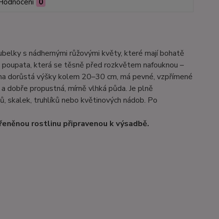
Hodnocení
0
belky s nádhernými růžovými květy, které mají bohatě
itá poupata, která se těsně před rozkvětem nafouknou –
stlina dorůstá výšky kolem 20–30 cm, má pevné, vzpřímené
ě a dobře propustná, mírně vlhká půda. Je plně
ů, skalek, truhlíků nebo květinových nádob. Po
řeněnou rostlinu připravenou k výsadbě.