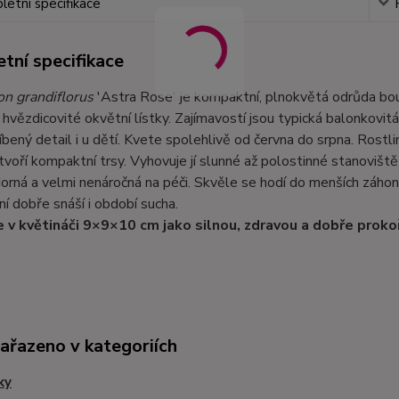
etní specifikace
tní specifikace
on grandiflorus
'Astra Rose' je kompaktní, plnokvětá odrůda bou
 hvězdicovité okvětní lístky. Zajímavostí jsou typická balonkov
íbený detail i u dětí. Kvete spolehlivě od června do srpna. Ro
tvoří kompaktní trsy. Vyhovuje jí slunné až polostinné stanovišt
rná a velmi nenáročná na péči. Skvěle se hodí do menších záhon
í dobře snáší i období sucha.
 v květináči 9×9×10 cm jako silnou, zdravou a dobře proko
zařazeno v kategoriích
ky