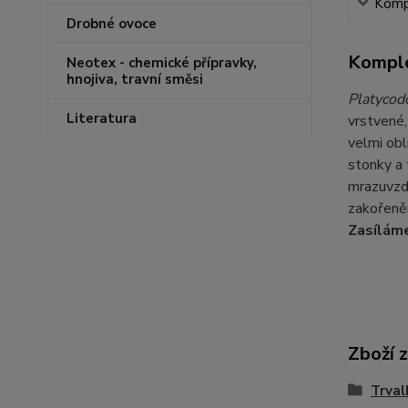
Kompl
Drobné ovoce
Komple
Neotex - chemické přípravky,
hnojiva, travní směsi
Platycod
Literatura
vrstvené,
velmi obl
stonky a 
mrazuvzdo
zakořeněn
Zasíláme
Zboží 
Trval