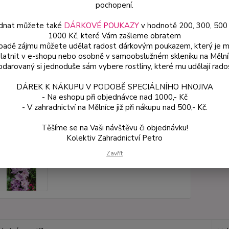
prokoř
pochopení.
dnat můžete také
DÁRKOVÉ POUKAZY
v hodnotě 200, 300, 500
1000 Kč, které Vám zašleme obratem
Dos
ípadě zájmu můžete udělat radost dárkovým poukazem, který je 
latnit v e-shopu nebo osobně v samoobslužném skleníku na Mělní
Var
darovaný si jednoduše sám vybere rostliny, které mu udělají rado
DÁREK K NÁKUPU V PODOBĚ SPECIÁLNÍHO HNOJIVA
54
- Na eshopu při objednávce nad 1000,- Kč
48 
- V zahradnictví na Mělníce již při nákupu nad 500,- Kč.
Těšíme se na Vaši návštěvu či objednávku!
Číslo p
Kolektiv Zahradnictví Petro
Zavřít