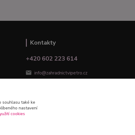
Kontakty
+420 602 223 614
info@zahradnictvipetro.cz
 souhlasu také ke
blíbeného nastavení
yužití cookies