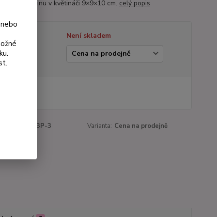
eněnou rostlinu v květináči 9×9×10 cm.
celý popis
 nebo
tupnost
Není skladem
možné
ku.
ianta
st.
 Kč
Kč
bez DPH
roduktu:
3013P-3
Varianta:
Cena na prodejně