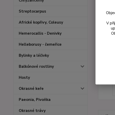
Chryzantémy
Streptocarpus
Obje
Africké kopřivy, Coleusy
V př
up
Ob
Hemerocallis - Denivky
Helleborusy - čemeřice
Bylinky a léčivky
Balkónové rostliny
Hosty
Okrasné keře
Paeonia, Pivoňka
Okrasné trávy