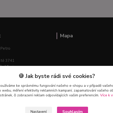
t
Mapa
 Petro
stě 3741
ík–Mlazice
🍪 Jak byste rádi své cookies?
používáme ke správnému fungování našeho e-shopu a v případě vašeho
k o webu, měření efektivity reklamních kampaní, zapamatování vašeho o
 stránek, či zobrazení reklam odpovídajících vašim preferencím.
Více k v
Souhlasím
Nastavení