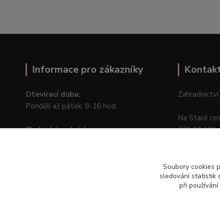
Informace pro zákazníky
Kontak
Otevírací doba:
Zahradnictví
Pondělí až pátek: 8-16 hod.
Na Staré ce
Obchodní podmínky
276 01 Měln
Online odstoupení od kupní smlouvy
Soubory cookies 
sledování statisti
při používání