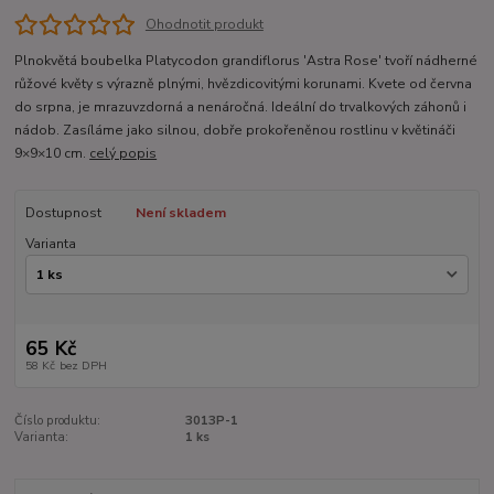
Ohodnotit produkt
Plnokvětá boubelka Platycodon grandiflorus 'Astra Rose' tvoří nádherné
růžové květy s výrazně plnými, hvězdicovitými korunami. Kvete od června
do srpna, je mrazuvzdorná a nenáročná. Ideální do trvalkových záhonů i
nádob. Zasíláme jako silnou, dobře prokořeněnou rostlinu v květináči
9×9×10 cm.
celý popis
Dostupnost
Není skladem
Varianta
65 Kč
58 Kč
bez DPH
Číslo produktu:
3013P-1
Varianta:
1 ks