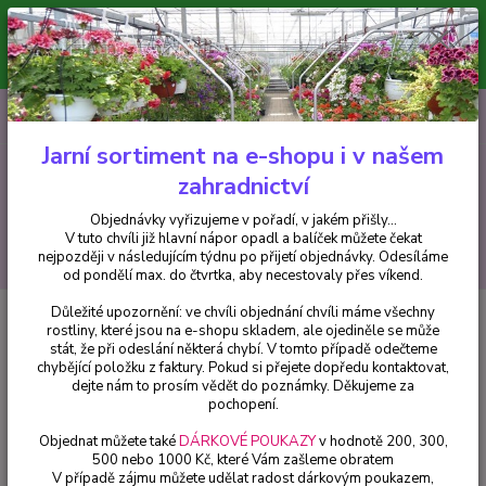
Minimální hodnota pro odeslání z e-shopu je 300 Kč.
V tuto chvíli již hlavní nápor objednávek opadl a balíček můžete čekat
nejpozději v následujícím týdnu po přijetí objednávky. Objednávky
vyřizujeme v pořadí, v jakém přišly...
0
ks
CZK
+420 602 223 614
za
0 Kč
Jarní sortiment na e-shopu i v našem
zahradnictví
Menu
Objednávky vyřizujeme v pořadí, v jakém přišly...
V tuto chvíli již hlavní nápor opadl a balíček můžete čekat
Hledat
nejpozději v následujícím týdnu po přijetí objednávky. Odesíláme
od pondělí max. do čtvrtka, aby necestovaly přes víkend.
Důležité upozornění: ve chvíli objednání chvíli máme všechny
Úvod
Trvalky
Platycodon grandiflorus – Astra Rose - 1 ks
rostliny, které jsou na e-shopu skladem, ale ojediněle se může
stát, že při odeslání některá chybí. V tomto případě odečteme
Platycodon grandiflorus – Astra
chybějící položku z faktury. Pokud si přejete dopředu kontaktovat,
Rose - 1 ks
dejte nám to prosím vědět do poznámky. Děkujeme za
pochopení.
Objednat můžete také
DÁRKOVÉ POUKAZY
v hodnotě 200, 300,
500 nebo 1000 Kč, které Vám zašleme obratem
V případě zájmu můžete udělat radost dárkovým poukazem,