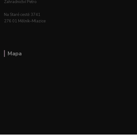
Zahradnictví Petro
Na Staré cestě 3741
276 01 Mělník–Mlazice
Mapa