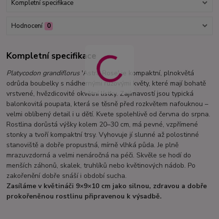
Kompletní specifikace
Hodnocení
0
Kompletní specifikace
Platycodon grandiflorus
'Astra Rose' je kompaktní, plnokvětá
odrůda boubelky s nádhernými růžovými květy, které mají bohatě
vrstvené, hvězdicovité okvětní lístky. Zajímavostí jsou typická
balonkovitá poupata, která se těsně před rozkvětem nafouknou –
velmi oblíbený detail i u dětí. Kvete spolehlivě od června do srpna.
Rostlina dorůstá výšky kolem 20–30 cm, má pevné, vzpřímené
stonky a tvoří kompaktní trsy. Vyhovuje jí slunné až polostinné
stanoviště a dobře propustná, mírně vlhká půda. Je plně
mrazuvzdorná a velmi nenáročná na péči. Skvěle se hodí do
menších záhonů, skalek, truhlíků nebo květinových nádob. Po
zakořenění dobře snáší i období sucha.
Zasíláme v květináči 9×9×10 cm jako silnou, zdravou a dobře
prokořeněnou rostlinu připravenou k výsadbě.