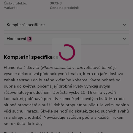
Číslo produktu:
3073-3
Varianta:
Cena na prodejně
Kompletní specifikace
Hodnocení
0
Kompletní specifikace
Plamenka šídlovitá (
Phlox subulata
) v růžovofialové barvě je
vysoce dekorativní půdopokryvná trvalka, která na jaře doslova
zahalí zahradu do hustého květního koberce. Kvete bohatě od
dubna do května, přičemž její drobné květy vynikají sytým
růžovofialovým odstínem. Dorůstá výšky 10–15 cm a vytváří
kompaktní, poléhavé porosty z jemně jehlicovitých listů. Má ráda
slunná stanoviště a sušší, dobře propustnou půdu. Je velmi odolná
vůči suchu i mrazu. Skvěle se hodí do skalek, zídek, suchých svahů
i na okraje chodníků. Nevyžaduje zvláštní péči a s každým rokem
se rozrůstá do krásy.