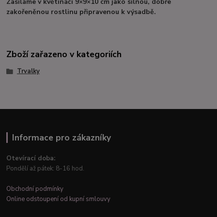
Zasíláme v květináči 9×9×10 cm jako silnou, dobře
zakořeněnou rostlinu připravenou k výsadbě.
Zboží zařazeno v kategoriích
Trvalky
Informace pro zákazníky
Otevírací doba:
Pondělí až pátek: 8-16 hod.
Obchodní podmínky
Online odstoupení od kupní smlouvy