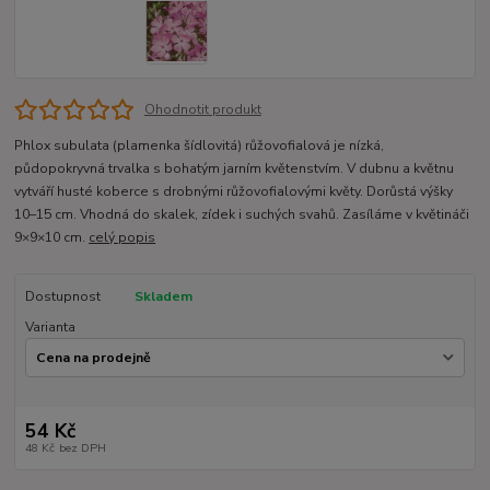
Ohodnotit produkt
Phlox subulata (plamenka šídlovitá) růžovofialová je nízká,
půdopokryvná trvalka s bohatým jarním květenstvím. V dubnu a květnu
vytváří husté koberce s drobnými růžovofialovými květy. Dorůstá výšky
10–15 cm. Vhodná do skalek, zídek i suchých svahů. Zasíláme v květináči
9×9×10 cm.
celý popis
Dostupnost
Skladem
Varianta
54 Kč
48 Kč
bez DPH