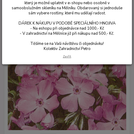
který je možné uplatnit v e-shopu nebo osobně v
samoobslužném skleníku na Mělníku. Obdarovaný si jednoduše
sám vybere rostliny, které mu udělají radost.
DÁREK K NÁKUPU V PODOBĚ SPECIÁLNÍHO HNOJIVA
- Na eshopu při objednávce nad 1000,- Kč
- V zahradnictví na Mělníce již při nákupu nad 500,- Kč.
Těšíme se na Vaši návštěvu či objednávku!
Kolektiv Zahradnictví Petro
Zavřít