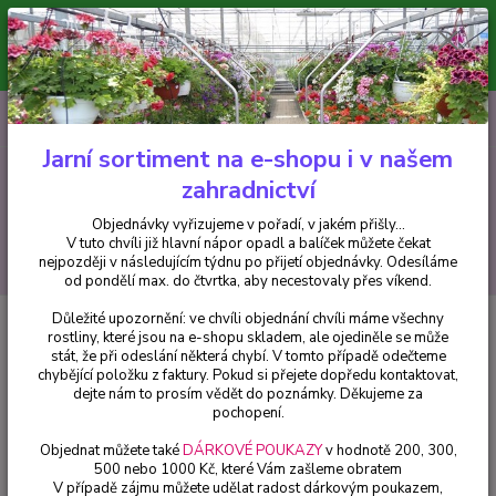
Minimální hodnota pro odeslání z e-shopu je 300 Kč.
V tuto chvíli již hlavní nápor objednávek opadl a balíček můžete čekat
nejpozději v následujícím týdnu po přijetí objednávky. Objednávky
vyřizujeme v pořadí, v jakém přišly...
0
ks
CZK
+420 602 223 614
za
0 Kč
Jarní sortiment na e-shopu i v našem
zahradnictví
Menu
Objednávky vyřizujeme v pořadí, v jakém přišly...
V tuto chvíli již hlavní nápor opadl a balíček můžete čekat
Hledat
nejpozději v následujícím týdnu po přijetí objednávky. Odesíláme
od pondělí max. do čtvrtka, aby necestovaly přes víkend.
Důležité upozornění: ve chvíli objednání chvíli máme všechny
Úvod
Trvalky
Plaménka (Phlox Sabulata),růžovofialový- plaménka
rostliny, které jsou na e-shopu skladem, ale ojediněle se může
šídlovitá - cena na prodejně
stát, že při odeslání některá chybí. V tomto případě odečteme
chybějící položku z faktury. Pokud si přejete dopředu kontaktovat,
Plaménka (Phlox
dejte nám to prosím vědět do poznámky. Děkujeme za
Sabulata),růžovofialový-
pochopení.
plaménka šídlovitá - cena na
Objednat můžete také
DÁRKOVÉ POUKAZY
v hodnotě 200, 300,
500 nebo 1000 Kč, které Vám zašleme obratem
prodejně
V případě zájmu můžete udělat radost dárkovým poukazem,