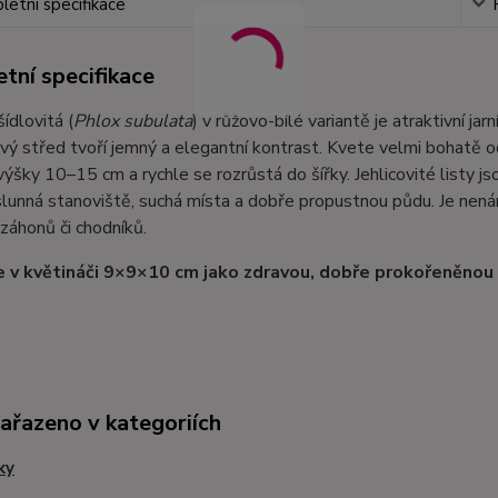
etní specifikace
tní specifikace
ídlovitá (
Phlox subulata
) v růžovo-bílé variantě je atraktivní ja
vý střed tvoří jemný a elegantní kontrast. Kvete velmi bohatě o
ýšky 10–15 cm a rychle se rozrůstá do šířky. Jehlicovité listy j
lunná stanoviště, suchá místa a dobře propustnou půdu. Je nenár
 záhonů či chodníků.
 v květináči 9×9×10 cm jako zdravou, dobře prokořeněnou 
zařazeno v kategoriích
ky