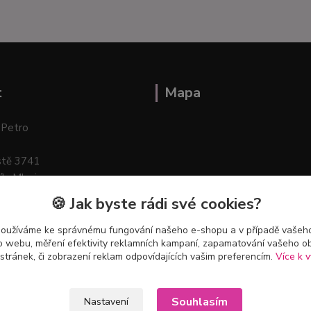
t
Mapa
 Petro
stě 3741
ík–Mlazice
🍪 Jak byste rádi své cookies?
používáme ke správnému fungování našeho e-shopu a v případě vašeho
k o webu, měření efektivity reklamních kampaní, zapamatování vašeho o
 stránek, či zobrazení reklam odpovídajících vašim preferencím.
Více k v
Souhlasím
Nastavení