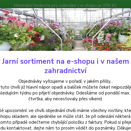
Minimální hodnota pro odeslání z e-shopu je 300 Kč.
íček můžete čekat nejpozději v následujícím týdnu po přijetí objedná
atalog
Poradna
Kontakty
Nevíte
Hledat
+420
Jarní sortiment na e-shopu i v našem
rvalky
Plaménka (Phlox Sabulata) růžovo bílý - cena na prodejně
zahradnictví
énka (Phlox Sabulata) růžovo bí
Objednávky vyřizujeme v pořadí, v jakém přišly...
 tuto chvíli již hlavní nápor opadl a balíček můžete čekat nejpozději
sledujícím týdnu po přijetí objednávky. Odesíláme od pondělí max.
čtvrtka, aby necestovaly přes víkend.
Plamenk
té upozornění: ve chvíli objednání chvíli máme všechny rostliny, kte
tvoříc
shopu skladem, ale ojediněle se může stát, že při odeslání některá 
lístky
tomto případě odečteme chybějící položku z faktury. Pokud si přej
ráda s
du kontaktovat, dejte nám to prosím vědět do poznámky. Děkuj