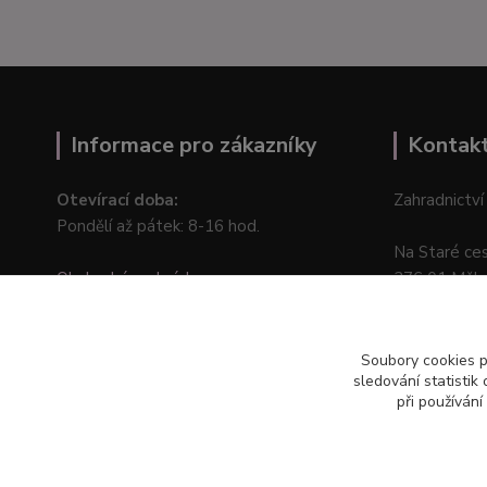
Informace pro zákazníky
Kontak
Otevírací doba:
Zahradnictví
Pondělí až pátek: 8-16 hod.
Na Staré ce
Obchodní podmínky
276 01 Měln
Online odstoupení od kupní smlouvy
Soubory cookies 
sledování statisti
při používání