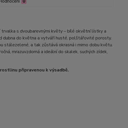
Hodnocení
0
rní trvalka s dvoubarevnými květy – bílé okvětní lístky a
d dubna do května a vytváří husté, polštářovité porosty.
sou stálezelené, a tak zůstává okrasná i mimo dobu květu.
očná, mrazuvzdorná a ideální do skalek, suchých zídek,
rostlinu připravenou k výsadbě.