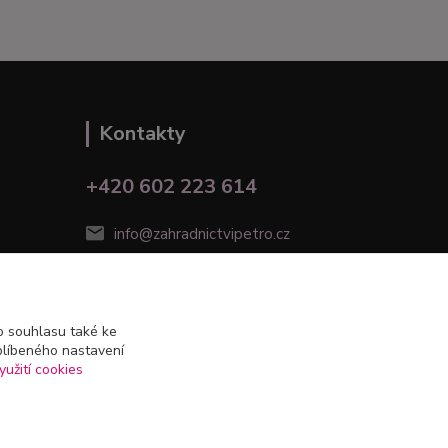
Kontakty
+420 602 223 614
info@zahradnictvipetro.cz
 souhlasu také ke
blíbeného nastavení
yužití cookies