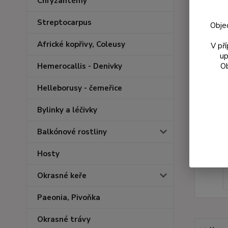
Chryzantémy
Streptocarpus
Obje
Africké kopřivy, Coleusy
V př
up
Ob
Hemerocallis - Denivky
Helleborusy - čemeřice
Bylinky a léčivky
Balkónové rostliny
Hosty
Okrasné keře
Paeonia, Pivoňka
Okrasné trávy