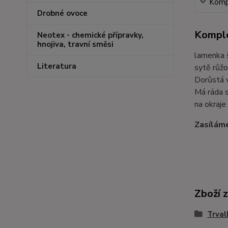
Kompl
Drobné ovoce
Komple
Neotex - chemické přípravky,
hnojiva, travní směsi
lamenka š
Literatura
sytě růžo
Dorůstá v
Má ráda s
na okraje
Zasíláme
Zboží 
Trval