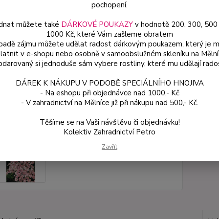
suchýc
pochopení.
dnat můžete také
DÁRKOVÉ POUKAZY
v hodnotě 200, 300, 500
1000 Kč, které Vám zašleme obratem
Dos
ípadě zájmu můžete udělat radost dárkovým poukazem, který je 
latnit v e-shopu nebo osobně v samoobslužném skleníku na Mělní
Var
darovaný si jednoduše sám vybere rostliny, které mu udělají rado
DÁREK K NÁKUPU V PODOBĚ SPECIÁLNÍHO HNOJIVA
54
- Na eshopu při objednávce nad 1000,- Kč
45 
- V zahradnictví na Mělníce již při nákupu nad 500,- Kč.
Těšíme se na Vaši návštěvu či objednávku!
Číslo p
Kolektiv Zahradnictví Petro
Zavřít