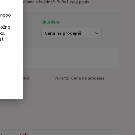
h svahů. Zasíláme v květináči 9×9×1
celý popis
 nebo
tupnost
Skladem
možné
ku.
ianta
st.
 Kč
Kč
bez DPH
roduktu:
3074-3
Varianta:
Cena na prodejně