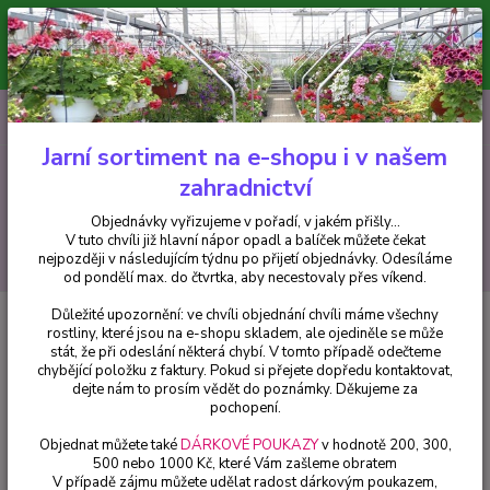
Minimální hodnota pro odeslání z e-shopu je 300 Kč.
V tuto chvíli již hlavní nápor objednávek opadl a balíček můžete čekat
nejpozději v následujícím týdnu po přijetí objednávky. Objednávky
vyřizujeme v pořadí, v jakém přišly...
0
ks
CZK
+420 602 223 614
za
0 Kč
Jarní sortiment na e-shopu i v našem
zahradnictví
Menu
Objednávky vyřizujeme v pořadí, v jakém přišly...
V tuto chvíli již hlavní nápor opadl a balíček můžete čekat
Hledat
nejpozději v následujícím týdnu po přijetí objednávky. Odesíláme
od pondělí max. do čtvrtka, aby necestovaly přes víkend.
Důležité upozornění: ve chvíli objednání chvíli máme všechny
Úvod
Fuchsie
Pink Rain Fuchsie - cena za kus v 3-kusovém balení
rostliny, které jsou na e-shopu skladem, ale ojediněle se může
stát, že při odeslání některá chybí. V tomto případě odečteme
Pink Rain Fuchsie - cena za kus v
chybějící položku z faktury. Pokud si přejete dopředu kontaktovat,
3-kusovém balení
dejte nám to prosím vědět do poznámky. Děkujeme za
pochopení.
Objednat můžete také
DÁRKOVÉ POUKAZY
v hodnotě 200, 300,
500 nebo 1000 Kč, které Vám zašleme obratem
V případě zájmu můžete udělat radost dárkovým poukazem,