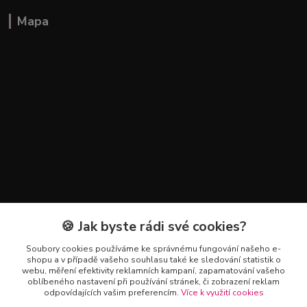
Mapa
🍪 Jak byste rádi své cookies?
Kontakty
Soubory cookies používáme ke správnému fungování našeho e-
+420 602 223 614
shopu a v případě vašeho souhlasu také ke sledování statistik o
webu, měření efektivity reklamních kampaní, zapamatování vašeho
oblíbeného nastavení při používání stránek, či zobrazení reklam
info@zahradnictvipetro.cz
odpovídajících vašim preferencím.
Více k využití cookies