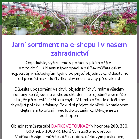
Minimální hodnota pro odeslání z e-shopu je 300 Kč.
V tuto chvíli již hlavní nápor objednávek opadl a balíček můžete čekat
nejpozději v následujícím týdnu po přijetí objednávky. Objednávky
vyřizujeme v pořadí, v jakém přišly...
0
ks
CZK
+420 602 223 614
za
0 Kč
Jarní sortiment na e-shopu i v našem
zahradnictví
Menu
Objednávky vyřizujeme v pořadí, v jakém přišly...
V tuto chvíli již hlavní nápor opadl a balíček můžete čekat
Hledat
nejpozději v následujícím týdnu po přijetí objednávky. Odesíláme
od pondělí max. do čtvrtka, aby necestovaly přes víkend.
Důležité upozornění: ve chvíli objednání chvíli máme všechny
Úvod
Fuchsie
Pink Panther Fuchsie 430
rostliny, které jsou na e-shopu skladem, ale ojediněle se může
stát, že při odeslání některá chybí. V tomto případě odečteme
Pink Panther Fuchsie 430
chybějící položku z faktury. Pokud si přejete dopředu kontaktovat,
dejte nám to prosím vědět do poznámky. Děkujeme za
pochopení.
Objednat můžete také
DÁRKOVÉ POUKAZY
v hodnotě 200, 300,
500 nebo 1000 Kč, které Vám zašleme obratem
V případě zájmu můžete udělat radost dárkovým poukazem,