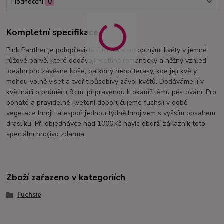
Hodnocení
0
Kompletní specifikace
Pink Panther je polopřevislá fuchsie s poloplnými květy v jemné
růžové barvě, které dodávají rostlině romantický a něžný vzhled.
Ideální pro závěsné koše, balkóny nebo terasy, kde její květy
mohou volně viset a tvořit působivý závoj květů. Dodáváme ji v
květináči o průměru 9 cm, připravenou k okamžitému pěstování. Pro
bohaté a pravidelné kvetení doporučujeme fuchsii v době
vegetace hnojit alespoň jednou týdně hnojivem s vyšším obsahem
draslíku. Při objednávce nad 1000 Kč navíc obdrží zákazník toto
speciální hnojivo zdarma.
Zboží zařazeno v kategoriích
Fuchsie