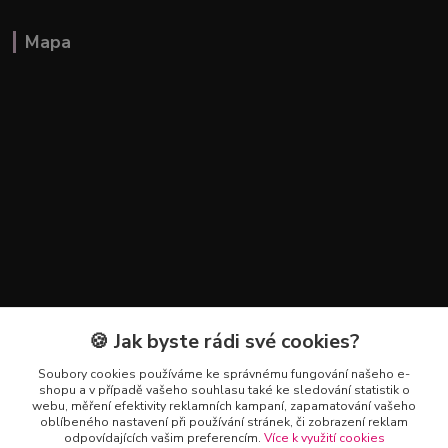
Mapa
🍪 Jak byste rádi své cookies?
Kontakty
Soubory cookies používáme ke správnému fungování našeho e-
+420 602 223 614
shopu a v případě vašeho souhlasu také ke sledování statistik o
webu, měření efektivity reklamních kampaní, zapamatování vašeho
oblíbeného nastavení při používání stránek, či zobrazení reklam
info@zahradnictvipetro.cz
odpovídajících vašim preferencím.
Více k využití cookies