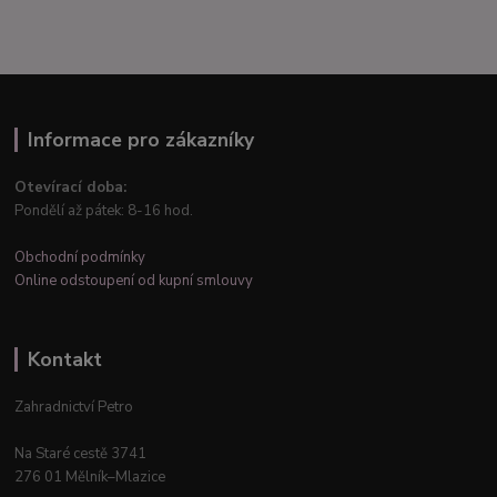
Informace pro zákazníky
Otevírací doba:
Pondělí až pátek: 8-16 hod.
Obchodní podmínky
Online odstoupení od kupní smlouvy
Kontakt
Zahradnictví Petro
Na Staré cestě 3741
276 01 Mělník–Mlazice