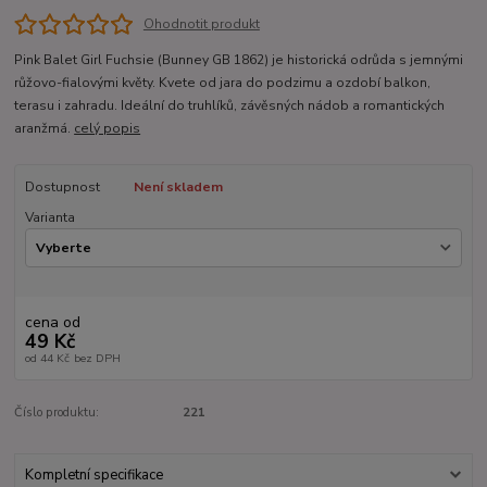
Ohodnotit produkt
Pink Balet Girl Fuchsie (Bunney GB 1862) je historická odrůda s jemnými
růžovo-fialovými květy. Kvete od jara do podzimu a ozdobí balkon,
terasu i zahradu. Ideální do truhlíků, závěsných nádob a romantických
aranžmá.
celý popis
Dostupnost
Není skladem
Varianta
cena od
49 Kč
od
44 Kč
bez DPH
Číslo produktu:
221
Kompletní specifikace