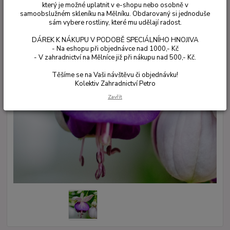
který je možné uplatnit v e-shopu nebo osobně v
samoobslužném skleníku na Mělníku. Obdarovaný si jednoduše
sám vybere rostliny, které mu udělají radost.
DÁREK K NÁKUPU V PODOBĚ SPECIÁLNÍHO HNOJIVA
- Na eshopu při objednávce nad 1000,- Kč
- V zahradnictví na Mělníce již při nákupu nad 500,- Kč.
Těšíme se na Vaši návštěvu či objednávku!
Kolektiv Zahradnictví Petro
Zavřít