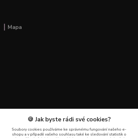
Mapa
🍪 Jak byste rádi své cookies?
Kontakty
Soubory cookies používáme ke správnému fungování našeho e-
+420 602 223 614
shopu a v případě vašeho souhlasu také ke sledování statistik o