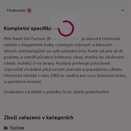
Hodnocení
0
Kompletní specifikace
Pink Balet Girl Fuchsie (Bunney GB 1862) je klasická historická
odrůda s elegantními květy v jemných růžových a fialových
tónech, kontrastujícími se sytě zelenými listy. Kvete od jara až do
podzimu a vytváří půvabný květinový závoj, vhodný do závěsných
nádob, truhlíků či na terasy. Rostlina preferuje polostinné
stanoviště chráněné před ostrým sluncem a pravidelnou zálivku.
Historická odrůda z roku 1862 je ceněná pro svou klasickou krásu
a spolehlivé kvetení.
Dodáváme v květiáči o průměru 9 cm, dobře prokořeněné
Zboží zařazeno v kategoriích
Fuchsie