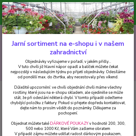
Minimální hodnota pro odeslání z e-shopu je 300 Kč.
V tuto chvíli již hlavní nápor objednávek opadl a balíček můžete čekat
nejpozději v následujícím týdnu po přijetí objednávky. Objednávky
vyřizujeme v pořadí, v jakém přišly...
0
ks
CZK
+420 602 223 614
za
0 Kč
Jarní sortiment na e-shopu i v našem
zahradnictví
Menu
Objednávky vyřizujeme v pořadí, v jakém přišly...
V tuto chvíli již hlavní nápor opadl a balíček můžete čekat
Hledat
nejpozději v následujícím týdnu po přijetí objednávky. Odesíláme
od pondělí max. do čtvrtka, aby necestovaly přes víkend.
Důležité upozornění: ve chvíli objednání chvíli máme všechny
Úvod
Fuchsie
Pink Balet Girl Fuchsie (Bunney GB 1862)2)
rostliny, které jsou na e-shopu skladem, ale ojediněle se může
stát, že při odeslání některá chybí. V tomto případě odečteme
Pink Balet Girl Fuchsie (Bunney
chybějící položku z faktury. Pokud si přejete dopředu kontaktovat,
GB 1862)2)
dejte nám to prosím vědět do poznámky. Děkujeme za
pochopení.
Objednat můžete také
DÁRKOVÉ POUKAZY
v hodnotě 200, 300,
500 nebo 1000 Kč, které Vám zašleme obratem
V případě zájmu můžete udělat radost dárkovým poukazem,