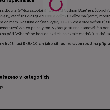
tní specifikace
šídlovitá (
Phlox subulata
) 'Emerald Cushion Blue' je půdopokry
věty, které rozkvétají v dubnu a květnu. Květy mají jemný modro
cím dojmem. Rostlina dorůstá výšky 10–15 cm a díky svému růstu 
dekorativní vzhled po celý rok. Vyžaduje slunné stanoviště a do
 na péči. Výborně se hodí do skalek, na okraje chodníků, suché zí
 v květináči 9×9×10 cm jako silnou, zdravou rostlinu připr
zařazeno v kategoriích
ky