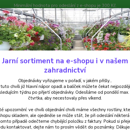
Minimální hodnota pro odeslání z e-shopu je 300 Kč.
íček můžete čekat nejpozději v následujícím týdnu po přijetí objedná
atalog
Poradna
Kontakty
Nevíte
Hledat
+420
Jarní sortiment na e-shopu i v našem
rvalky
phlox subulata emerald cushion blue- plaménka levandulová - c
zahradnictví
x subulata emerald cushion blu
Objednávky vyřizujeme v pořadí, v jakém přišly...
 tuto chvíli již hlavní nápor opadl a balíček můžete čekat nejpozději
 za kus v 3-kusovém balení
sledujícím týdnu po přijetí objednávky. Odesíláme od pondělí max.
čtvrtka, aby necestovaly přes víkend.
té upozornění: ve chvíli objednání chvíli máme všechny rostliny, kte
Phlox 
shopu skladem, ale ojediněle se může stát, že při odeslání některá 
tomto případě odečteme chybějící položku z faktury. Pokud si přej
jemným
du kontaktovat, dejte nám to prosím vědět do poznámky. Děkuj
a dorů