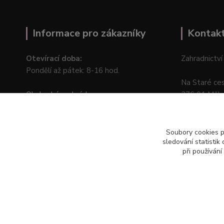
Informace pro zákazníky
Kontak
Otevírací doba:
Zahradnictví
Pondělí až pátek: 8-16 hod.
Na Staré ce
Obchodní podmínky
276 01 Měln
Online odstoupení od kupní smlouvy
Soubory cookies 
sledování statisti
při používání