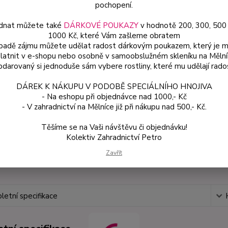
pochopení.
Má rád
9×9×10
dnat můžete také
DÁRKOVÉ POUKAZY
v hodnotě 200, 300, 500
1000 Kč, které Vám zašleme obratem
ípadě zájmu můžete udělat radost dárkovým poukazem, který je 
latnit v e-shopu nebo osobně v samoobslužném skleníku na Mělní
Dos
darovaný si jednoduše sám vybere rostliny, které mu udělají rado
Var
DÁREK K NÁKUPU V PODOBĚ SPECIÁLNÍHO HNOJIVA
- Na eshopu při objednávce nad 1000,- Kč
- V zahradnictví na Mělníce již při nákupu nad 500,- Kč.
59
53 
Těšíme se na Vaši návštěvu či objednávku!
Kolektiv Zahradnictví Petro
Zavřít
Číslo p
etní specifikace