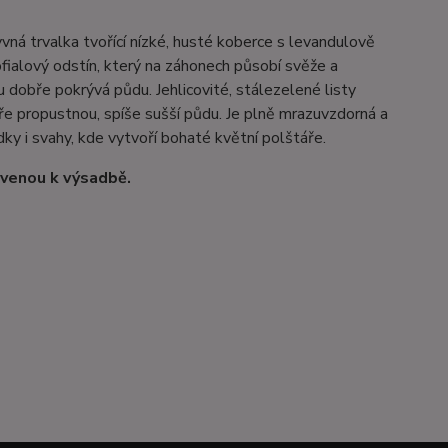
vná trvalka tvořící nízké, husté koberce s levandulově
fialový odstín, který na záhonech působí svěže a
dobře pokrývá půdu. Jehlicovité, stálezelené listy
bře propustnou, spíše sušší půdu. Je plně mrazuvzdorná a
dky i svahy, kde vytvoří bohaté květní polštáře.
avenou k výsadbě.