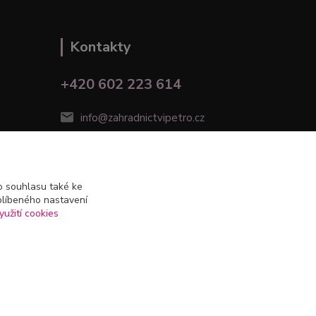
Kontakty
+420 602 223 614
info@zahradnictvipetro.cz
 souhlasu také ke
blíbeného nastavení
yužití cookies
Vytvořeno na
Eshop-rychle.cz