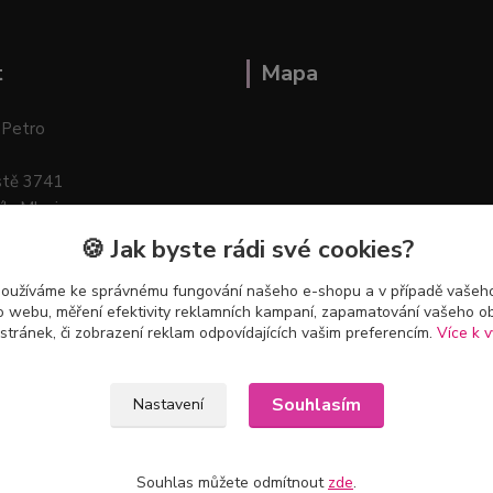
t
Mapa
 Petro
stě 3741
ík–Mlazice
🍪 Jak byste rádi své cookies?
používáme ke správnému fungování našeho e-shopu a v případě vašeho
k o webu, měření efektivity reklamních kampaní, zapamatování vašeho o
 stránek, či zobrazení reklam odpovídajících vašim preferencím.
Více k v
Souhlasím
Nastavení
Souhlas můžete odmítnout
zde
.