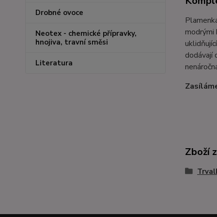
Komple
Drobné ovoce
Plamenka 
modrými k
Neotex - chemické přípravky,
hnojiva, travní směsi
uklidňují
dodávají 
Literatura
nenáročná
Zasíláme
Zboží 
Trval