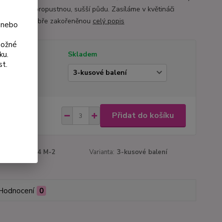
a slunce a propustnou, sušší půdu. Zasíláme v květináči
 cm jako dobře zakořeněnou
celý popis
 nebo
možné
ku.
tupnost
Skladem
st.
ianta
 Kč
Přidat do košíku
Kč
bez DPH
roduktu:
3074 M-2
Varianta:
3-kusové balení
Hodnocení
0