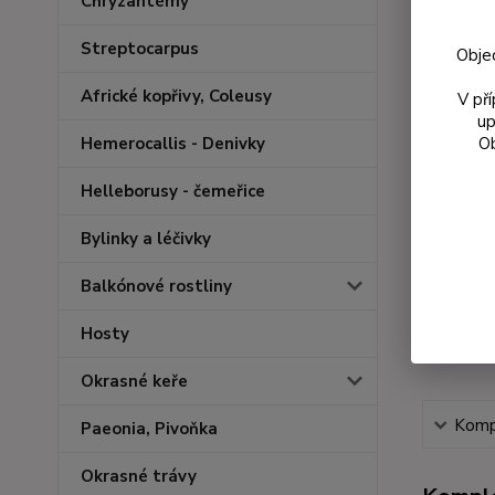
Chryzantémy
Streptocarpus
Obje
Africké kopřivy, Coleusy
V př
up
Ob
Hemerocallis - Denivky
Helleborusy - čemeřice
Bylinky a léčivky
Balkónové rostliny
Hosty
Okrasné keře
Kompl
Paeonia, Pivoňka
Okrasné trávy