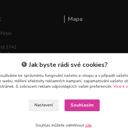
t
Mapa
 Petro
stě 3741
ík–Mlazice
🍪 Jak byste rádi své cookies?
používáme ke správnému fungování našeho e-shopu a v případě vašeho
k o webu, měření efektivity reklamních kampaní, zapamatování vašeho o
 stránek, či zobrazení reklam odpovídajících vašim preferencím.
Více k v
Souhlasím
Nastavení
Souhlas můžete odmítnout
zde
.