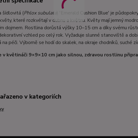
tní specifikace
šídlovitá (
Phlox subulata
) 'Emerald Cushion Blue' je půdopokry
věty, které rozkvétají v dubnu a květnu. Květy mají jemný modro
cím dojmem. Rostlina dorůstá výšky 10–15 cm a díky svému růstu 
dekorativní vzhled po celý rok. Vyžaduje slunné stanoviště a do
 na péči. Výborně se hodí do skalek, na okraje chodníků, suché zí
 v květináči 9×9×10 cm jako silnou, zdravou rostlinu připr
zařazeno v kategoriích
ky