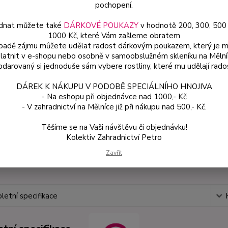
pochopení.
Má rád
9×9×10
dnat můžete také
DÁRKOVÉ POUKAZY
v hodnotě 200, 300, 500
1000 Kč, které Vám zašleme obratem
ípadě zájmu můžete udělat radost dárkovým poukazem, který je 
latnit v e-shopu nebo osobně v samoobslužném skleníku na Mělní
Dos
darovaný si jednoduše sám vybere rostliny, které mu udělají rado
Var
DÁREK K NÁKUPU V PODOBĚ SPECIÁLNÍHO HNOJIVA
- Na eshopu při objednávce nad 1000,- Kč
- V zahradnictví na Mělníce již při nákupu nad 500,- Kč.
65
58 
Těšíme se na Vaši návštěvu či objednávku!
Kolektiv Zahradnictví Petro
Zavřít
Číslo p
etní specifikace