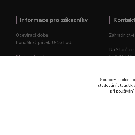
Informace pro zákazníky
Kontak
Otevírací doba:
Zahradnictví
Pondělí až pátek: 8-16 hod.
Na Staré ce
Obchodní podmínky
276 01 Měln
Online odstoupení od kupní smlouvy
Soubory cookies 
sledování statisti
při používání