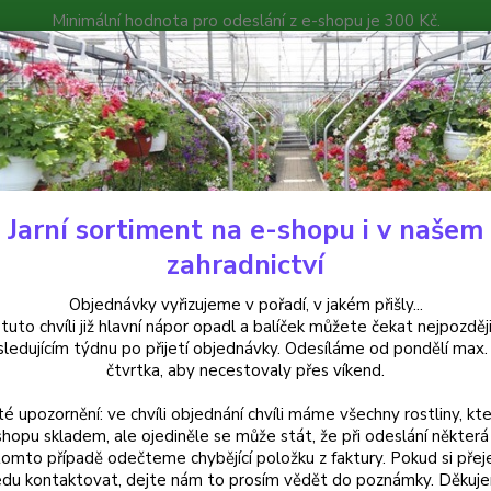
Minimální hodnota pro odeslání z e-shopu je 300 Kč.
íček můžete čekat nejpozději v následujícím týdnu po přijetí objedná
atalog
Poradna
Kontakty
Nevíte
Hledat
+420
Jarní sortiment na e-shopu i v našem
rvalky
phlox subulata emerald cushion blue- plaménka levandulová - 1
zahradnictví
x subulata emerald cushion blu
Objednávky vyřizujeme v pořadí, v jakém přišly...
 tuto chvíli již hlavní nápor opadl a balíček můžete čekat nejpozději
sledujícím týdnu po přijetí objednávky. Odesíláme od pondělí max.
čtvrtka, aby necestovaly přes víkend.
té upozornění: ve chvíli objednání chvíli máme všechny rostliny, kte
Phlox 
shopu skladem, ale ojediněle se může stát, že při odeslání některá 
tomto případě odečteme chybějící položku z faktury. Pokud si přej
jemným
du kontaktovat, dejte nám to prosím vědět do poznámky. Děkuj
a dorů