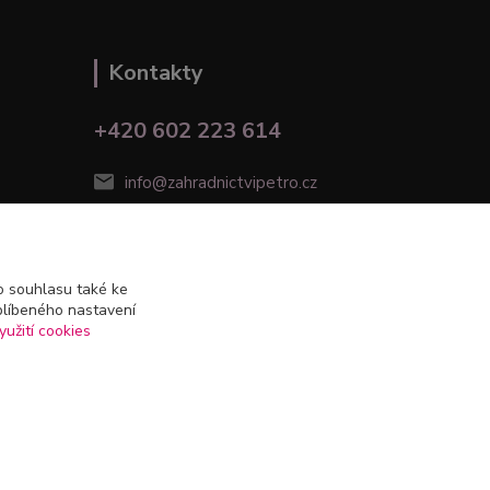
Kontakty
+420 602 223 614
info@zahradnictvipetro.cz
 souhlasu také ke
blíbeného nastavení
yužití cookies
Vytvořeno na
Eshop-rychle.cz