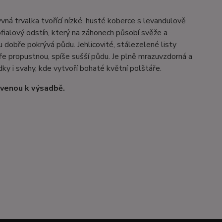
vná trvalka tvořící nízké, husté koberce s levandulově
fialový odstín, který na záhonech působí svěže a
dobře pokrývá půdu. Jehlicovité, stálezelené listy
bře propustnou, spíše sušší půdu. Je plně mrazuvzdorná a
dky i svahy, kde vytvoří bohaté květní polštáře.
avenou k výsadbě.