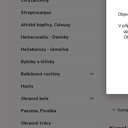
Chryzantémy
Streptocarpus
Obje
Africké kopřivy, Coleusy
V př
up
Ob
Hemerocallis - Denivky
Helleborusy - čemeřice
Bylinky a léčivky
Balkónové rostliny
Hosty
Okrasné keře
Kompl
Paeonia, Pivoňka
Okrasné trávy