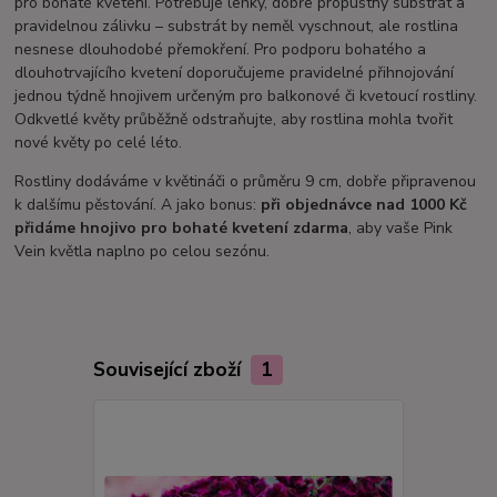
pro bohaté kvetení. Potřebuje lehký, dobře propustný substrát a
pravidelnou zálivku – substrát by neměl vyschnout, ale rostlina
nesnese dlouhodobé přemokření. Pro podporu bohatého a
dlouhotrvajícího kvetení doporučujeme pravidelné přihnojování
jednou týdně hnojivem určeným pro balkonové či kvetoucí rostliny.
Odkvetlé květy průběžně odstraňujte, aby rostlina mohla tvořit
nové květy po celé léto.
Rostliny dodáváme v květináči o průměru 9 cm, dobře připravenou
k dalšímu pěstování. A jako bonus:
při objednávce nad 1000 Kč
přidáme hnojivo pro bohaté kvetení zdarma
, aby vaše Pink
Vein květla naplno po celou sezónu.
Související zboží
1