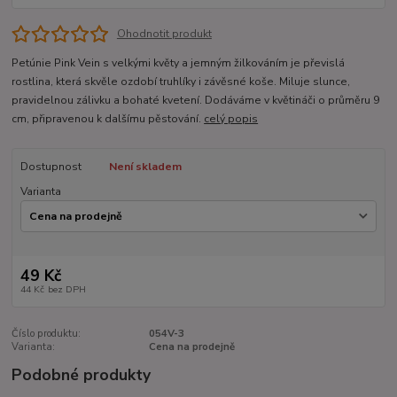
Ohodnotit produkt
Petúnie Pink Vein s velkými květy a jemným žilkováním je převislá
rostlina, která skvěle ozdobí truhlíky i závěsné koše. Miluje slunce,
pravidelnou zálivku a bohaté kvetení. Dodáváme v květináči o průměru 9
cm, připravenou k dalšímu pěstování.
celý popis
Dostupnost
Není skladem
Varianta
49 Kč
44 Kč
bez DPH
Číslo produktu:
054V-3
Varianta:
Cena na prodejně
Podobné produkty