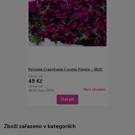
Petunia Crazytunia Cosmic Purple - 052C
cena od
49 Kč
cena od
Není skladem
44 Kč
bez DPH
Detail
Zboží zařazeno v kategoriích