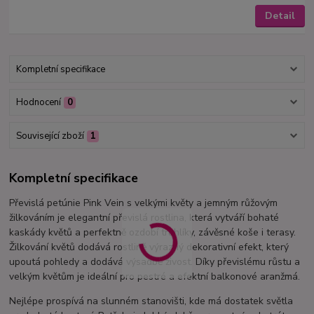
Detail
Kompletní specifikace
Hodnocení
0
Související zboží
1
Kompletní specifikace
Převislá petúnie Pink Vein s velkými květy a jemným růžovým
žilkováním je elegantní převislá rostlina, která vytváří bohaté
kaskády květů a perfektně ozdobí truhlíky, závěsné koše i terasy.
Žilkování květů dodává rostlině výrazný dekorativní efekt, který
upoutá pohledy a dodává výsadbě živost. Díky převislému růstu a
velkým květům je ideální pro pestré a efektní balkonové aranžmá.
Nejlépe prospívá na slunném stanovišti, kde má dostatek světla