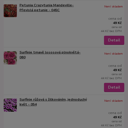
Petunia Crazytunia Mandeville-
Není skladem
Převislá petunie - 045C
cena od
49 Kč
cena od
44 Kč
bez DPH
Detail
Surfinie tmavě lososová plnokvětá-
Není skladem
060
cena od
49 Kč
cena od
44 Kč
bez DPH
Detail
Surfinie růžová s žilkováním, jednoduchý
Není skladem
květ - 054
cena od
49 Kč
cena od
44 Kč
bez DPH