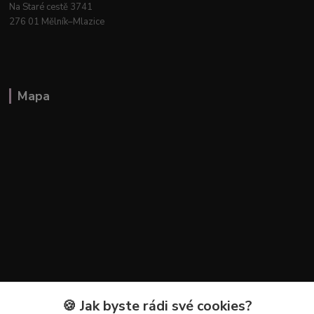
Na Staré cestě 3741
276 01 Mělník–Mlazice
Mapa
🍪 Jak byste rádi své cookies?
Kontakty