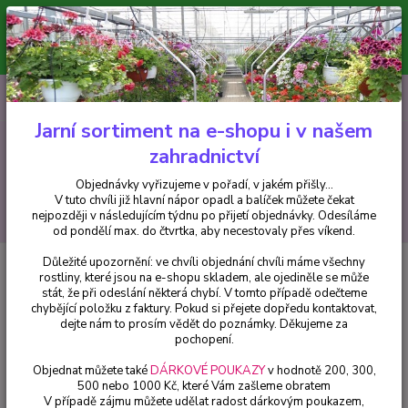
Minimální hodnota pro odeslání z e-shopu je 300 Kč.
V tuto chvíli již hlavní nápor objednávek opadl a balíček můžete čekat
nejpozději v následujícím týdnu po přijetí objednávky. Objednávky
vyřizujeme v pořadí, v jakém přišly...
0
ks
CZK
+420 602 223 614
za
0 Kč
Jarní sortiment na e-shopu i v našem
zahradnictví
Menu
Objednávky vyřizujeme v pořadí, v jakém přišly...
V tuto chvíli již hlavní nápor opadl a balíček můžete čekat
Hledat
nejpozději v následujícím týdnu po přijetí objednávky. Odesíláme
od pondělí max. do čtvrtka, aby necestovaly přes víkend.
Důležité upozornění: ve chvíli objednání chvíli máme všechny
Úvod
Balkónové rostliny
Petúnie – Surfínie – Pink Vein - cena na
rostliny, které jsou na e-shopu skladem, ale ojediněle se může
prodejně
stát, že při odeslání některá chybí. V tomto případě odečteme
chybějící položku z faktury. Pokud si přejete dopředu kontaktovat,
Petúnie – Surfínie – Pink Vein -
dejte nám to prosím vědět do poznámky. Děkujeme za
cena na prodejně
pochopení.
Objednat můžete také
DÁRKOVÉ POUKAZY
v hodnotě 200, 300,
500 nebo 1000 Kč, které Vám zašleme obratem
V případě zájmu můžete udělat radost dárkovým poukazem,