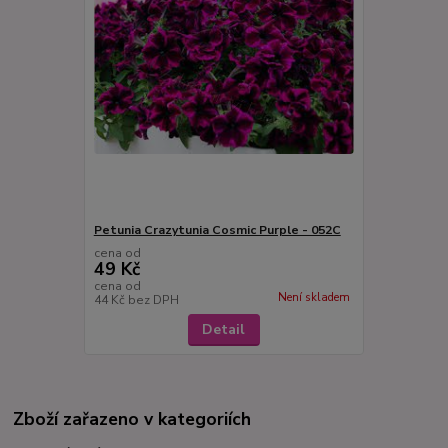
Petunia Crazytunia Cosmic Purple - 052C
cena od
49 Kč
cena od
Není skladem
44 Kč
bez DPH
Detail
Zboží zařazeno v kategoriích