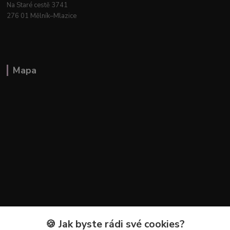
Na Staré cestě 3741
276 01 Mělník–Mlazice
Mapa
🍪 Jak byste rádi své cookies?
Kontakty