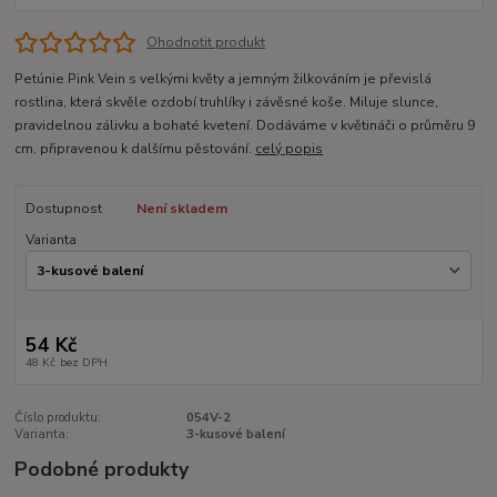
Ohodnotit produkt
Petúnie Pink Vein s velkými květy a jemným žilkováním je převislá
rostlina, která skvěle ozdobí truhlíky i závěsné koše. Miluje slunce,
pravidelnou zálivku a bohaté kvetení. Dodáváme v květináči o průměru 9
cm, připravenou k dalšímu pěstování.
celý popis
Dostupnost
Není skladem
Varianta
54 Kč
48 Kč
bez DPH
Číslo produktu:
054V-2
Varianta:
3-kusové balení
Podobné produkty