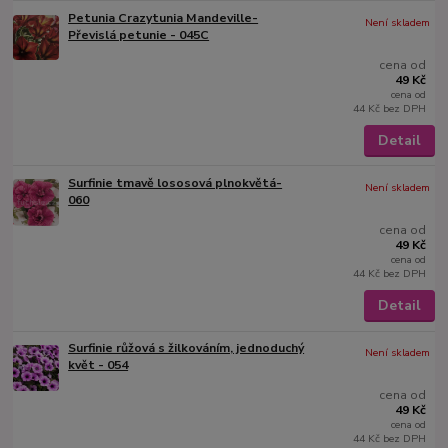
Petunia Crazytunia Mandeville-
Není skladem
Převislá petunie - 045C
cena od
49 Kč
cena od
44 Kč
bez DPH
Detail
Surfinie tmavě lososová plnokvětá-
Není skladem
060
cena od
49 Kč
cena od
44 Kč
bez DPH
Detail
Surfinie růžová s žilkováním, jednoduchý
Není skladem
květ - 054
cena od
49 Kč
cena od
44 Kč
bez DPH