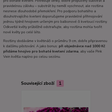
pro bohaté kvetení. Potřebuje lehký, dobře propustný substrát a
pravidelnou zálivku – substrát by neměl vyschnout, ale rostlina
nesnese dlouhodobé přemokření. Pro podporu bohatého a
dlouhotrvajícího kvetení doporučujeme pravidelné přihnojování
jednou týdně hnojivem určeným pro balkonové či kvetoucí rostliny.
Odkvetlé květy průběžně odstraňujte, aby rostlina mohla tvořit
nové květy po celé léto.
Rostliny dodáváme v květináči o průměru 9 cm, dobře připravenou
k dalšímu pěstování. A jako bonus:
při objednávce nad 1000 Kč
přidáme hnojivo pro bohaté kvetení zdarma
, aby vaše Pink
Vein květla naplno po celou sezónu.
Související zboží
1