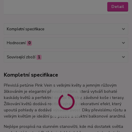
Detail
Kompletní specifikace
Hodnocení
0
Související zboží
1
Kompletní specifikace
Převislá petúnie Pink Vein s velkými květy a jemným růžovým
žilkováním je elegantní převislá rostlina, která vytváří bohaté
kaskády květů a perfektně ozdobí truhlíky, závěsné koše i terasy.
Žilkování květů dodává rostlině výrazný dekorativní efekt, který
upoutá pohledy a dodává výsadbě živost. Díky převislému růstu a
velkým květům je ideální pro pestré a efektní balkonové aranžmá.
Nejlépe prospívá na slunném stanovišti, kde má dostatek světla