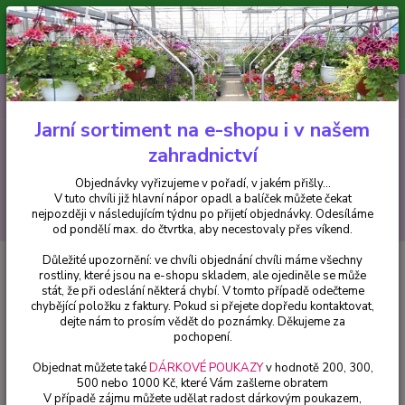
Minimální hodnota pro odeslání z e-shopu je 300 Kč.
V tuto chvíli již hlavní nápor objednávek opadl a balíček můžete čekat
nejpozději v následujícím týdnu po přijetí objednávky. Objednávky
vyřizujeme v pořadí, v jakém přišly...
0
ks
CZK
+420 602 223 614
za
0 Kč
Jarní sortiment na e-shopu i v našem
zahradnictví
Menu
Objednávky vyřizujeme v pořadí, v jakém přišly...
V tuto chvíli již hlavní nápor opadl a balíček můžete čekat
Hledat
nejpozději v následujícím týdnu po přijetí objednávky. Odesíláme
od pondělí max. do čtvrtka, aby necestovaly přes víkend.
Důležité upozornění: ve chvíli objednání chvíli máme všechny
Úvod
Balkónové rostliny
Petúnie – Surfínie – Pink Vein - cena za kus v 3-
rostliny, které jsou na e-shopu skladem, ale ojediněle se může
kusovém balení
stát, že při odeslání některá chybí. V tomto případě odečteme
chybějící položku z faktury. Pokud si přejete dopředu kontaktovat,
Petúnie – Surfínie – Pink Vein -
dejte nám to prosím vědět do poznámky. Děkujeme za
cena za kus v 3-kusovém balení
pochopení.
Objednat můžete také
DÁRKOVÉ POUKAZY
v hodnotě 200, 300,
500 nebo 1000 Kč, které Vám zašleme obratem
V případě zájmu můžete udělat radost dárkovým poukazem,