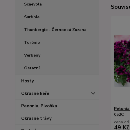
Scaevola
Souvise
Surfínie
Thunbergie - Černooká Zuzana
Torénie
Verbeny
Ostatní
Hosty
Okrasné keře
Paeonia, Pivoňka
Petunia
052C
Okrasné trávy
cena od
49 Kč