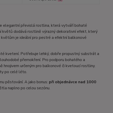
 elegantní převislá rostlina, která vytváří bohaté
í květů dodává rostlině výrazný dekorativní efekt, který
květům je ideální pro pestré a efektní balkonové
té kvetení. Potřebuje lehký, dobře propustný substrát a
e dlouhodobé přemokření. Pro podporu bohatého a
ě hnojivem určeným pro balkonové či kvetoucí rostliny.
y po celé léto.
mu pěstování. A jako bonus:
při objednávce nad 1000
větla naplno po celou sezónu.