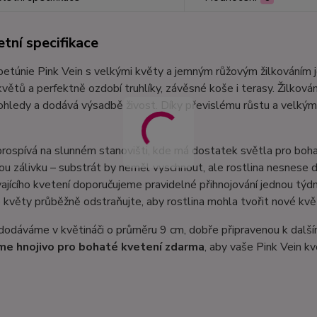
tní specifikace
petúnie Pink Vein s velkými květy a jemným růžovým žilkováním je
větů a perfektně ozdobí truhlíky, závěsné koše i terasy. Žilkován
hledy a dodává výsadbě živost. Díky převislému růstu a velkým 
rospívá na slunném stanovišti, kde má dostatek světla pro boha
ou zálivku – substrát by neměl vyschnout, ale rostlina nesnes
ajícího kvetení doporučujeme pravidelné přihnojování jednou týdn
květy průběžně odstraňujte, aby rostlina mohla tvořit nové květ
dodáváme v květináči o průměru 9 cm, dobře připravenou k další
me hnojivo pro bohaté kvetení zdarma
, aby vaše Pink Vein k