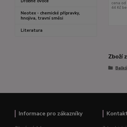
Drobné ovoce
cena od
44 Kč
be
Neotex - chemické přípravky,
hnojiva, travní směsi
Literatura
Zboží 
Balkó
Informace pro zákazníky
Kontak