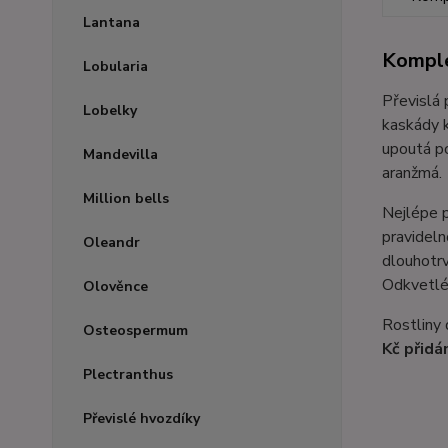
Lantana
Komple
Lobularia
Převislá 
Lobelky
kaskády k
upoutá po
Mandevilla
aranžmá.
Million bells
Nejlépe p
pravideln
Oleandr
dlouhotrv
Odkvetlé 
Olověnce
Rostliny 
Osteospermum
Kč přidá
Plectranthus
Převislé hvozdíky