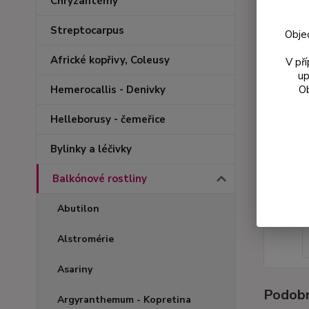
Chryzantémy
Streptocarpus
Obje
Africké kopřivy, Coleusy
V př
up
Ob
Hemerocallis - Denivky
Helleborusy - čemeřice
Bylinky a léčivky
Balkónové rostliny
Abutilon
Alstromérie
Asariny
Podobn
Argyranthemum - Kopretina