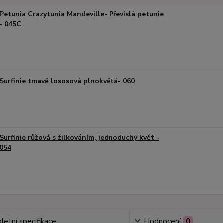
Petunia Crazytunia Mandeville- Převislá petunie
- 045C
Surfinie tmavě lososová plnokvětá- 060
Surfinie růžová s žilkováním, jednoduchý květ -
054
etní specifikace
Hodnocení
0