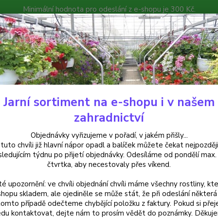
Minimální hodnota pro odeslání z e-shopu je 300 Kč.
íček můžete čekat nejpozději v následujícím týdnu po přijetí objedná
atalog
Poradna
Kontakty
Nevíte
Hledat
+420
Jarní sortiment na e-shopu i v našem
alkónové rostliny
Petúnie – Surfínie – Pink Vein - 1 ks
zahradnictví
nie – Surfínie – Pink Vein - 1 ks
Objednávky vyřizujeme v pořadí, v jakém přišly...
 tuto chvíli již hlavní nápor opadl a balíček můžete čekat nejpozději
sledujícím týdnu po přijetí objednávky. Odesíláme od pondělí max.
čtvrtka, aby necestovaly přes víkend.
Petúni
té upozornění: ve chvíli objednání chvíli máme všechny rostliny, kte
rostlin
shopu skladem, ale ojediněle se může stát, že při odeslání některá 
pravid
tomto případě odečteme chybějící položku z faktury. Pokud si přej
průměr
du kontaktovat, dejte nám to prosím vědět do poznámky. Děkuj