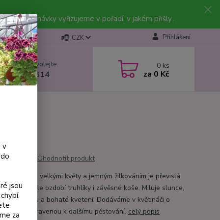
vky. Objednávky vyřizujeme v pořadí, v jakém přišly...
Přihlášení
CZK
 si rady? Zavolejte.
0
ks
za
0 Kč
 602 223 614
 v
 do
Ohodnotit produkt
e Pink Vein s velkými květy a jemným žilkováním je převislá
ré jsou
a, která skvěle ozdobí truhlíky i závěsné koše. Miluje slunce,
chybí.
elnou zálivku a bohaté kvetení. Dodáváme v květináči o
ete
u 9 cm, připravenou k dalšímu pěstování.
celý popis
eme za