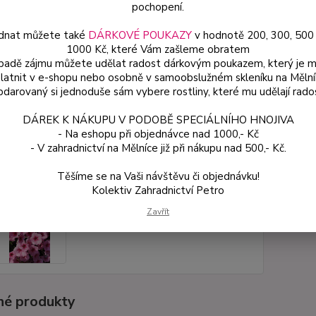
pochopení.
dnat můžete také
DÁRKOVÉ POUKAZY
v hodnotě 200, 300, 500
Dos
1000 Kč, které Vám zašleme obratem
Var
ípadě zájmu můžete udělat radost dárkovým poukazem, který je 
latnit v e-shopu nebo osobně v samoobslužném skleníku na Mělní
darovaný si jednoduše sám vybere rostliny, které mu udělají rado
59
DÁREK K NÁKUPU V PODOBĚ SPECIÁLNÍHO HNOJIVA
53 
- Na eshopu při objednávce nad 1000,- Kč
- V zahradnictví na Mělníce již při nákupu nad 500,- Kč.
Číslo p
Těšíme se na Vaši návštěvu či objednávku!
Kolektiv Zahradnictví Petro
Zavřít
é produkty