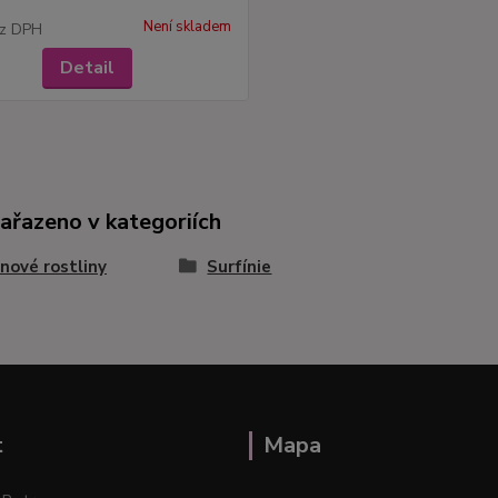
Není skladem
z DPH
Detail
zařazeno v kategoriích
nové rostliny
Surfínie
t
Mapa