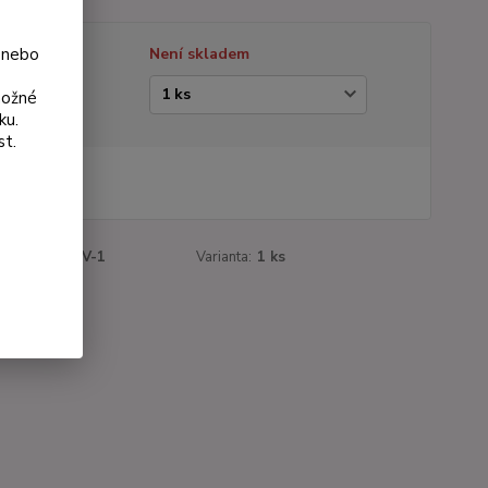
 nebo
tupnost
Není skladem
ianta
možné
ku.
st.
 Kč
Kč
bez DPH
roduktu:
054V-1
Varianta:
1 ks