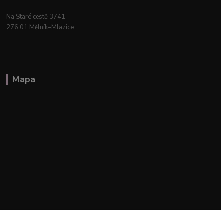
Na Staré cestě 3741
276 01 Mělník–Mlazice
Mapa