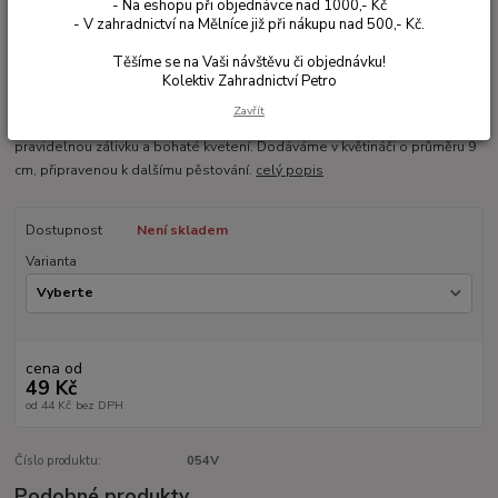
- Na eshopu při objednávce nad 1000,- Kč
- V zahradnictví na Mělníce již při nákupu nad 500,- Kč.
Těšíme se na Vaši návštěvu či objednávku!
Ohodnotit produkt
Kolektiv Zahradnictví Petro
Petúnie Pink Vein s velkými květy a jemným žilkováním je převislá
Zavřít
rostlina, která skvěle ozdobí truhlíky i závěsné koše. Miluje slunce,
pravidelnou zálivku a bohaté kvetení. Dodáváme v květináči o průměru 9
cm, připravenou k dalšímu pěstování.
celý popis
Dostupnost
Není skladem
Varianta
cena od
49 Kč
od
44 Kč
bez DPH
Číslo produktu:
054V
Podobné produkty