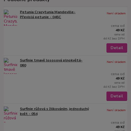
Petunia Crazytunia Mandeville-
Není skladem
Převislá petunie - 045C
cena od
49 Kč
cena od
44 Kč
bez DPH
Detail
Surfinie tmavě lososová plnokvětá-
Není skladem
060
cena od
49 Kč
cena od
44 Kč
bez DPH
Detail
Surfinie růžová s žilkováním, jednoduchý
Není skladem
květ - 054
cena od
49 Kč