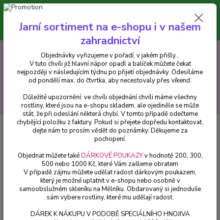
Minimální hodnota pro odeslání z e-shopu je 300 Kč.
V tuto chvíli již hlavní nápor objednávek opadl a balíček můžete čekat
Jarní sortiment na e-shopu i v našem
nejpozději v následujícím týdnu po přijetí objednávky. Objednávky
vyřizujeme v pořadí, v jakém přišly...
zahradnictví
0
ks
CZK
+420 602 223 614
Objednávky vyřizujeme v pořadí, v jakém přišly...
za
0 Kč
V tuto chvíli již hlavní nápor opadl a balíček můžete čekat
nejpozději v následujícím týdnu po přijetí objednávky. Odesíláme
Menu
od pondělí max. do čtvrtka, aby necestovaly přes víkend.
Důležité upozornění: ve chvíli objednání chvíli máme všechny
Hledat
rostliny, které jsou na e-shopu skladem, ale ojediněle se může
stát, že při odeslání některá chybí. V tomto případě odečteme
chybějící položku z faktury. Pokud si přejete dopředu kontaktovat,
Úvod
Balkónové rostliny
Petúnie – Surfínie – Pink Vein - 054V
dejte nám to prosím vědět do poznámky. Děkujeme za
pochopení.
Petúnie – Surfínie – Pink Vein -
Objednat můžete také
DÁRKOVÉ POUKAZY
v hodnotě 200, 300,
054V
500 nebo 1000 Kč, které Vám zašleme obratem
V případě zájmu můžete udělat radost dárkovým poukazem,
který je možné uplatnit v e-shopu nebo osobně v
samoobslužném skleníku na Mělníku. Obdarovaný si jednoduše
sám vybere rostliny, které mu udělají radost.
DÁREK K NÁKUPU V PODOBĚ SPECIÁLNÍHO HNOJIVA