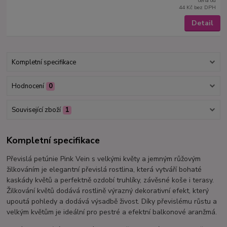
cena od
44 Kč
bez DPH
Detail
Kompletní specifikace
Hodnocení
0
Související zboží
1
Kompletní specifikace
Převislá petúnie Pink Vein s velkými květy a jemným růžovým
žilkováním je elegantní převislá rostlina, která vytváří bohaté
kaskády květů a perfektně ozdobí truhlíky, závěsné koše i terasy.
Žilkování květů dodává rostlině výrazný dekorativní efekt, který
upoutá pohledy a dodává výsadbě živost. Díky převislému růstu a
velkým květům je ideální pro pestré a efektní balkonové aranžmá.