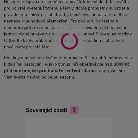
Nejlépe prospívá na slunném stanovišti, kde má dostatek světla
pro bohaté kvetení. Potřebuje lehký, dobře propustný substrát a
pravidelnou zálivku – substrát by neměl vyschnout, ale rostlina
nesnese dlouhodobé přemokření. Pro podporu bohatého a
dlouhotrvajícího kvetení doporučujeme pravidelné přihnojování
jednou týdně hnojivem určeným pro balkonové či kvetoucí rostliny.
Odkvetlé květy průběžně odstraňujte, aby rostlina mohla tvořit
nové květy po celé léto.
Rostliny dodáváme v květináči o průměru 9 cm, dobře připravenou
k dalšímu pěstování. A jako bonus:
při objednávce nad 1000 Kč
přidáme hnojivo pro bohaté kvetení zdarma
, aby vaše Pink
Vein květla naplno po celou sezónu.
Související zboží
1