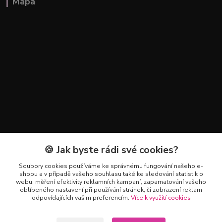
Mapa
🍪 Jak byste rádi své cookies?
Kontakty
Soubory cookies používáme ke správnému fungování našeho e-
+420 602 223 614
shopu a v případě vašeho souhlasu také ke sledování statistik o
webu, měření efektivity reklamních kampaní, zapamatování vašeho
oblíbeného nastavení při používání stránek, či zobrazení reklam
info@zahradnictvipetro.cz
odpovídajících vašim preferencím.
Více k využití cookies