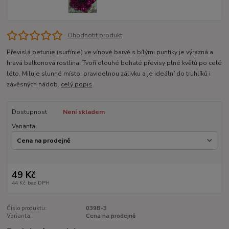
Ohodnotit produkt
Převislá petunie (surfínie) ve vínové barvě s bílými puntíky je výrazná a
hravá balkonová rostlina. Tvoří dlouhé bohaté převisy plné květů po celé
léto. Miluje slunné místo, pravidelnou zálivku a je ideální do truhlíků i
závěsných nádob.
celý popis
Dostupnost
Není skladem
Varianta
49 Kč
44 Kč
bez DPH
Číslo produktu:
039B-3
Varianta:
Cena na prodejně