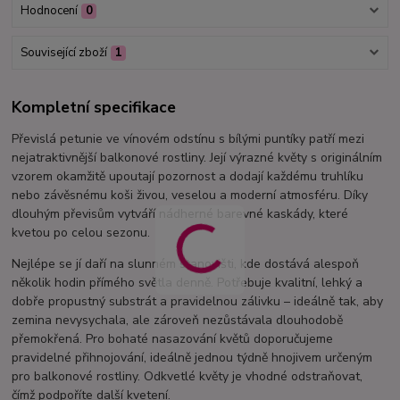
Hodnocení
0
Související zboží
1
Kompletní specifikace
Převislá petunie ve vínovém odstínu s bílými puntíky patří mezi
nejatraktivnější balkonové rostliny. Její výrazné květy s originálním
vzorem okamžitě upoutají pozornost a dodají každému truhlíku
nebo závěsnému koši živou, veselou a moderní atmosféru. Díky
dlouhým převisům vytváří nádherné barevné kaskády, které
kvetou po celou sezonu.
Nejlépe se jí daří na slunném stanovišti, kde dostává alespoň
několik hodin přímého světla denně. Potřebuje kvalitní, lehký a
dobře propustný substrát a pravidelnou zálivku – ideálně tak, aby
zemina nevysychala, ale zároveň nezůstávala dlouhodobě
přemokřená. Pro bohaté nasazování květů doporučujeme
pravidelné přihnojování, ideálně jednou týdně hnojivem určeným
pro balkonové rostliny. Odkvetlé květy je vhodné odstraňovat,
čímž podpoříte další kvetení.