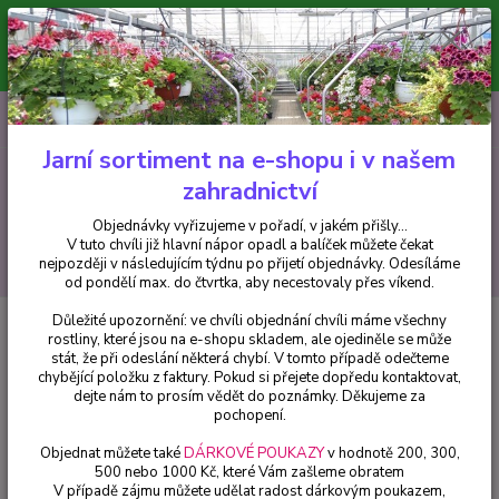
Minimální hodnota pro odeslání z e-shopu je 300 Kč.
V tuto chvíli již hlavní nápor objednávek opadl a balíček můžete čekat
nejpozději v následujícím týdnu po přijetí objednávky. Objednávky
vyřizujeme v pořadí, v jakém přišly...
0
ks
CZK
+420 602 223 614
za
0 Kč
Jarní sortiment na e-shopu i v našem
zahradnictví
Menu
Objednávky vyřizujeme v pořadí, v jakém přišly...
V tuto chvíli již hlavní nápor opadl a balíček můžete čekat
Hledat
nejpozději v následujícím týdnu po přijetí objednávky. Odesíláme
od pondělí max. do čtvrtka, aby necestovaly přes víkend.
Důležité upozornění: ve chvíli objednání chvíli máme všechny
Úvod
Balkónové rostliny
Petunia převislá vínová s bílým puntíkem -
rostliny, které jsou na e-shopu skladem, ale ojediněle se může
039B - cena na prodejně
stát, že při odeslání některá chybí. V tomto případě odečteme
chybějící položku z faktury. Pokud si přejete dopředu kontaktovat,
Petunia převislá vínová s bílým
dejte nám to prosím vědět do poznámky. Děkujeme za
puntíkem - 039B - cena na
pochopení.
prodejně
Objednat můžete také
DÁRKOVÉ POUKAZY
v hodnotě 200, 300,
500 nebo 1000 Kč, které Vám zašleme obratem
V případě zájmu můžete udělat radost dárkovým poukazem,