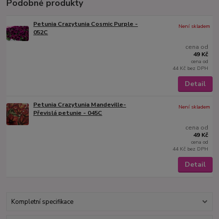
Podobné produkty
Petunia Crazytunia Cosmic Purple -
Není skladem
052C
cena od
49 Kč
cena od
44 Kč
bez DPH
Detail
Petunia Crazytunia Mandeville-
Není skladem
Převislá petunie - 045C
cena od
49 Kč
cena od
44 Kč
bez DPH
Detail
Kompletní specifikace