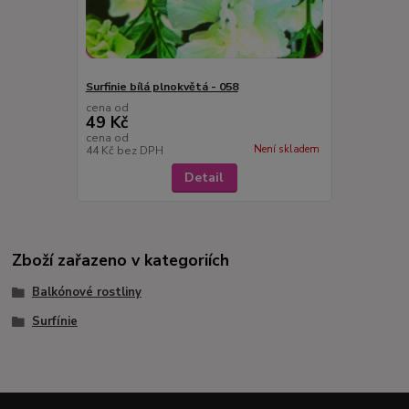
Surfinie bílá plnokvětá - 058
cena od
49 Kč
cena od
Není skladem
44 Kč
bez DPH
Detail
Zboží zařazeno v kategoriích
Balkónové rostliny
Surfínie