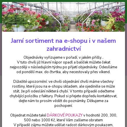
Minimální hodnota pro odeslání z e-shopu je 300 Kč.
V tuto chvíli již hlavní nápor objednávek opadl a balíček můžete čekat
nejpozději v následujícím týdnu po přijetí objednávky. Objednávky
vyřizujeme v pořadí, v jakém přišly...
0
ks
CZK
+420 602 223 614
za
0 Kč
Jarní sortiment na e-shopu i v našem
zahradnictví
Menu
Objednávky vyřizujeme v pořadí, v jakém přišly...
V tuto chvíli již hlavní nápor opadl a balíček můžete čekat
Hledat
nejpozději v následujícím týdnu po přijetí objednávky. Odesíláme
od pondělí max. do čtvrtka, aby necestovaly přes víkend.
Důležité upozornění: ve chvíli objednání chvíli máme všechny
Úvod
Trvalky
Perovskia atrip Little Spire- Perovskia - cena za kus v 3-
rostliny, které jsou na e-shopu skladem, ale ojediněle se může
kusovém balení
stát, že při odeslání některá chybí. V tomto případě odečteme
chybějící položku z faktury. Pokud si přejete dopředu kontaktovat,
Perovskia atrip Little Spire-
dejte nám to prosím vědět do poznámky. Děkujeme za
Perovskia - cena za kus v 3-
pochopení.
kusovém balení
Objednat můžete také
DÁRKOVÉ POUKAZY
v hodnotě 200, 300,
500 nebo 1000 Kč, které Vám zašleme obratem
V případě zájmu můžete udělat radost dárkovým poukazem,