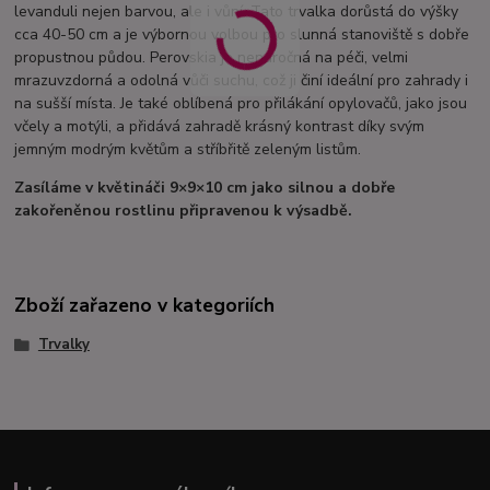
levanduli nejen barvou, ale i vůní. Tato trvalka dorůstá do výšky
cca 40-50 cm a je výbornou volbou pro slunná stanoviště s dobře
propustnou půdou. Perovskia je nenáročná na péči, velmi
mrazuvzdorná a odolná vůči suchu, což ji činí ideální pro zahrady i
na sušší místa. Je také oblíbená pro přilákání opylovačů, jako jsou
včely a motýli, a přidává zahradě krásný kontrast díky svým
jemným modrým květům a stříbřitě zeleným listům.
Zasíláme v květináči 9×9×10 cm jako silnou a dobře
zakořeněnou rostlinu připravenou k výsadbě.
Zboží zařazeno v kategoriích
Trvalky