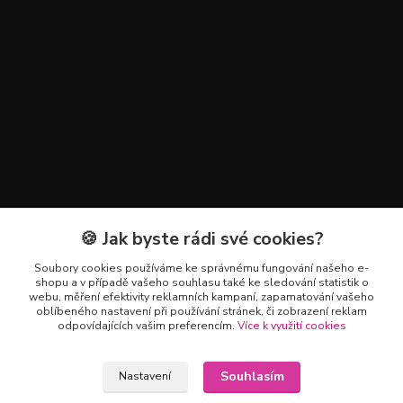
🍪 Jak byste rádi své cookies?
Kontakty
Soubory cookies používáme ke správnému fungování našeho e-
+420 602 223 614
shopu a v případě vašeho souhlasu také ke sledování statistik o
webu, měření efektivity reklamních kampaní, zapamatování vašeho
oblíbeného nastavení při používání stránek, či zobrazení reklam
info@zahradnictvipetro.cz
odpovídajících vašim preferencím.
Více k využití cookies
Souhlasím
Nastavení