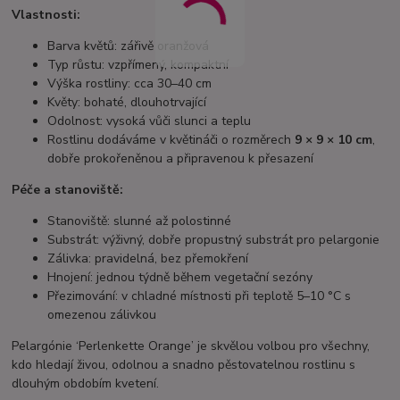
Vlastnosti:
Barva květů: zářivě oranžová
Typ růstu: vzpřímený, kompaktní
Výška rostliny: cca 30–40 cm
Květy: bohaté, dlouhotrvající
Odolnost: vysoká vůči slunci a teplu
Rostlinu dodáváme v květináči o rozměrech
9 × 9 × 10 cm
,
dobře prokořeněnou a připravenou k přesazení
Péče a stanoviště:
Stanoviště: slunné až polostinné
Substrát: výživný, dobře propustný substrát pro pelargonie
Zálivka: pravidelná, bez přemokření
Hnojení: jednou týdně během vegetační sezóny
Přezimování: v chladné místnosti při teplotě 5–10 °C s
omezenou zálivkou
Pelargónie ‘Perlenkette Orange’ je skvělou volbou pro všechny,
kdo hledají živou, odolnou a snadno pěstovatelnou rostlinu s
dlouhým obdobím kvetení.