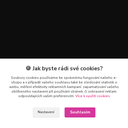
🍪 Jak byste rádi své cookies?
Kontakty
Soubory cookies používáme ke správnému fungování našeho e-
+420 602 223 614
shopu a v případě vašeho souhlasu také ke sledování statistik o
webu, měření efektivity reklamních kampaní, zapamatování vašeho
oblíbeného nastavení při používání stránek, či zobrazení reklam
info@zahradnictvipetro.cz
odpovídajících vašim preferencím.
Více k využití cookies
Souhlasím
Nastavení