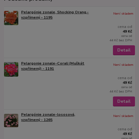
Pelargónie zonale, Shocking Orang.-
Není skladem
vzpřímený - 1195
cena od
49 Kč
cena od
44 Kč
bez DPH
Detail
Pelargonie zonale-Corali (Muškát
Není skladem
vzpřímený) - 1191
cena od
49 Kč
cena od
44 Kč
bez DPH
Detail
Pelargónie zonale-lososová,
Není skladem
vzpřímený - 1265
cena od
49 Kč
cena od