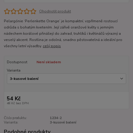
Ohodnotit produkt
Pelargónie ‘Perlenkette Orange’ je kompaktní, vzpřímeně rostoucí
odrůda s bohatým kvetením. Její zářivě oranžové květy s jemným
nádechem korálové přinášejí do zahrad, truhlíků i květináčů výrazný a
veselý akcent. Rostlina je odolná, snadno pěstovatelná a ideální pro
všechny letní výsadby.
celý popis
Dostupnost
Není skladem
Varianta
54 Kč
48 Kč
bez DPH
Číslo produktu:
1234-2
Varianta:
3-kusové balení
Podobné produkty