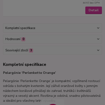
44 Kč
bez DPH
Detail
Kompletní specifikace
Hodnocení
0
Související zboží
3
Kompletní specifikace
Pelargónie ‘Perlenkette Orange’
Pelargónie ‘Perlenkette Orange’ je kompaktní, vzpřímeně rostoucí
odrůda s bohatým kvetením. Její zářivě oranžové květy s jemným
nádechem korálové přinášejí do zahrad, truhlíků i květináčů
výrazný a veselý akcent. Rostlina je odolná, snadno pěstovatelná
a ideální pro všechny letní výsadby.