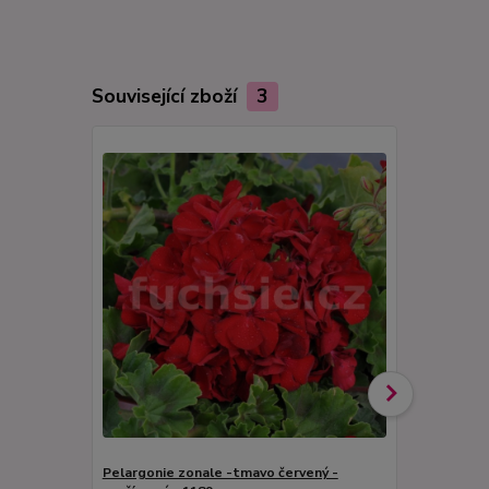
Související zboží
3
Pelargonie zonale -tmavo červený -
Bergpalais 