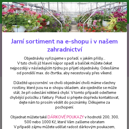
Minimální hodnota pro odeslání z e-shopu je 300 Kč.
V tuto chvíli již hlavní nápor objednávek opadl a balíček můžete čekat
nejpozději v následujícím týdnu po přijetí objednávky. Objednávky
vyřizujeme v pořadí, v jakém přišly...
0
ks
CZK
+420 602 223 614
za
0 Kč
Jarní sortiment na e-shopu i v našem
zahradnictví
Menu
Objednávky vyřizujeme v pořadí, v jakém přišly...
V tuto chvíli již hlavní nápor opadl a balíček můžete čekat
Hledat
nejpozději v následujícím týdnu po přijetí objednávky. Odesíláme
od pondělí max. do čtvrtka, aby necestovaly přes víkend.
Důležité upozornění: ve chvíli objednání chvíli máme všechny
Úvod
Pelargonie
Perlenkette Orange Pelargónie - cena za kus v 3-
rostliny, které jsou na e-shopu skladem, ale ojediněle se může
kusovém balení
stát, že při odeslání některá chybí. V tomto případě odečteme
chybějící položku z faktury. Pokud si přejete dopředu kontaktovat,
Perlenkette Orange Pelargónie -
dejte nám to prosím vědět do poznámky. Děkujeme za
cena za kus v 3-kusovém balení
pochopení.
Objednat můžete také
DÁRKOVÉ POUKAZY
v hodnotě 200, 300,
500 nebo 1000 Kč, které Vám zašleme obratem
V případě zájmu můžete udělat radost dárkovým poukazem,