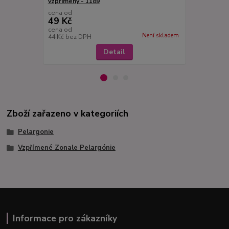
vzpřímený - 1189
1268
cena od
cena od
49 Kč
49 Kč
cena od
cena od
Není skladem
44 Kč
bez DPH
44 Kč
bez D
Detail
Zboží zařazeno v kategoriích
Pelargonie
Vzpřímené Zonale Pelargónie
Informace pro zákazníky