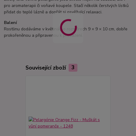
pro aromaterapii či voňavé koupele. Stačí několik čerstvých lístků
přidat do teplé lázně a dopřát si osvěžující relaxaci.
Balení
Rostlinu dodáváme v květináči o rozměrech 9 × 9 × 10 cm, dobře
prokořeněnou a připravenou k přesazení.
Související zboží
3