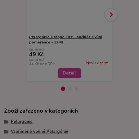
Pelargónie Orange Fizz - Muškát s vůní
Pelargonie 
pomeranče - 1248
s vůní ořech
cena od
cena od
49 Kč
49 Kč
cena od
cena od
Není skladem
44 Kč
bez DPH
44 Kč
bez D
Detail
Zboží zařazeno v kategoriích
Pelargonie
Vzpřímené vonné Pelargónie