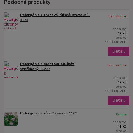
Podobné produkty
Pelargónie citronová, růžově kvetoucí -
Není skladem
1246
cena od
49 Kč
cena od
44 Kč
bez DPH
Detail
Pelargónie s mentolu-Muškát
Není skladem
vzpřímený - 1247
cena od
49 Kč
cena od
44 Kč
bez DPH
Detail
Pelargonie s vůní Mimosa - 1169
Skladem
cena od
49 Kč
cena od