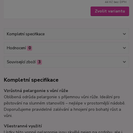
44 Kč
bez DPH
Zvolit variantu
Kompletní specifikace
Hodnocení
0
Související zboží
3
Kompletní specifikace
Vzrůstná pelargonie s vůní růže
Oblíbená odrůda pelargonie s příjemnou vůni růže. Ideální pro
pěstování na slunném stanovišti – nejlépe v prostornější nádobě.
Doporučujeme pravidelné zalévání a hnojení pro bohatý růst a
vůni.
Všestranné využití
Lístky této vonné pelargonie jsou skvělé nejen na ozdobu, ale i