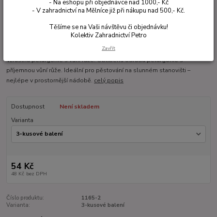
- Na eshopu při objednávce nad 1000,- Kč
- V zahradnictví na Mělníce již při nákupu nad 500,- Kč.
Těšíme se na Vaši návštěvu či objednávku!
Kolektiv Zahradnictví Petro
Ohodnotit produkt
Zavřít
Vzrůstná pelargonie s vůni růže. Oblíbená odrůda pelargonie s
příjemnou vůní růže. Ideální pro pěstování na slunném stanovišti –
nejlépe v prostornější nádobě.
celý popis
Dostupnost
Není skladem
Varianta
54 Kč
48 Kč
bez DPH
Číslo produktu:
1165-2
Varianta:
3-kusové balení