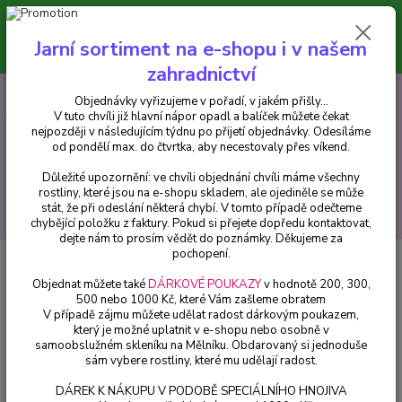
Minimální hodnota pro odeslání z e-shopu je 300 Kč.
V tuto chvíli již hlavní nápor objednávek opadl a balíček můžete čekat
Jarní sortiment na e-shopu i v našem
nejpozději v následujícím týdnu po přijetí objednávky. Objednávky
vyřizujeme v pořadí, v jakém přišly...
zahradnictví
0
ks
CZK
+420 602 223 614
Objednávky vyřizujeme v pořadí, v jakém přišly...
za
0 Kč
V tuto chvíli již hlavní nápor opadl a balíček můžete čekat
nejpozději v následujícím týdnu po přijetí objednávky. Odesíláme
od pondělí max. do čtvrtka, aby necestovaly přes víkend.
Menu
Důležité upozornění: ve chvíli objednání chvíli máme všechny
rostliny, které jsou na e-shopu skladem, ale ojediněle se může
stát, že při odeslání některá chybí. V tomto případě odečteme
Hledat
chybějící položku z faktury. Pokud si přejete dopředu kontaktovat,
dejte nám to prosím vědět do poznámky. Děkujeme za
pochopení.
Úvod
Pelargonie
Pelargonie s vůní růže - cena za kus v 3-kusovém balení
Objednat můžete také
DÁRKOVÉ POUKAZY
v hodnotě 200, 300,
Pelargonie s vůní růže - cena za
500 nebo 1000 Kč, které Vám zašleme obratem
V případě zájmu můžete udělat radost dárkovým poukazem,
kus v 3-kusovém balení
který je možné uplatnit v e-shopu nebo osobně v
samoobslužném skleníku na Mělníku. Obdarovaný si jednoduše
sám vybere rostliny, které mu udělají radost.
DÁREK K NÁKUPU V PODOBĚ SPECIÁLNÍHO HNOJIVA