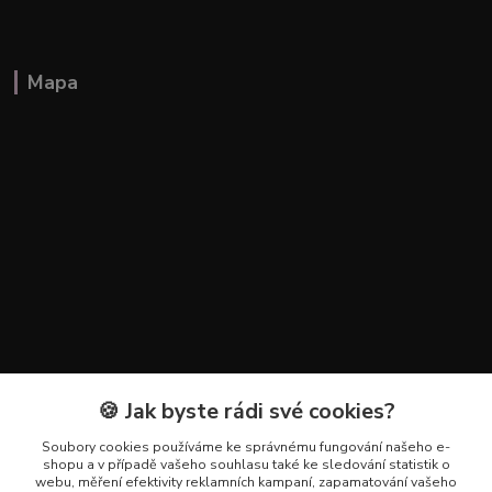
Mapa
🍪 Jak byste rádi své cookies?
Kontakty
Soubory cookies používáme ke správnému fungování našeho e-
+420 602 223 614
shopu a v případě vašeho souhlasu také ke sledování statistik o
webu, měření efektivity reklamních kampaní, zapamatování vašeho