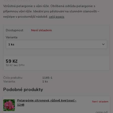
Vzrůstná pelargonie s vůni růže. Oblíbená odrůda pelargonie s
příjemnou vůní růže. Ideální pro pěstování na slunném stanovišti –
nejlépe v prostornější nádobě.
celý popis
Dostupnost
Není skladem
Varianta
59 Kč
53 Kč
bez DPH
Číslo produktu:
1165-1
Varianta:
1 ks
Podobné produkty
Pelargónie citronová, růžově kvetoucí -
Není skladem
1246
cena od