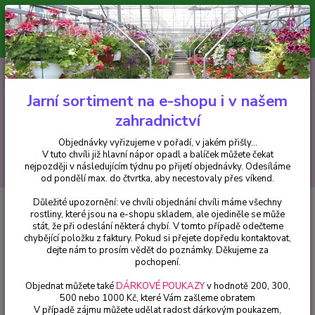
Minimální hodnota pro odeslání z e-shopu je 300 Kč.
V tuto chvíli již hlavní nápor objednávek opadl a balíček můžete čekat
nejpozději v následujícím týdnu po přijetí objednávky. Objednávky
vyřizujeme v pořadí, v jakém přišly...
0
ks
CZK
+420 602 223 614
za
0 Kč
Jarní sortiment na e-shopu i v našem
zahradnictví
Menu
Objednávky vyřizujeme v pořadí, v jakém přišly...
V tuto chvíli již hlavní nápor opadl a balíček můžete čekat
Hledat
nejpozději v následujícím týdnu po přijetí objednávky. Odesíláme
od pondělí max. do čtvrtka, aby necestovaly přes víkend.
Důležité upozornění: ve chvíli objednání chvíli máme všechny
Úvod
Pelargonie
Pelargonie s vůní růže - 1 ks
rostliny, které jsou na e-shopu skladem, ale ojediněle se může
stát, že při odeslání některá chybí. V tomto případě odečteme
Pelargonie s vůní růže - 1 ks
chybějící položku z faktury. Pokud si přejete dopředu kontaktovat,
dejte nám to prosím vědět do poznámky. Děkujeme za
pochopení.
Objednat můžete také
DÁRKOVÉ POUKAZY
v hodnotě 200, 300,
500 nebo 1000 Kč, které Vám zašleme obratem
V případě zájmu můžete udělat radost dárkovým poukazem,