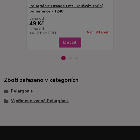
Pelargónie Orange Fizz - Muškát s vůní
Pelargonie 
pomeranče - 1248
s vůní ořech
cena od
cena od
49 Kč
49 Kč
cena od
cena od
Není skladem
44 Kč
bez DPH
44 Kč
bez D
Detail
Zboží zařazeno v kategoriích
Pelargonie
Vzpřímené vonné Pelargónie