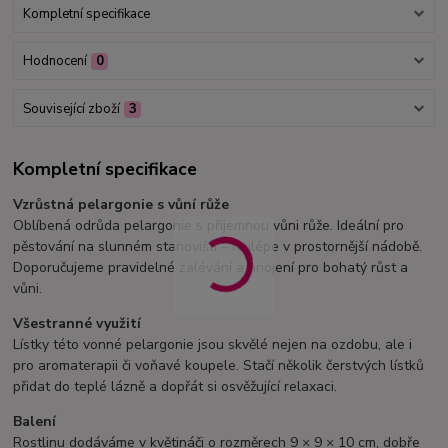
Kompletní specifikace
Hodnocení
0
Související zboží
3
Kompletní specifikace
Vzrůstná pelargonie s vůní růže
Oblíbená odrůda pelargonie s příjemnou vůni růže. Ideální pro
pěstování na slunném stanovišti – nejlépe v prostornější nádobě.
Doporučujeme pravidelné zalévání a hnojení pro bohatý růst a
vůni.
Všestranné využití
Lístky této vonné pelargonie jsou skvělé nejen na ozdobu, ale i
pro aromaterapii či voňavé koupele. Stačí několik čerstvých lístků
přidat do teplé lázně a dopřát si osvěžující relaxaci.
Balení
Rostlinu dodáváme v květináči o rozměrech 9 × 9 × 10 cm, dobře