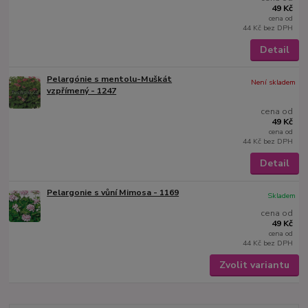
49 Kč
cena od
44 Kč
bez DPH
Detail
Pelargónie s mentolu-Muškát
Není skladem
vzpřímený - 1247
cena od
49 Kč
cena od
44 Kč
bez DPH
Detail
Pelargonie s vůní Mimosa - 1169
Skladem
cena od
49 Kč
cena od
44 Kč
bez DPH
Zvolit variantu