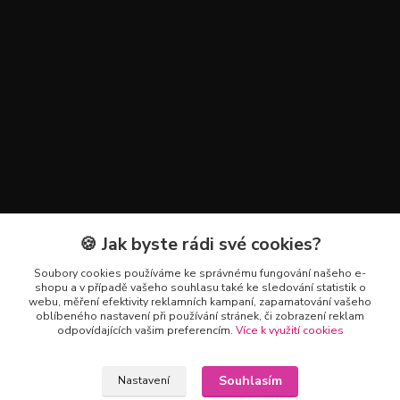
🍪 Jak byste rádi své cookies?
Kontakty
Soubory cookies používáme ke správnému fungování našeho e-
+420 602 223 614
shopu a v případě vašeho souhlasu také ke sledování statistik o
webu, měření efektivity reklamních kampaní, zapamatování vašeho
oblíbeného nastavení při používání stránek, či zobrazení reklam
info@zahradnictvipetro.cz
odpovídajících vašim preferencím.
Více k využití cookies
Souhlasím
Nastavení