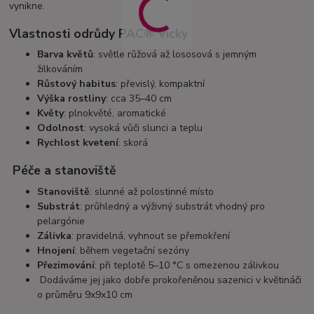
vynikne.
Vlastnosti odrůdy PAC® Vicky
Barva květů
: světle růžová až lososová s jemným
žilkováním
Růstový habitus
: převislý, kompaktní
Výška rostliny
: cca 35–40 cm
Květy
: plnokvěté, aromatické
Odolnost
: vysoká vůči slunci a teplu
Rychlost kvetení
: skorá
Péče a stanoviště
Stanoviště
: slunné až polostinné místo
Substrát
: průhledný a výživný substrát vhodný pro
pelargónie
Zálivka
: pravidelná, vyhnout se přemokření
Hnojení
: během vegetační sezóny
Přezimování
: při teplotě 5–10 °C s omezenou zálivkou
Dodáváme jej jako dobře prokořeněnou sazenici v květináči
o průměru 9x9x10 cm