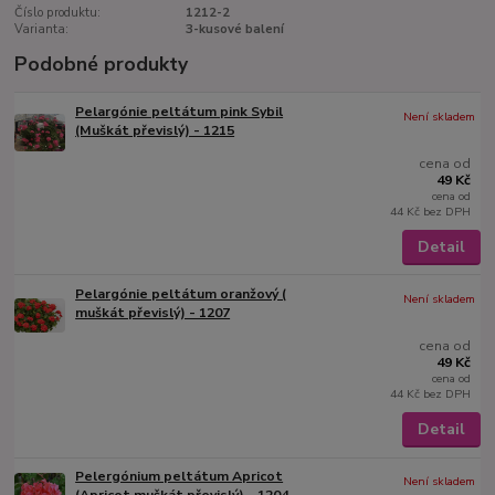
Číslo produktu:
1212-2
Varianta:
3-kusové balení
Podobné produkty
Pelargónie peltátum pink Sybil
Není skladem
(Muškát převislý) - 1215
cena od
49 Kč
cena od
44 Kč
bez DPH
Detail
Pelargónie peltátum oranžový (
Není skladem
muškát převislý) - 1207
cena od
49 Kč
cena od
44 Kč
bez DPH
Detail
Pelergónium peltátum Apricot
Není skladem