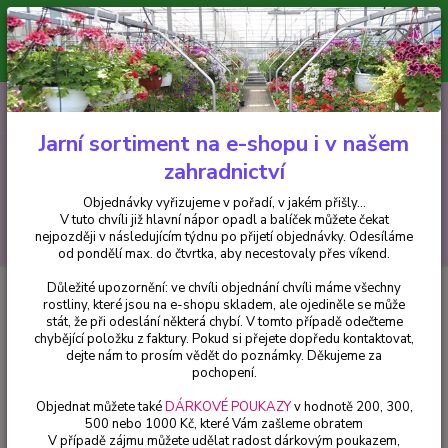
Minimální hodnota pro odeslání z e-shopu je 300 Kč.
V tuto chvíli již hlavní nápor objednávek opadl a balíček můžete čekat
nejpozději v následujícím týdnu po přijetí objednávky. Objednávky
vyřizujeme v pořadí, v jakém přišly...
0
ks
CZK
+420 602 223 614
za
0 Kč
Jarní sortiment na e-shopu i v našem
zahradnictví
Menu
Objednávky vyřizujeme v pořadí, v jakém přišly...
V tuto chvíli již hlavní nápor opadl a balíček můžete čekat
Hledat
nejpozději v následujícím týdnu po přijetí objednávky. Odesíláme
od pondělí max. do čtvrtka, aby necestovaly přes víkend.
Důležité upozornění: ve chvíli objednání chvíli máme všechny
Úvod
Pelargonie
Pelargónie peltátum-Vicky Pacvicky (Vicky Pacvicky
rostliny, které jsou na e-shopu skladem, ale ojediněle se může
muškát převislý Pelargónie) - cena za kus v 3-kusovém balení
stát, že při odeslání některá chybí. V tomto případě odečteme
chybějící položku z faktury. Pokud si přejete dopředu kontaktovat,
Pelargónie peltátum-Vicky
dejte nám to prosím vědět do poznámky. Děkujeme za
Pacvicky (Vicky Pacvicky muškát
pochopení.
převislý Pelargónie) - cena za kus
Objednat můžete také
DÁRKOVÉ POUKAZY
v hodnotě 200, 300,
500 nebo 1000 Kč, které Vám zašleme obratem
v 3-kusovém balení
V případě zájmu můžete udělat radost dárkovým poukazem,