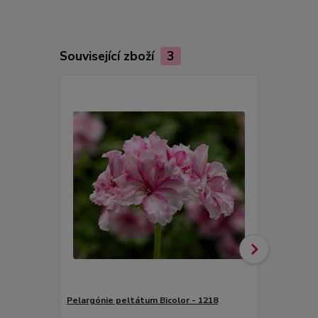
Související zboží
3
Pelargónie peltátum Bicolor - 1218
Pelargónie 
velmi tmavý