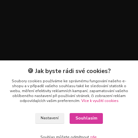
🍪 Jak byste rádi své cookies?
Kontakty
Soubory cookies používáme ke správnému fungování našeho e-
+420 602 223 614
shopu a v případě vašeho souhlasu také ke sledování statistik o
webu, měření efektivity reklamních kampaní, zapamatování vašeho
oblíbeného nastavení při používání stránek, či zobrazení reklam
info@zahradnictvipetro.cz
odpovídajících vašim preferencím.
Více k využití cookies
Souhlasím
Nastavení
Souhlas můžete odmítnout
zde
.