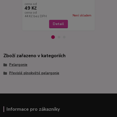
cena od
cena od
49 Kč
49 Kč
cena od
cena od
Není skladem
44 Kč
bez DPH
44 Kč
bez D
Detail
Zboží zařazeno v kategoriích
Pelargonie
Převislé plnokvěté pelargonie
Informace pro zákazníky