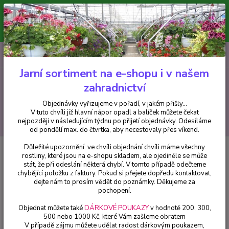
Minimální hodnota pro odeslání z e-shopu je 300 Kč.
V tuto chvíli již hlavní nápor objednávek opadl a balíček můžete čekat
nejpozději v následujícím týdnu po přijetí objednávky. Objednávky
vyřizujeme v pořadí, v jakém přišly...
0
ks
CZK
+420 602 223 614
za
0 Kč
Jarní sortiment na e-shopu i v našem
zahradnictví
Menu
Objednávky vyřizujeme v pořadí, v jakém přišly...
V tuto chvíli již hlavní nápor opadl a balíček můžete čekat
Hledat
nejpozději v následujícím týdnu po přijetí objednávky. Odesíláme
od pondělí max. do čtvrtka, aby necestovaly přes víkend.
Důležité upozornění: ve chvíli objednání chvíli máme všechny
Úvod
Pelargonie
Pelargónie peltátum Rocky - muškát převislý plnokvětý
rostliny, které jsou na e-shopu skladem, ale ojediněle se může
- cena za kus v 3-kusovém balení
stát, že při odeslání některá chybí. V tomto případě odečteme
chybějící položku z faktury. Pokud si přejete dopředu kontaktovat,
Pelargónie peltátum Rocky -
dejte nám to prosím vědět do poznámky. Děkujeme za
muškát převislý plnokvětý - cena
pochopení.
za kus v 3-kusovém balení
Objednat můžete také
DÁRKOVÉ POUKAZY
v hodnotě 200, 300,
500 nebo 1000 Kč, které Vám zašleme obratem
V případě zájmu můžete udělat radost dárkovým poukazem,