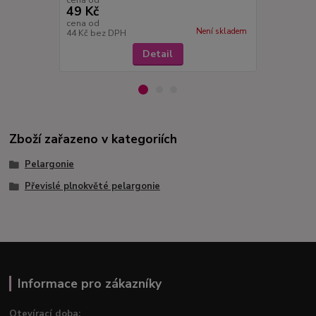
49 Kč
49 Kč
cena od
cena od
Není skladem
44 Kč
bez DPH
44 Kč
bez D
Detail
Zboží zařazeno v kategoriích
Pelargonie
Převislé plnokvěté pelargonie
Informace pro zákazníky
Otevírací doba: