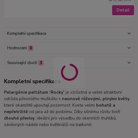
48 Kč
bez DPH
Detail
Kompletní specifikace
Hodnocení
0
Související zboží
3
Kompletní specifikace
Pelargónie peltátum ‘Rocky’
je vzrůstná a velmi atraktivní
odrůda převislého muškátu s
neonově růžovými, plnými květy
,
které okamžitě upoutají pozornost. Kvete velmi
bohatě a
nepřetržitě
od jara až do podzimu. Díky silnému růstu tvoří
dlouhé převisy
, ideální pro výsadbu do okenních truhlíků,
závěsných nádob nebo květináčů na balkoně.