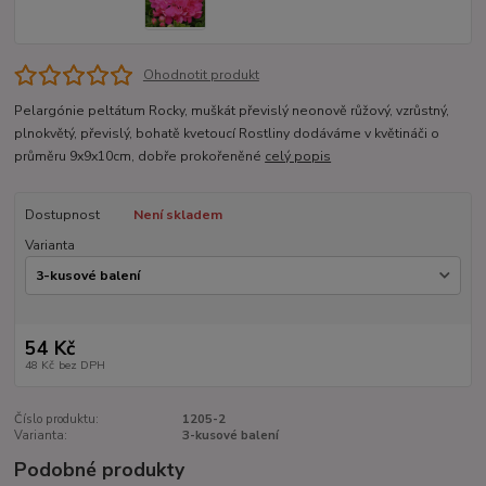
Ohodnotit produkt
Pelargónie peltátum Rocky, muškát převislý neonově růžový, vzrůstný,
plnokvětý, převislý, bohatě kvetoucí Rostliny dodáváme v květináči o
průměru 9x9x10cm, dobře prokořeněné
celý popis
Dostupnost
Není skladem
Varianta
54 Kč
48 Kč
bez DPH
Číslo produktu:
1205-2
Varianta:
3-kusové balení
Podobné produkty