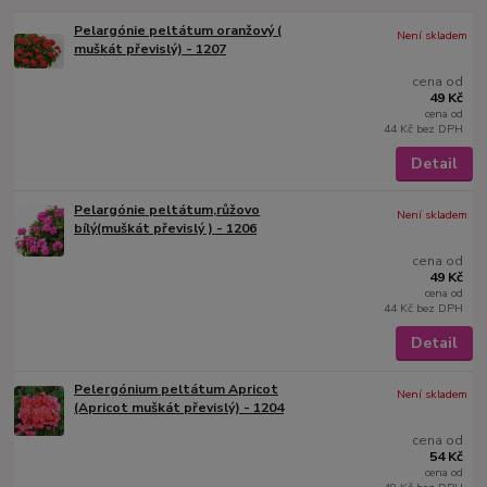
Pelargónie peltátum oranžový (
Není skladem
muškát převislý) - 1207
cena od
49 Kč
cena od
44 Kč
bez DPH
Detail
Pelargónie peltátum,růžovo
Není skladem
bílý(muškát převislý ) - 1206
cena od
49 Kč
cena od
44 Kč
bez DPH
Detail
Pelergónium peltátum Apricot
Není skladem
(Apricot muškát převislý) - 1204
cena od
54 Kč
cena od