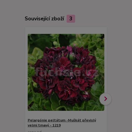
Související zboží
3
Pelargónie peltátum -Muškát převislý
Pelargónie 
velmi tmavý - 1219
cena od
cena od