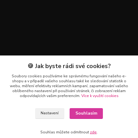
🍪 Jak byste rádi své cookies?
Kontakty
Soubory cookies používáme ke správnému fungování našeho e-
+420 602 223 614
shopu a v případě vašeho souhlasu také ke sledování statistik o
webu, měření efektivity reklamních kampaní, zapamatování vašeho
oblíbeného nastavení při používání stránek, či zobrazení reklam
info@zahradnictvipetro.cz
odpovídajících vašim preferencím.
Více k využití cookies
Souhlasím
Nastavení
Souhlas můžete odmítnout
zde
.
Vytvořeno na
Eshop-rychle.cz