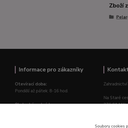
Zboží 
Pelar
Informace pro zákazníky
Kontak
Otevírací doba:
Zahradnictví
Pondělí až pátek: 8-16 hod.
Na Staré ce
Obchodní podmínky
276 01 Měln
Online odstoupení od kupní smlouvy
Soubory cookies 