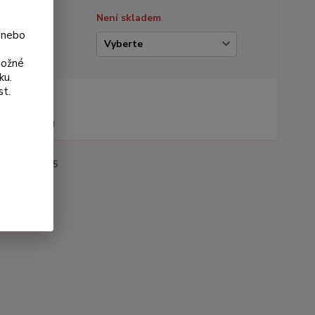
tupnost
Není skladem
 nebo
ianta
možné
ku.
st.
na od
 Kč
44 Kč
bez DPH
roduktu:
1205