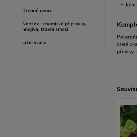
Kompl
Drobné ovoce
Komple
Neotex - chemické přípravky,
hnojiva, travní směsi
Pelargón
Literatura
které oka
převisy
,
Souvise