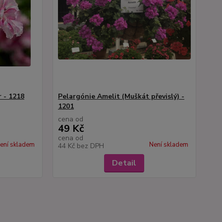
 - 1218
Pelargónie Amelit (Muškát převislý) -
1201
cena od
49 Kč
cena od
ení skladem
Není skladem
44 Kč
bez DPH
Detail