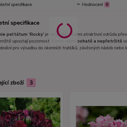
etní specifikace
Hodnocení
0
tní specifikace
ie peltátum ‘Rocky’
je vzrůstná a velmi atraktivní odrůda př
mžitě upoutají pozornost. Kvete velmi
bohatě a nepřetržitě
od
 ideální pro výsadbu do okenních truhlíků, závěsných nádob nebo 
jící zboží
3