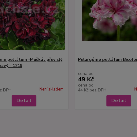
nie peltátum -Muškát převislý
Pelargónie peltátum Bicolor
mavý - 1219
cena od
49 Kč
cena od
Není skladem
N
z DPH
44 Kč
bez DPH
Detail
Detail