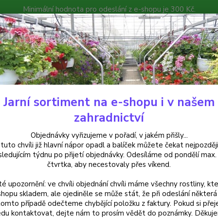
Minimální hodnota pro odeslání z e-shopu je 300 Kč.
íček můžete čekat nejpozději v následujícím týdnu po přijetí objedná
atalog
Poradna
Kontakty
Nevíte
Hledat
+420
Jarní sortiment na e-shopu i v našem
elargonie
Pelargónie peltátum Rocky - muškát převislý plnokvětý - 120
zahradnictví
rgónie peltátum Rocky - muškát 
Objednávky vyřizujeme v pořadí, v jakém přišly...
 tuto chvíli již hlavní nápor opadl a balíček můžete čekat nejpozději
sledujícím týdnu po přijetí objednávky. Odesíláme od pondělí max.
čtvrtka, aby necestovaly přes víkend.
Pelarg
té upozornění: ve chvíli objednání chvíli máme všechny rostliny, kte
vzrůst
shopu skladem, ale ojediněle se může stát, že při odeslání některá 
květin
tomto případě odečteme chybějící položku z faktury. Pokud si přej
du kontaktovat, dejte nám to prosím vědět do poznámky. Děkuj