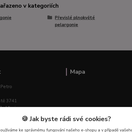
zařazeno v kategoriích
gonie
Převislé plnokvěté
pelargonie
t
Mapa
 Petro
stě 3741
ík–Mlazice
🍪 Jak byste rádi své cookies?
používáme ke správnému fungování našeho e-shopu a v případě vašeho