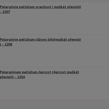
Pelargónie peltátum oranžový ( muškát převislý)
- 1207
Pelargónie peltátum,růžovo bílý(muškát převislý
) - 1206
Pelergónium peltátum Apricot (Apricot muškát
převislý) - 1204