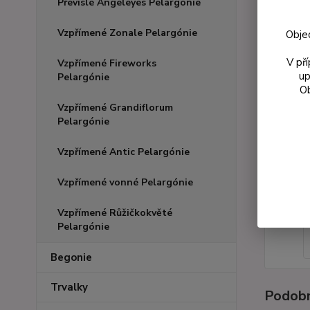
Převislé Angeleyes Pelargónie
Vzpřímené Zonale Pelargónie
Obje
V př
Vzpřímené Fireworks
up
Pelargónie
Ob
Vzpřímené Grandiflorum
Pelargónie
Vzpřímené Antic Pelargónie
Vzpřímené vonné Pelargónie
Vzpřímené Růžičkokvěté
Pelargónie
Begonie
Trvalky
Podobn