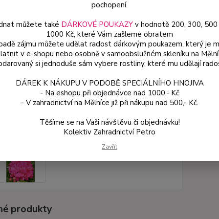
pochopení.
Dos
dnat můžete také
DÁRKOVÉ POUKAZY
v hodnotě 200, 300, 500
Var
1000 Kč, které Vám zašleme obratem
ípadě zájmu můžete udělat radost dárkovým poukazem, který je 
latnit v e-shopu nebo osobně v samoobslužném skleníku na Mělní
darovaný si jednoduše sám vybere rostliny, které mu udělají rado
ce
49
DÁREK K NÁKUPU V PODOBĚ SPECIÁLNÍHO HNOJIVA
od
- Na eshopu při objednávce nad 1000,- Kč
- V zahradnictví na Mělníce již při nákupu nad 500,- Kč.
Číslo p
Těšíme se na Vaši návštěvu či objednávku!
Kolektiv Zahradnictví Petro
Zavřít
é produkty