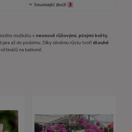
Související zboží
3
evislého muškátu s
neonově růžovými, plnými květy
,
 jara až do podzimu. Díky silnému růstu tvoří
dlouhé
květináčů na balkoně.