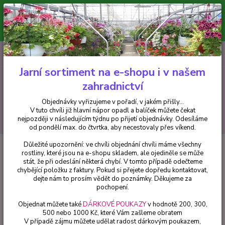
Minimální hodnota pro odeslání z e-shopu je 300 Kč.
V tuto chvíli již hlavní nápor objednávek opadl a balíček můžete čekat
nejpozději v následujícím týdnu po přijetí objednávky. Objednávky
vyřizujeme v pořadí, v jakém přišly...
0
ks
CZK
+420 602 223 614
za
0 Kč
Jarní sortiment na e-shopu i v našem
zahradnictví
Menu
Objednávky vyřizujeme v pořadí, v jakém přišly...
V tuto chvíli již hlavní nápor opadl a balíček můžete čekat
Hledat
nejpozději v následujícím týdnu po přijetí objednávky. Odesíláme
od pondělí max. do čtvrtka, aby necestovaly přes víkend.
Důležité upozornění: ve chvíli objednání chvíli máme všechny
Úvod
Pelargonie
Pelargónie peltátum pink Sybil (Muškát převislý) - cena
rostliny, které jsou na e-shopu skladem, ale ojediněle se může
za kus v 3-kusovém balení
stát, že při odeslání některá chybí. V tomto případě odečteme
chybějící položku z faktury. Pokud si přejete dopředu kontaktovat,
Pelargónie peltátum pink Sybil
dejte nám to prosím vědět do poznámky. Děkujeme za
(Muškát převislý) - cena za kus v
pochopení.
3-kusovém balení
Objednat můžete také
DÁRKOVÉ POUKAZY
v hodnotě 200, 300,
500 nebo 1000 Kč, které Vám zašleme obratem
V případě zájmu můžete udělat radost dárkovým poukazem,