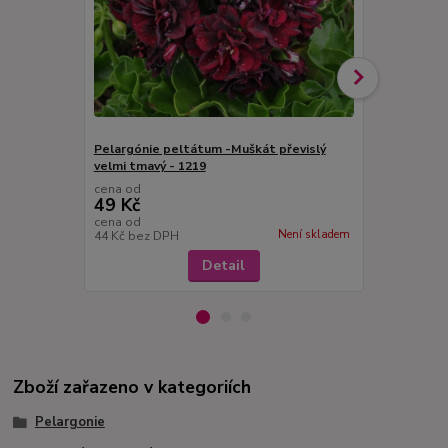
Pelargónie peltátum -Muškát převislý
Pelargónie 
velmi tmavý - 1219
převislý) - 
cena od
cena od
49 Kč
49 Kč
cena od
cena od
Není skladem
44 Kč
bez DPH
44 Kč
bez D
Detail
Zboží zařazeno v kategoriích
Pelargonie