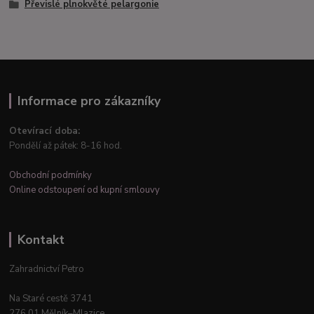
Převislé plnokvěté pelargonie
Informace pro zákazníky
Otevírací doba:
Pondělí až pátek: 8-16 hod.
Obchodní podmínky
Online odstoupení od kupní smlouvy
Kontakt
Zahradnictví Petro
Na Staré cestě 3741
276 01 Mělník–Mlazice