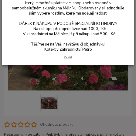
který je možné uplatnit v e-shopu nebo osobně v
samoobslužném skleníku na Mělníku. Obdarovaný si jednoduše
sám vybere rostliny, které mu udělají radost.
DÁREK K NÁKUPU V PODOBĚ SPECIÁLNÍHO HNOJIVA
- Na eshopu při objednávce nad 1000,- Kč
- V zahradnictví na Mělníce již při nákupu nad 500,- Kč.
Těšíme se na Vaši návštěvu či objednávku!
Kolektiv Zahradnictví Petro
Zavřít
Ohodnotit produkt
Pelargonium peltatum ‘Pink Sybil’ je převislý muškát s plnými květy v