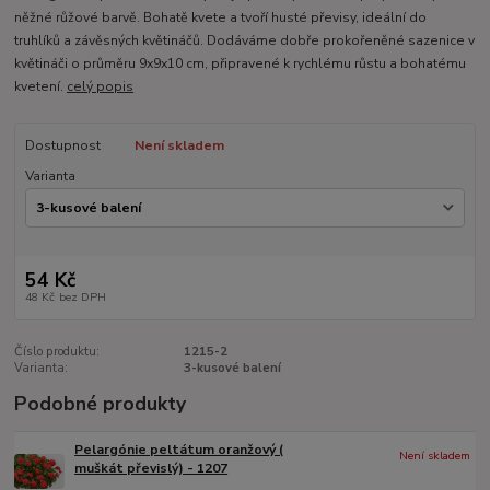
něžné růžové barvě. Bohatě kvete a tvoří husté převisy, ideální do
truhlíků a závěsných květináčů. Dodáváme dobře prokořeněné sazenice v
květináči o průměru 9x9x10 cm, připravené k rychlému růstu a bohatému
kvetení.
celý popis
Dostupnost
Není skladem
Varianta
54 Kč
48 Kč
bez DPH
Číslo produktu:
1215-2
Varianta:
3-kusové balení
Podobné produkty
Pelargónie peltátum oranžový (
Není skladem
muškát převislý) - 1207