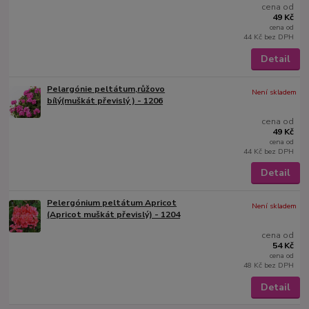
cena od
49 Kč
cena od
44 Kč
bez DPH
Detail
Pelargónie peltátum,růžovo
Není skladem
bílý(muškát převislý ) - 1206
cena od
49 Kč
cena od
44 Kč
bez DPH
Detail
Pelergónium peltátum Apricot
Není skladem
(Apricot muškát převislý) - 1204
cena od
54 Kč
cena od
48 Kč
bez DPH
Detail