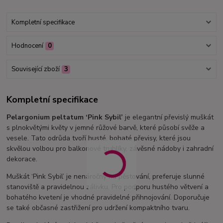
Kompletní specifikace
Hodnocení
0
Související zboží
3
Kompletní specifikace
Pelargonium peltatum ‘Pink Sybil’
je elegantní převislý muškát
s plnokvětými květy v jemné růžové barvě, které působí svěže a
vesele. Tato odrůda tvoří husté, bohaté převisy, které jsou
skvělou volbou pro balkonové truhlíky, závěsné nádoby i zahradní
dekorace.
Muškát ‘Pink Sybil’ je nenáročný na pěstování, preferuje slunné
stanoviště a pravidelnou zálivku. Pro podporu hustého větvení a
bohatého kvetení je vhodné pravidelné přihnojování. Doporučuje
se také občasné zastřižení pro udržení kompaktního tvaru.