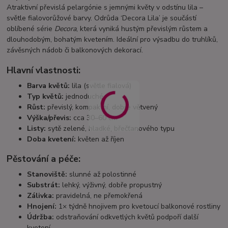
Atraktivní převislá pelargónie s jemnými květy v odstínu lila –
světle fialovorůžové barvy. Odrůda ‘Decora Lila’ je součástí
oblíbené série
Decora
, která vyniká hustým převislým růstem a
dlouhodobým, bohatým kvetením. Ideální pro výsadbu do truhlíků,
závěsných nádob či balkonových dekorací.
Hlavní vlastnosti:
Barva květů:
lila (světle fialová)
Typ květů:
jednoduché
Růst:
převislý, kompaktní, dobře větvený
Výška/převis:
cca 30–60 cm
Listy:
sytě zelené, hladké, břečťanového typu
Doba kvetení:
květen až říjen
Pěstování a péče:
Stanoviště:
slunné až polostinné
Substrát:
lehký, výživný, dobře propustný
Zálivka:
pravidelná, ne přemokřená
Hnojení:
1× týdně hnojivem pro kvetoucí balkonové rostliny
Údržba:
odstraňování odkvetlých květů podpoří další
kvetení