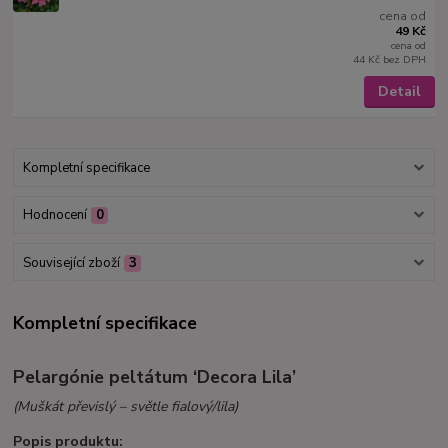
cena od
49 Kč
cena od
44 Kč
bez DPH
Detail
Kompletní specifikace
Hodnocení
0
Související zboží
3
Kompletní specifikace
Pelargónie peltátum ‘Decora Lila’
(Muškát převislý – světle fialový/lila)
Popis produktu: