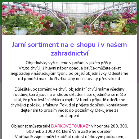
Minimální hodnota pro odeslání z e-shopu je 300 Kč.
V tuto chvíli již hlavní nápor objednávek opadl a balíček můžete čekat
nejpozději v následujícím týdnu po přijetí objednávky. Objednávky
vyřizujeme v pořadí, v jakém přišly...
0
ks
CZK
+420 602 223 614
za
0 Kč
Jarní sortiment na e-shopu i v našem
zahradnictví
Menu
Objednávky vyřizujeme v pořadí, v jakém přišly...
V tuto chvíli již hlavní nápor opadl a balíček můžete čekat
Hledat
nejpozději v následujícím týdnu po přijetí objednávky. Odesíláme
od pondělí max. do čtvrtka, aby necestovaly přes víkend.
Důležité upozornění: ve chvíli objednání chvíli máme všechny
Úvod
Pelargonie
Pelargónie peltátum Decora Lila (muškát převislý
rostliny, které jsou na e-shopu skladem, ale ojediněle se může
Decora Lila) - 1 ks
stát, že při odeslání některá chybí. V tomto případě odečteme
chybějící položku z faktury. Pokud si přejete dopředu kontaktovat,
Pelargónie peltátum Decora Lila
dejte nám to prosím vědět do poznámky. Děkujeme za
(muškát převislý Decora Lila) - 1
pochopení.
ks
Objednat můžete také
DÁRKOVÉ POUKAZY
v hodnotě 200, 300,
500 nebo 1000 Kč, které Vám zašleme obratem
V případě zájmu můžete udělat radost dárkovým poukazem,