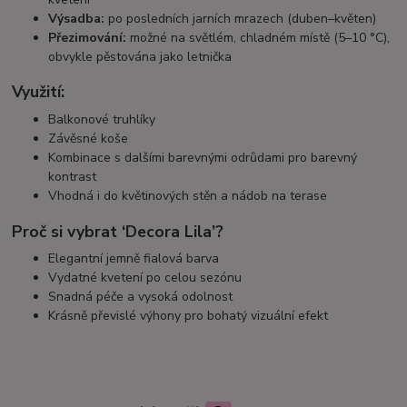
Výsadba:
po posledních jarních mrazech (duben–květen)
Přezimování:
možné na světlém, chladném místě (5–10 °C),
obvykle pěstována jako letnička
Využití:
Balkonové truhlíky
Závěsné koše
Kombinace s dalšími barevnými odrůdami pro barevný
kontrast
Vhodná i do květinových stěn a nádob na terase
Proč si vybrat ‘Decora Lila’?
Elegantní jemně fialová barva
Vydatné kvetení po celou sezónu
Snadná péče a vysoká odolnost
Krásně převislé výhony pro bohatý vizuální efekt