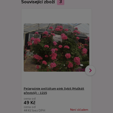
Související zboží
3
Pelargónie peltátum pink Sybil (Muškát
Pelargónie 
převislý) - 1215
převislý) - 
cena od
cena od
49 Kč
49 Kč
cena od
cena od
Není skladem
44 Kč
bez DPH
44 Kč
bez D