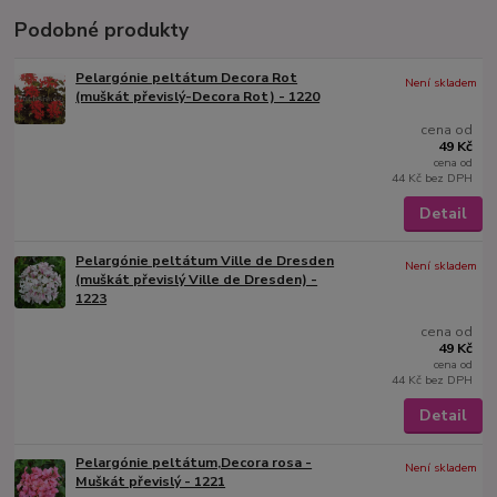
Podobné produkty
Pelargónie peltátum Decora Rot
Není skladem
(muškát převislý-Decora Rot) - 1220
cena od
49 Kč
cena od
44 Kč
bez DPH
Detail
Pelargónie peltátum Ville de Dresden
Není skladem
(muškát převislý Ville de Dresden) -
1223
cena od
49 Kč
cena od
44 Kč
bez DPH
Detail
Pelargónie peltátum,Decora rosa -
Není skladem
Muškát převislý - 1221