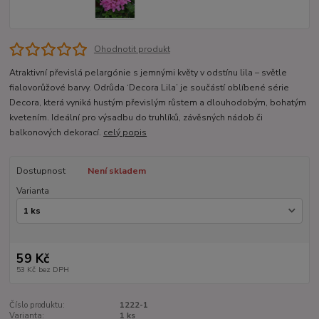
Ohodnotit produkt
Atraktivní převislá pelargónie s jemnými květy v odstínu lila – světle
fialovorůžové barvy. Odrůda ‘Decora Lila’ je součástí oblíbené série
Decora, která vyniká hustým převislým růstem a dlouhodobým, bohatým
kvetením. Ideální pro výsadbu do truhlíků, závěsných nádob či
balkonových dekorací.
celý popis
Dostupnost
Není skladem
Varianta
59 Kč
53 Kč
bez DPH
Číslo produktu:
1222-1
Varianta:
1 ks