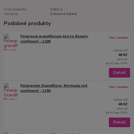
Číslo produktu:
1243-2
Varianta:
3-kusové balení
Podobné produkty
Pelargoni grandiflorum,Aristo Beauty,
Není skladem
vzpřímený - 1286
cena od
49 Kč
cena od
44 Kč
bez DPH
Detail
Pelargonie Grandiflora- Bermuda red,
Není skladem
vzpřímený - 1180
cena od
49 Kč
cena od
44 Kč
bez DPH
Detail