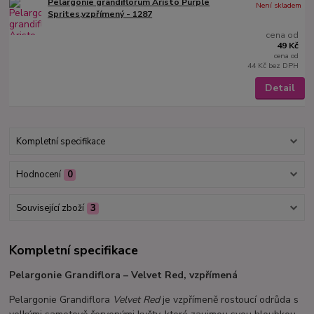
Pelargonie grandiflorum Aristo Purple
Není skladem
Sprites,vzpřímený - 1287
cena od
49 Kč
cena od
44 Kč
bez DPH
Detail
Kompletní specifikace
Hodnocení
0
Související zboží
3
Kompletní specifikace
Pelargonie Grandiflora – Velvet Red, vzpřímená
Pelargonie Grandiflora
Velvet Red
je vzpřímeně rostoucí odrůda s