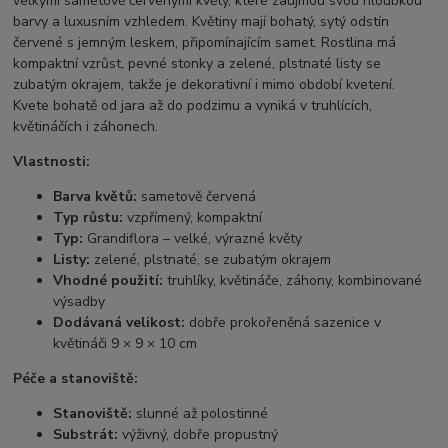
velkými sametově červenými květy, které zaujmou svou hloubkou
barvy a luxusním vzhledem. Květiny mají bohatý, sytý odstín
červené s jemným leskem, připomínajícím samet. Rostlina má
kompaktní vzrůst, pevné stonky a zelené, plstnaté listy se
zubatým okrajem, takže je dekorativní i mimo období kvetení.
Kvete bohatě od jara až do podzimu a vyniká v truhlících,
květináčích i záhonech.
Vlastnosti:
Barva květů:
sametově červená
Typ růstu:
vzpřímený, kompaktní
Typ:
Grandiflora – velké, výrazné květy
Listy:
zelené, plstnaté, se zubatým okrajem
Vhodné použití:
truhlíky, květináče, záhony, kombinované
výsadby
Dodávaná velikost:
dobře prokořeněná sazenice v
květináči 9 × 9 × 10 cm
Péče a stanoviště:
Stanoviště:
slunné až polostinné
Substrát:
výživný, dobře propustný