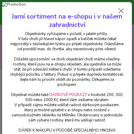
Minimální hodnota pro odeslání z e-shopu je 300 Kč.
V tuto chvíli již hlavní nápor objednávek opadl a balíček můžete čekat
Jarní sortiment na e-shopu i v našem
nejpozději v následujícím týdnu po přijetí objednávky. Objednávky
vyřizujeme v pořadí, v jakém přišly...
zahradnictví
0
ks
CZK
+420 602 223 614
Objednávky vyřizujeme v pořadí, v jakém přišly...
za
0 Kč
V tuto chvíli již hlavní nápor opadl a balíček můžete čekat
nejpozději v následujícím týdnu po přijetí objednávky. Odesíláme
Menu
od pondělí max. do čtvrtka, aby necestovaly přes víkend.
Důležité upozornění: ve chvíli objednání chvíli máme všechny
Hledat
rostliny, které jsou na e-shopu skladem, ale ojediněle se může
stát, že při odeslání některá chybí. V tomto případě odečteme
chybějící položku z faktury. Pokud si přejete dopředu kontaktovat,
Úvod
Pelargonie
Pelargónie grandiflorum- Velvet Red, vzpřímený - cena
dejte nám to prosím vědět do poznámky. Děkujeme za
za kus v 3-kusovém balení
pochopení.
Pelargónie grandiflorum- Velvet
Objednat můžete také
DÁRKOVÉ POUKAZY
v hodnotě 200, 300,
500 nebo 1000 Kč, které Vám zašleme obratem
Red, vzpřímený - cena za kus v 3-
V případě zájmu můžete udělat radost dárkovým poukazem,
kusovém balení
který je možné uplatnit v e-shopu nebo osobně v
samoobslužném skleníku na Mělníku. Obdarovaný si jednoduše
sám vybere rostliny, které mu udělají radost.
DÁREK K NÁKUPU V PODOBĚ SPECIÁLNÍHO HNOJIVA