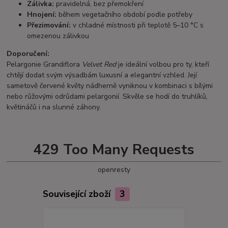
Zálivka:
pravidelná, bez přemokření
Hnojení:
během vegetačního období podle potřeby
Přezimování:
v chladné místnosti při teplotě 5–10 °C s
omezenou zálivkou
Doporučení:
Pelargonie Grandiflora
Velvet Red
je ideální volbou pro ty, kteří
chtějí dodat svým výsadbám luxusní a elegantní vzhled. Její
sametově červené květy nádherně vyniknou v kombinaci s bílými
nebo růžovými odrůdami pelargonií. Skvěle se hodí do truhlíků,
květináčů i na slunné záhony.
429 Too Many Requests
openresty
Související zboží
3