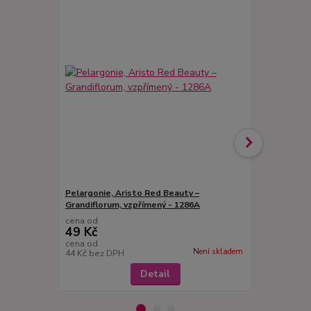
Pelargonie, Aristo Red Beauty –
Pelargonie 
Grandiflorum, vzpřímený - 1286A
fialová - 128
cena od
cena od
49 Kč
49 Kč
cena od
cena od
Není skladem
44 Kč
bez DPH
44 Kč
bez D
Detail