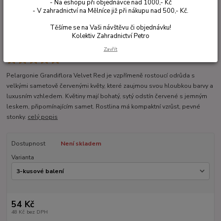
- Na eshopu při objednávce nad 1000,- Kč
- V zahradnictví na Mělníce již při nákupu nad 500,- Kč.
Těšíme se na Vaši návštěvu či objednávku!
Kolektiv Zahradnictví Petro
Zavřít
Ohodnotit produkt
Pelargonie Grandiflora Velvet Red je vzpřímeně rostoucí odrůda s
velkými sametově červenými květy, které zaujmou svou hloubkou barvy a
luxusním vzhledem. Květiny mají bohatý, sytý odstín červené s jemným
leskem, připomínajícím samet. Rostlina má kompaktní vzrůst, pevné
stonky.
celý popis
Dostupnost
Není skladem
Varianta
54 Kč
48 Kč
bez DPH