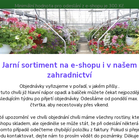
Minimální hodnota pro odeslání z e-shopu je 300 Kč.
íček můžete čekat nejpozději v následujícím týdnu po přijetí objedná
atalog
Poradna
Kontakty
Nevíte
Hledat
+420
Jarní sortiment na e-shopu i v našem
elargonie
Pelargónie grandiflorum- Velvet Red, vzpřímený - 1 ks
zahradnictví
rgónie grandiflorum- Velvet Red
Objednávky vyřizujeme v pořadí, v jakém přišly...
 tuto chvíli již hlavní nápor opadl a balíček můžete čekat nejpozději
sledujícím týdnu po přijetí objednávky. Odesíláme od pondělí max.
čtvrtka, aby necestovaly přes víkend.
Pelarg
té upozornění: ve chvíli objednání chvíli máme všechny rostliny, kte
velkým
shopu skladem, ale ojediněle se může stát, že při odeslání některá 
barvy 
tomto případě odečteme chybějící položku z faktury. Pokud si přej
s jemn
du kontaktovat, dejte nám to prosím vědět do poznámky. Děkuj