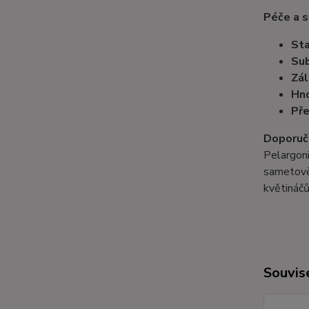
Péče a s
Sta
Sub
Zál
Hno
Pře
Doporuč
Pelargoni
sametově 
květináčů
Souvise