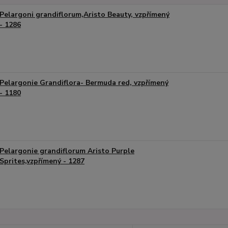
Pelargoni grandiflorum,Aristo Beauty, vzpřímený
- 1286
Pelargonie Grandiflora- Bermuda red, vzpřímený
- 1180
Pelargonie grandiflorum Aristo Purple
Sprites,vzpřímený - 1287