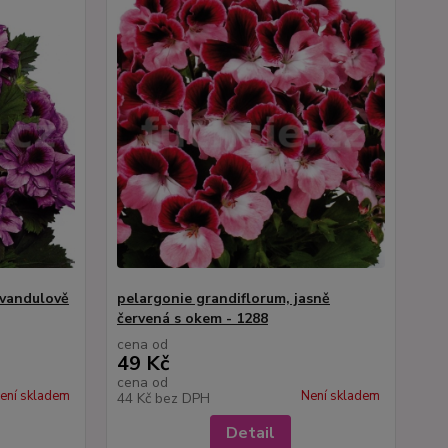
evandulově
pelargonie grandiflorum, jasně
červená s okem - 1288
cena od
49 Kč
cena od
ení skladem
Není skladem
44 Kč
bez DPH
Detail