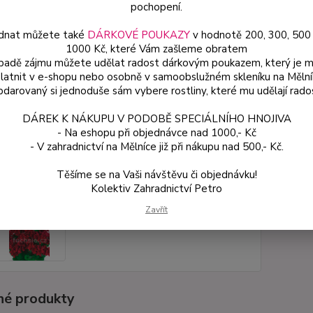
vzrůst
pochopení.
dnat můžete také
DÁRKOVÉ POUKAZY
v hodnotě 200, 300, 500
1000 Kč, které Vám zašleme obratem
Dos
ípadě zájmu můžete udělat radost dárkovým poukazem, který je 
latnit v e-shopu nebo osobně v samoobslužném skleníku na Mělní
Var
darovaný si jednoduše sám vybere rostliny, které mu udělají rado
DÁREK K NÁKUPU V PODOBĚ SPECIÁLNÍHO HNOJIVA
59
- Na eshopu při objednávce nad 1000,- Kč
53 
- V zahradnictví na Mělníce již při nákupu nad 500,- Kč.
Těšíme se na Vaši návštěvu či objednávku!
Číslo p
Kolektiv Zahradnictví Petro
Zavřít
é produkty