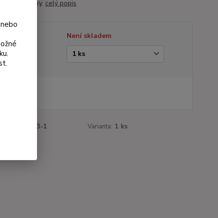
, pevné stonky.
celý popis
 nebo
tupnost
Není skladem
možné
ku.
ianta
st.
 Kč
Kč
bez DPH
roduktu:
1243-1
Varianta:
1 ks