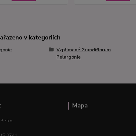
zařazeno v kategoriích
gonie
Vzpřímené Grandiflorum
Pelargónie
t
Mapa
 Petro
stě 3741