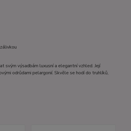
zálivkou
odat svým výsadbám luxusní a elegantní vzhled. Její
ými odrůdami pelargonií. Skvěle se hodí do truhlíků,