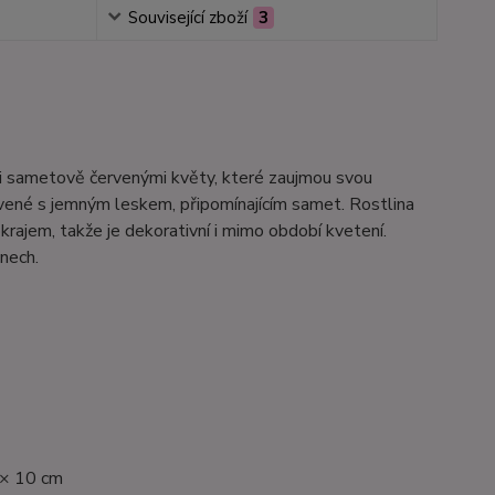
Související zboží
3
i sametově červenými květy, které zaujmou svou
rvené s jemným leskem, připomínajícím samet. Rostlina
rajem, takže je dekorativní i mimo období kvetení.
onech.
 × 10 cm