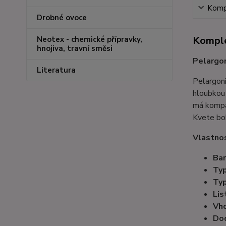
Kompl
Drobné ovoce
Komple
Neotex - chemické přípravky,
hnojiva, travní směsi
Pelargon
Literatura
Pelargoni
hloubkou 
má kompak
Kvete boh
Vlastnos
Bar
Typ
Typ
Lis
Vho
Dod