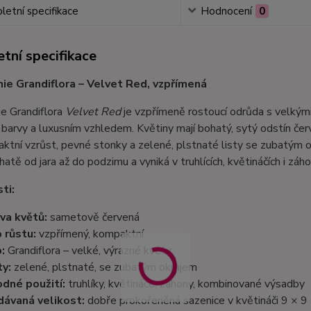
etní specifikace
Hodnocení
0
tní specifikace
ie Grandiflora – Velvet Red, vzpřímená
e Grandiflora
Velvet Red
je vzpřímeně rostoucí odrůda s velkým
barvy a luxusním vzhledem. Květiny mají bohatý, sytý odstín če
tní vzrůst, pevné stonky a zelené, plstnaté listy se zubatým ok
atě od jara až do podzimu a vyniká v truhlících, květináčích i záh
ti:
va květů:
sametově červená
 růstu:
vzpřímený, kompaktní
:
Grandiflora – velké, výrazné květy
ty:
zelené, plstnaté, se zubatým okrajem
dné použití:
truhlíky, květináče, záhony, kombinované výsadby
ávaná velikost:
dobře prokořeněná sazenice v květináči 9 × 9