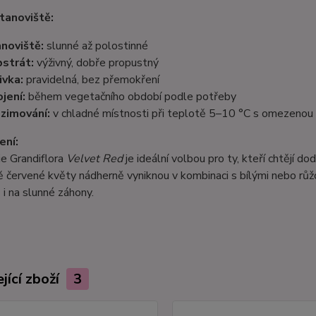
tanoviště:
noviště:
slunné až polostinné
strát:
výživný, dobře propustný
ivka:
pravidelná, bez přemokření
jení:
během vegetačního období podle potřeby
zimování:
v chladné místnosti při teplotě 5–10 °C s omezenou 
ení:
e Grandiflora
Velvet Red
je ideální volbou pro ty, kteří chtějí d
červené květy nádherně vyniknou v kombinaci s bílými nebo růžov
 i na slunné záhony.
jící zboží
3