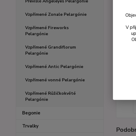
Převislé Angeleyes Pelargónie
Vzpřímené Zonale Pelargónie
Obje
V př
Vzpřímené Fireworks
up
Pelargónie
Ob
Vzpřímené Grandiflorum
Pelargónie
Vzpřímené Antic Pelargónie
Vzpřímené vonné Pelargónie
Vzpřímené Růžičkokvěté
Pelargónie
Begonie
Trvalky
Podobn