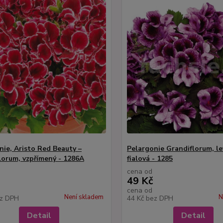
nie, Aristo Red Beauty –
Pelargonie Grandiflorum, l
lorum, vzpřímený - 1286A
fialová - 1285
cena od
49 Kč
cena od
Není skladem
N
z DPH
44 Kč
bez DPH
Detail
Detail