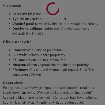
Vlastnosti:
Barva květů:
jasně červená
Typ růstu:
vzpřímený, silně rostoucí
Vhodné použití:
velké květináče, terasy, balkóny, záhony
Dodávaná velikost:
dobře prokořeněná sazenice v
květináči 9 × 9 × 10 cm
Péče a stanoviště:
Stanoviště:
slunné až polostinné
Substrát:
výživný, dobře propustný
Zálivka:
pravidelná, bez přemokření
Hnojení:
během vegetačního období podle potřeby
Přezimování:
v chladné místnosti při teplotě 5–10 °C s
omezenou zálivkou
Doporučení:
Pelargonie
Antic Scarlet
je impozantní a dekorativní rostlina s
jasně červenými květy. Díky své velikosti a dlouhému období
kvetení je ideální pro velké květináče, terasy, balkóny a záhony,
kde vynikne její výrazný vzpřímený růst a odolnost vůči