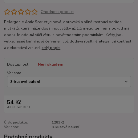
Ohodnotit produkt
Pelargonie Antic Scarlet je nová, obrovská a silně rostoucí odrůda
muškátů, která může dosáhnout výšky až 1,5 metru, zejména pokud má
oporu. Je odolná vůči větru a povětrnostním podmínkám. Květy jsou
velké, jasně karmínově červené , což dodává rostlině elegantní kontrast
a dekorativní vzhled.
celý popis
Dostupnost
Není skladem
Varianta
54 Kč
48 Kč
bez DPH
Číslo produktu:
1283-2
Varianta:
3-kusové balení
Podobné produkty