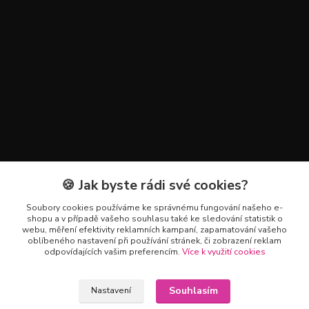
🍪 Jak byste rádi své cookies?
Kontakty
Soubory cookies používáme ke správnému fungování našeho e-
+420 602 223 614
shopu a v případě vašeho souhlasu také ke sledování statistik o
webu, měření efektivity reklamních kampaní, zapamatování vašeho
oblíbeného nastavení při používání stránek, či zobrazení reklam
info@zahradnictvipetro.cz
odpovídajících vašim preferencím.
Více k využití cookies
Souhlasím
Nastavení