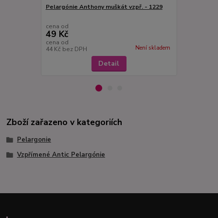
Pelargónie Anthony muškát vzpř. - 1229
Flower Fair
Pelargónie 
cena od
cena od
49 Kč
49 Kč
cena od
cena od
Není skladem
44 Kč
bez DPH
44 Kč
bez D
Detail
Zboží zařazeno v kategoriích
Pelargonie
Vzpřímené Antic Pelargónie