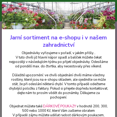
Minimální hodnota pro odeslání z e-shopu je 300 Kč.
V tuto chvíli již hlavní nápor objednávek opadl a balíček můžete čekat
nejpozději v následujícím týdnu po přijetí objednávky. Objednávky
vyřizujeme v pořadí, v jakém přišly...
0
ks
CZK
+420 602 223 614
za
0 Kč
Jarní sortiment na e-shopu i v našem
zahradnictví
Menu
Objednávky vyřizujeme v pořadí, v jakém přišly...
V tuto chvíli již hlavní nápor opadl a balíček můžete čekat
Hledat
nejpozději v následujícím týdnu po přijetí objednávky. Odesíláme
od pondělí max. do čtvrtka, aby necestovaly přes víkend.
Důležité upozornění: ve chvíli objednání chvíli máme všechny
Úvod
Pelargonie
Pelargónie Antic Scarlet - cena za kus v 3-kusovém
rostliny, které jsou na e-shopu skladem, ale ojediněle se může
balení
stát, že při odeslání některá chybí. V tomto případě odečteme
chybějící položku z faktury. Pokud si přejete dopředu kontaktovat,
Pelargónie Antic Scarlet - cena za
dejte nám to prosím vědět do poznámky. Děkujeme za
kus v 3-kusovém balení
pochopení.
Objednat můžete také
DÁRKOVÉ POUKAZY
v hodnotě 200, 300,
500 nebo 1000 Kč, které Vám zašleme obratem
V případě zájmu můžete udělat radost dárkovým poukazem,