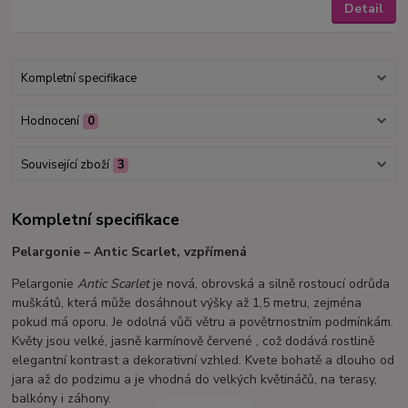
Detail
Kompletní specifikace
Hodnocení
0
Související zboží
3
Kompletní specifikace
Pelargonie – Antic Scarlet, vzpřímená
Pelargonie
Antic Scarlet
je nová, obrovská a silně rostoucí odrůda
muškátů, která může dosáhnout výšky až 1,5 metru, zejména
pokud má oporu. Je odolná vůči větru a povětrnostním podmínkám.
Květy jsou velké, jasně karmínově červené , což dodává rostlině
elegantní kontrast a dekorativní vzhled. Kvete bohatě a dlouho od
jara až do podzimu a je vhodná do velkých květináčů, na terasy,
balkóny i záhony.