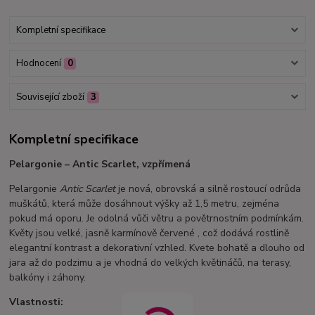
Kompletní specifikace
Hodnocení
0
Související zboží
3
Kompletní specifikace
Pelargonie – Antic Scarlet, vzpřímená
Pelargonie
Antic Scarlet
je nová, obrovská a silně rostoucí odrůda
muškátů, která může dosáhnout výšky až 1,5 metru, zejména
pokud má oporu. Je odolná vůči větru a povětrnostním podmínkám.
Květy jsou velké, jasně karmínově červené , což dodává rostlině
elegantní kontrast a dekorativní vzhled. Kvete bohatě a dlouho od
jara až do podzimu a je vhodná do velkých květináčů, na terasy,
balkóny i záhony.
Vlastnosti: