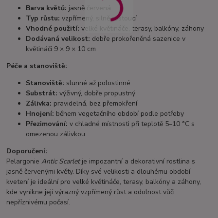
Barva květů:
jasně červená
Typ růstu:
vzpřímený, silně rostoucí
Vhodné použití:
velké květináče, terasy, balkóny, záhony
Dodávaná velikost:
dobře prokořeněná sazenice v
květináči 9 × 9 × 10 cm
Péče a stanoviště:
Stanoviště:
slunné až polostinné
Substrát:
výživný, dobře propustný
Zálivka:
pravidelná, bez přemokření
Hnojení:
během vegetačního období podle potřeby
Přezimování:
v chladné místnosti při teplotě 5–10 °C s
omezenou zálivkou
Doporučení:
Pelargonie
Antic Scarlet
je impozantní a dekorativní rostlina s
jasně červenými květy. Díky své velikosti a dlouhému období
kvetení je ideální pro velké květináče, terasy, balkóny a záhony,
kde vynikne její výrazný vzpřímený růst a odolnost vůči
nepříznivému počasí.