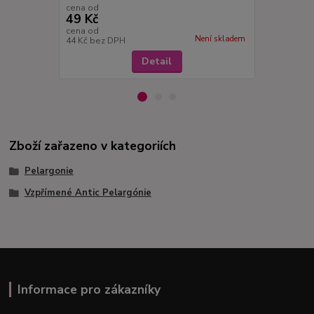
cena od
cena od
49 Kč
49 Kč
cena od
cena od
Není skladem
44 Kč
bez DPH
44 Kč
bez D
Detail
Zboží zařazeno v kategoriích
Pelargonie
Vzpřímené Antic Pelargónie
Informace pro zákazníky