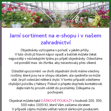
Minimální hodnota pro odeslání z e-shopu je 300 Kč.
V tuto chvíli již hlavní nápor objednávek opadl a balíček můžete čekat
nejpozději v následujícím týdnu po přijetí objednávky. Objednávky
vyřizujeme v pořadí, v jakém přišly...
0
ks
CZK
+420 602 223 614
za
0 Kč
Jarní sortiment na e-shopu i v našem
zahradnictví
Menu
Objednávky vyřizujeme v pořadí, v jakém přišly...
V tuto chvíli již hlavní nápor opadl a balíček můžete čekat
Hledat
nejpozději v následujícím týdnu po přijetí objednávky. Odesíláme
od pondělí max. do čtvrtka, aby necestovaly přes víkend.
Důležité upozornění: ve chvíli objednání chvíli máme všechny
Úvod
Pelargonie
Pelargónie Antic Scarlet - 1283
rostliny, které jsou na e-shopu skladem, ale ojediněle se může
stát, že při odeslání některá chybí. V tomto případě odečteme
Pelargónie Antic Scarlet - 1283
chybějící položku z faktury. Pokud si přejete dopředu kontaktovat,
dejte nám to prosím vědět do poznámky. Děkujeme za
pochopení.
Objednat můžete také
DÁRKOVÉ POUKAZY
v hodnotě 200, 300,
500 nebo 1000 Kč, které Vám zašleme obratem
V případě zájmu můžete udělat radost dárkovým poukazem,