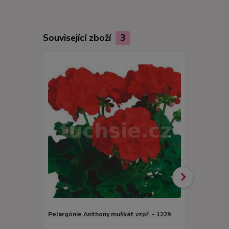
Související zboží
3
Pelargónie Anthony muškát vzpř. - 1229
Flower Fair
Pelargónie 