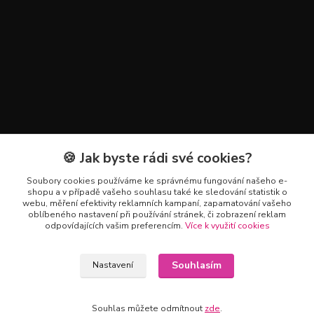
🍪 Jak byste rádi své cookies?
Kontakty
Soubory cookies používáme ke správnému fungování našeho e-
+420 602 223 614
shopu a v případě vašeho souhlasu také ke sledování statistik o
webu, měření efektivity reklamních kampaní, zapamatování vašeho
oblíbeného nastavení při používání stránek, či zobrazení reklam
info@zahradnictvipetro.cz
odpovídajících vašim preferencím.
Více k využití cookies
Souhlasím
Nastavení
Souhlas můžete odmítnout
zde
.