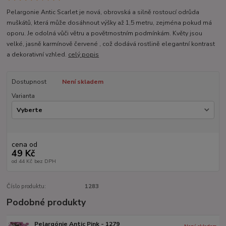
Pelargonie Antic Scarlet je nová, obrovská a silně rostoucí odrůda
muškátů, která může dosáhnout výšky až 1,5 metru, zejména pokud má
oporu. Je odolná vůči větru a povětrnostním podmínkám. Květy jsou
velké, jasně karmínově červené , což dodává rostlině elegantní kontrast
a dekorativní vzhled.
celý popis
Dostupnost
Není skladem
Varianta
cena od
49 Kč
od
44 Kč
bez DPH
Číslo produktu:
1283
Podobné produkty
Pelargónie Antic Pink - 1279