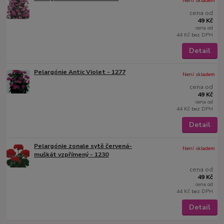
Není skladem
cena od
49 Kč
cena od
44 Kč
bez DPH
Detail
Pelargónie Antic Violet - 1277
Není skladem
cena od
49 Kč
cena od
44 Kč
bez DPH
Detail
Pelargónie zonale sytě červená-
Není skladem
muškát vzpřímený - 1230
cena od
49 Kč
cena od
44 Kč
bez DPH
Detail