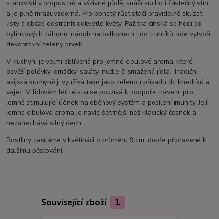
stanovišti v propustné a výživné půdě, snáší sucho i částečný stín
a je plně mrazuvzdorná. Pro bohatý růst stačí pravidelně sklízet
listy a občas odstranit odkvetlé květy. Pažitka čínská se hodí do
bylinkových záhonů, nádob na balkonech i do truhlíků, kde vytvoří
dekorativní zelený prvek.
V kuchyni je velmi oblíbená pro jemné cibulové aroma, které
osvěží polévky, omáčky, saláty, nudle či smažená jídla. Tradiční
asijská kuchyně ji využívá také jako zelenou přísadu do knedlíků a
vajec. V lidovém léčitelství se používá k podpoře trávení, pro
jemně stimulující účinek na oběhový systém a posílení imunity. Její
jemné cibulové aroma je navíc šetrnější než klasický česnek a
nezanechává silný dech.
Rostliny zasíláme v květináči o průměru 9 cm, dobře připravené k
dalšímu pěstování.
Související zboží
1