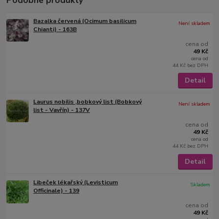
Bazalka červená (Ocimum basilicum
Není skladem
Chianti) - 163B
cena od
49 Kč
cena od
44 Kč
bez DPH
Detail
Laurus nobilis ,bobkový list (Bobkový
Není skladem
list - Vavřín) - 137V
cena od
49 Kč
cena od
44 Kč
bez DPH
Detail
Libeček lékařský (Levisticum
Skladem
Officinale) - 139
cena od
49 Kč