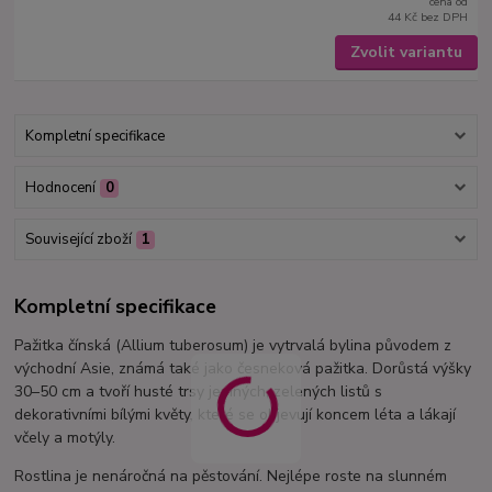
cena od
44 Kč
bez DPH
Zvolit variantu
Kompletní specifikace
Hodnocení
0
Související zboží
1
Kompletní specifikace
Pažitka čínská (Allium tuberosum) je vytrvalá bylina původem z
východní Asie, známá také jako česneková pažitka. Dorůstá výšky
30–50 cm a tvoří husté trsy jemných, zelených listů s
dekorativními bílými květy, které se objevují koncem léta a lákají
včely a motýly.
Rostlina je nenáročná na pěstování. Nejlépe roste na slunném