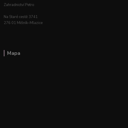
Zahradnictví Petro
Na Staré cestě 3741
276 01 Mělník–Mlazice
Mapa