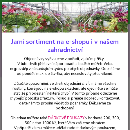
Minimální hodnota pro odeslání z e-shopu je 300 Kč.
V tuto chvíli již hlavní nápor objednávek opadl a balíček můžete čekat
nejpozději v následujícím týdnu po přijetí objednávky. Objednávky
vyřizujeme v pořadí, v jakém přišly...
0
ks
CZK
+420 602 223 614
za
0 Kč
Jarní sortiment na e-shopu i v našem
zahradnictví
Menu
Objednávky vyřizujeme v pořadí, v jakém přišly...
V tuto chvíli již hlavní nápor opadl a balíček můžete čekat
Hledat
nejpozději v následujícím týdnu po přijetí objednávky. Odesíláme
od pondělí max. do čtvrtka, aby necestovaly přes víkend.
Důležité upozornění: ve chvíli objednání chvíli máme všechny
Úvod
Bylinky a léčivky
Pažitka čínská (Allium tuberosum) - 1 ks
rostliny, které jsou na e-shopu skladem, ale ojediněle se může
stát, že při odeslání některá chybí. V tomto případě odečteme
Pažitka čínská (Allium
chybějící položku z faktury. Pokud si přejete dopředu kontaktovat,
tuberosum) - 1 ks
dejte nám to prosím vědět do poznámky. Děkujeme za
pochopení.
Objednat můžete také
DÁRKOVÉ POUKAZY
v hodnotě 200, 300,
500 nebo 1000 Kč, které Vám zašleme obratem
V případě zájmu můžete udělat radost dárkovým poukazem,