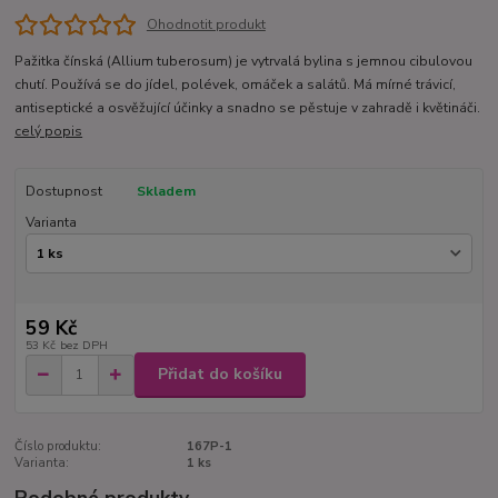
Ohodnotit produkt
Pažitka čínská (Allium tuberosum) je vytrvalá bylina s jemnou cibulovou
chutí. Používá se do jídel, polévek, omáček a salátů. Má mírné trávicí,
antiseptické a osvěžující účinky a snadno se pěstuje v zahradě i květináči.
celý popis
Dostupnost
Skladem
Varianta
59 Kč
53 Kč
bez DPH
Přidat do košíku
Číslo produktu:
167P-1
Varianta:
1 ks
Podobné produkty