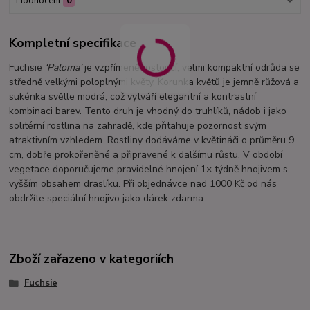
Hodnocení
0
Kompletní specifikace
Fuchsie
‘Paloma’
je vzpřímeně rostoucí, velmi kompaktní odrůda se
středně velkými poloplnými květy. Korunka květů je jemně růžová a
sukénka světle modrá, což vytváří elegantní a kontrastní
kombinaci barev. Tento druh je vhodný do truhlíků, nádob i jako
solitérní rostlina na zahradě, kde přitahuje pozornost svým
atraktivním vzhledem. Rostliny dodáváme v květináči o průměru 9
cm, dobře prokořeněné a připravené k dalšímu růstu. V období
vegetace doporučujeme pravidelné hnojení 1× týdně hnojivem s
vyšším obsahem draslíku. Při objednávce nad 1000 Kč od nás
obdržíte speciální hnojivo jako dárek zdarma.
Zboží zařazeno v kategoriích
Fuchsie