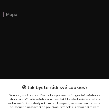
Mapa
🍪 Jak byste rádi své cookies?
Kontakty
Soubory cookies používáme ke správnému fungování našeho e-
+420 602 223 614
shopu a v případě vašeho souhlasu také ke sledování statistik o
webu, měření efektivity reklamních kampaní, zapamatování vašeho
oblíbeného nastavení při používání stránek, či zobrazení reklam
info@zahradnictvipetro.cz