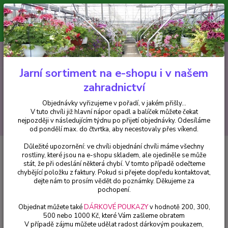
Minimální hodnota pro odeslání z e-shopu je 300 Kč.
V tuto chvíli již hlavní nápor objednávek opadl a balíček můžete čekat
nejpozději v následujícím týdnu po přijetí objednávky. Objednávky
vyřizujeme v pořadí, v jakém přišly...
0
ks
CZK
+420 602 223 614
za
0 Kč
Jarní sortiment na e-shopu i v našem
zahradnictví
Menu
Objednávky vyřizujeme v pořadí, v jakém přišly...
V tuto chvíli již hlavní nápor opadl a balíček můžete čekat
Hledat
nejpozději v následujícím týdnu po přijetí objednávky. Odesíláme
od pondělí max. do čtvrtka, aby necestovaly přes víkend.
Důležité upozornění: ve chvíli objednání chvíli máme všechny
Úvod
Fuchsie
Paloma Fuchsie - 1 ks
rostliny, které jsou na e-shopu skladem, ale ojediněle se může
stát, že při odeslání některá chybí. V tomto případě odečteme
Paloma Fuchsie - 1 ks
chybějící položku z faktury. Pokud si přejete dopředu kontaktovat,
dejte nám to prosím vědět do poznámky. Děkujeme za
pochopení.
Objednat můžete také
DÁRKOVÉ POUKAZY
v hodnotě 200, 300,
500 nebo 1000 Kč, které Vám zašleme obratem
V případě zájmu můžete udělat radost dárkovým poukazem,