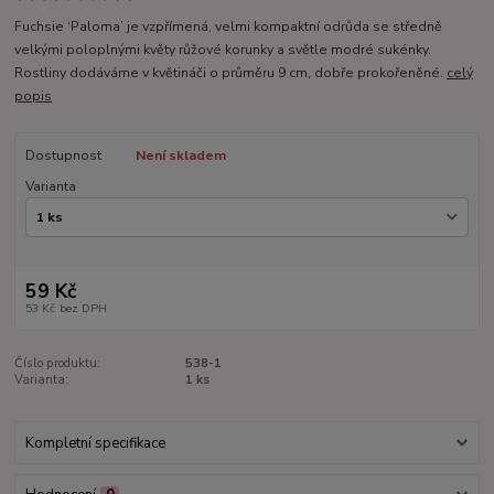
Fuchsie ‘Paloma’ je vzpřímená, velmi kompaktní odrůda se středně
velkými poloplnými květy růžové korunky a světle modré sukénky.
Rostliny dodáváme v květináči o průměru 9 cm, dobře prokořeněné.
celý
popis
Dostupnost
Není skladem
Varianta
59 Kč
53 Kč
bez DPH
Číslo produktu:
538-1
Varianta:
1 ks
Kompletní specifikace