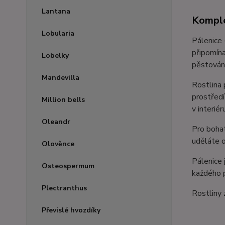
Lantana
Komple
Lobularia
Pálenice 
připomína
Lobelky
pěstování
Mandevilla
Rostlina 
prostředí
Million bells
v interié
Oleandr
Pro bohat
uděláte 
Olověnce
Pálenice 
Osteospermum
každého 
Plectranthus
Rostliny 
Převislé hvozdíky