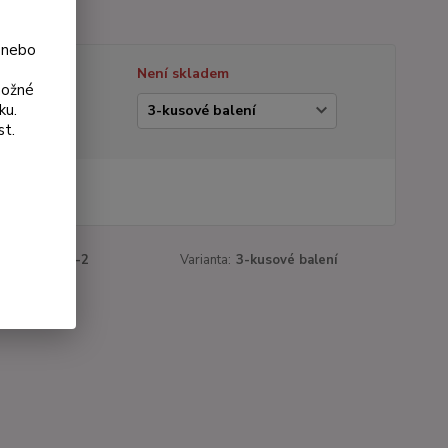
 nebo
tupnost
Není skladem
možné
ku.
ianta
st.
 Kč
Kč
bez DPH
roduktu:
172-2
Varianta:
3-kusové balení