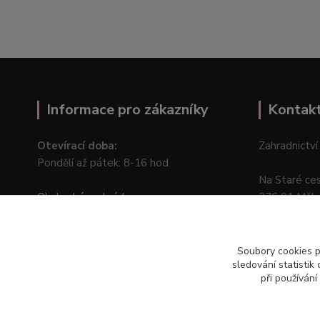
Informace pro zákazníky
Kontak
Otevírací doba:
Zahradnictví
Pondělí až pátek: 8-16 hod.
Na Staré ce
Obchodní podmínky
276 01 Měln
Online odstoupení od kupní smlouvy
Soubory cookies 
sledování statisti
při používání