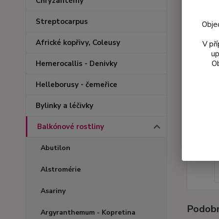
Chryzantémy
Streptocarpus
Obje
Africké kopřivy, Coleusy
V př
up
Ob
Hemerocallis - Denivky
Helleborusy - čemeřice
Bylinky a léčivky
Balkónové rostliny
Abutilon
Alstromérie
Asariny
Podobn
Argyranthemum - Kopretina