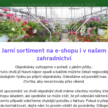
Minimální hodnota pro odeslání z e-shopu je 300 Kč.
íček můžete čekat nejpozději v následujícím týdnu po přijetí objedná
atalog
Poradna
Kontakty
Nevíte
Hledat
+420
Jarní sortiment na e-shopu i v našem
alkónové rostliny
Pálenice (Acalypha Hispida) - cena za kus v 3-kusov
zahradnictví
nice (Acalypha Hispida) - cena 
Objednávky vyřizujeme v pořadí, v jakém přišly...
 tuto chvíli již hlavní nápor opadl a balíček můžete čekat nejpozději
sledujícím týdnu po přijetí objednávky. Odesíláme od pondělí max.
čtvrtka, aby necestovaly přes víkend.
Acalyph
té upozornění: ve chvíli objednání chvíli máme všechny rostliny, kte
nápadn
shopu skladem, ale ojediněle se může stát, že při odeslání některá 
vytváří
tomto případě odečteme chybějící položku z faktury. Pokud si přej
se pěs
du kontaktovat, dejte nám to prosím vědět do poznámky. Děkuj