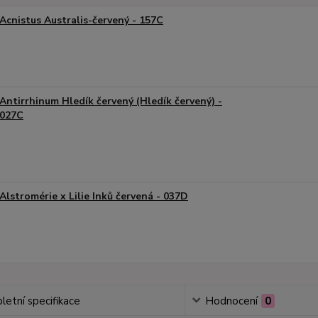
Acnistus Australis-červený - 157C
Antirrhinum Hledík červený (Hledík červený) -
027C
Alstromérie x Lilie Inků červená - 037D
etní specifikace
Hodnocení
0