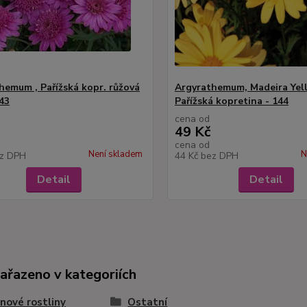
hemum , Pařížská kopr. růžová
Argyrathemum, Madeira Yel
143
Pařížská kopretina - 144
cena od
49 Kč
cena od
Není skladem
N
z DPH
44 Kč
bez DPH
Detail
Detail
zařazeno v kategoriích
nové rostliny
Ostatní