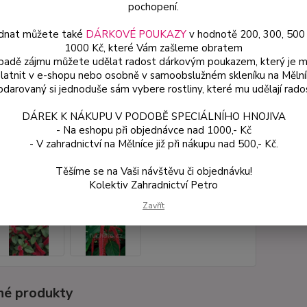
popis
pochopení.
dnat můžete také
DÁRKOVÉ POUKAZY
v hodnotě 200, 300, 500
1000 Kč, které Vám zašleme obratem
Dos
ípadě zájmu můžete udělat radost dárkovým poukazem, který je 
latnit v e-shopu nebo osobně v samoobslužném skleníku na Mělní
Var
darovaný si jednoduše sám vybere rostliny, které mu udělají rado
DÁREK K NÁKUPU V PODOBĚ SPECIÁLNÍHO HNOJIVA
54
- Na eshopu při objednávce nad 1000,- Kč
48 
- V zahradnictví na Mělníce již při nákupu nad 500,- Kč.
Těšíme se na Vaši návštěvu či objednávku!
Číslo p
Kolektiv Zahradnictví Petro
Zavřít
é produkty