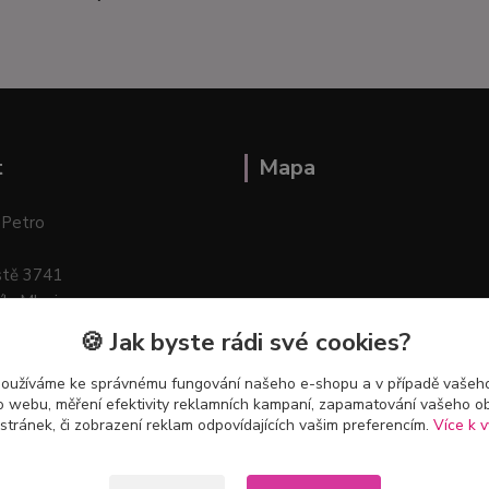
t
Mapa
 Petro
stě 3741
ík–Mlazice
🍪 Jak byste rádi své cookies?
používáme ke správnému fungování našeho e-shopu a v případě vašeho
k o webu, měření efektivity reklamních kampaní, zapamatování vašeho o
 stránek, či zobrazení reklam odpovídajících vašim preferencím.
Více k v