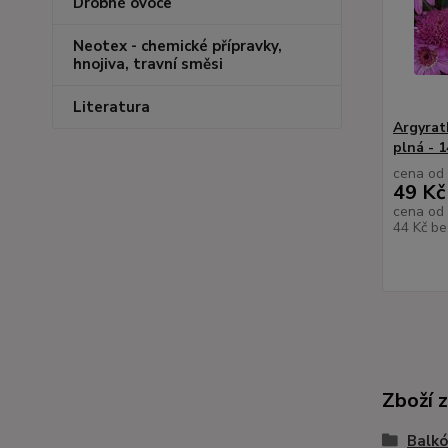
Drobné ovoce
Neotex - chemické přípravky,
hnojiva, travní směsi
Literatura
Argyrat
plná - 
cena od
49 Kč
cena od
44 Kč
be
Zboží 
Balkó