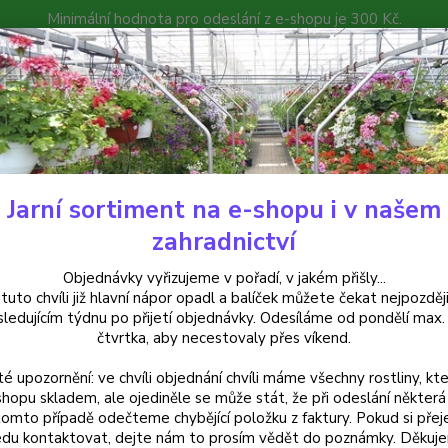
Minimální hodnota pro odeslání z e-shopu je 300 Kč.
íček můžete čekat nejpozději v následujícím týdnu po přijetí objedná
atalog
Poradna
Kontakty
Nevíte
Hledat
+420
Jarní sortiment na e-shopu i v našem
aeonia, Pivoňka
Paeonia 'Monsieur Jules Elie'- Pivoňka 3163čínská
zahradnictví
nia 'Monsieur Jules Elie'- Pivoň
Objednávky vyřizujeme v pořadí, v jakém přišly...
 tuto chvíli již hlavní nápor opadl a balíček můžete čekat nejpozději
sledujícím týdnu po přijetí objednávky. Odesíláme od pondělí max.
čtvrtka, aby necestovaly přes víkend.
Paeoni
té upozornění: ve chvíli objednání chvíli máme všechny rostliny, kte
velkým
shopu skladem, ale ojediněle se může stát, že při odeslání některá 
květnu
tomto případě odečteme chybějící položku z faktury. Pokud si přej
Nenáro
du kontaktovat, dejte nám to prosím vědět do poznámky. Děkuj