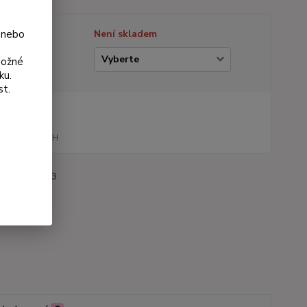
 nebo
tupnost
Není skladem
ianta
možné
ku.
st.
na od
0 Kč
161 Kč
bez DPH
roduktu:
3163