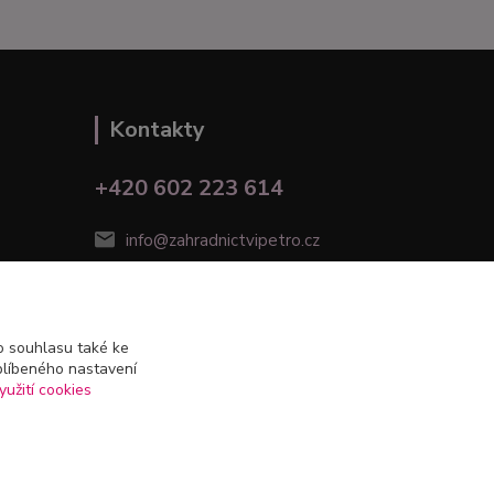
Kontakty
+420 602 223 614
info@zahradnictvipetro.cz
 souhlasu také ke
blíbeného nastavení
yužití cookies