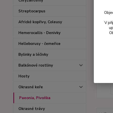
Chryzantémy
Streptocarpus
Obje
Africké kopřivy, Coleusy
V př
up
Ob
Hemerocallis - Denivky
Helleborusy - čemeřice
Bylinky a léčivky
Balkónové rostliny
Hosty
Okrasné keře
Paeonia, Pivoňka
Okrasné trávy