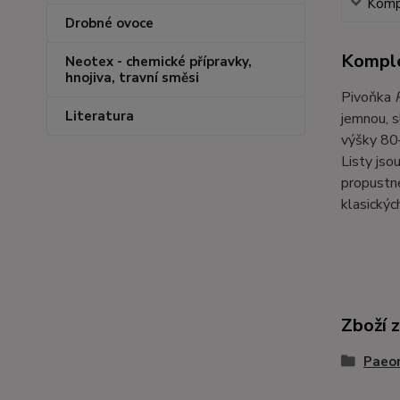
Kompl
Drobné ovoce
Komple
Neotex - chemické přípravky,
hnojiva, travní směsi
Pivoňka
Literatura
jemnou, s
výšky 80–
Listy jso
propustné
klasickýc
Zboží 
Paeon