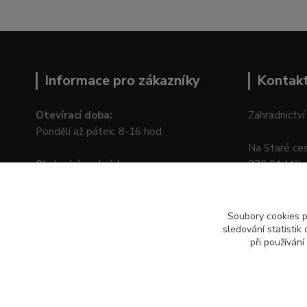
Informace pro zákazníky
Kontak
Otevírací doba:
Zahradnictví
Pondělí až pátek: 8-16 hod.
Na Staré ce
Obchodní podmínky
276 01 Měln
Online odstoupení od kupní smlouvy
Soubory cookies 
sledování statisti
při používání