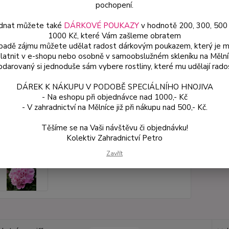
pochopení.
dnat můžete také
DÁRKOVÉ POUKAZY
v hodnotě 200, 300, 500
Dos
1000 Kč, které Vám zašleme obratem
Var
ípadě zájmu můžete udělat radost dárkovým poukazem, který je 
latnit v e-shopu nebo osobně v samoobslužném skleníku na Mělní
darovaný si jednoduše sám vybere rostliny, které mu udělají rado
ce
DÁREK K NÁKUPU V PODOBĚ SPECIÁLNÍHO HNOJIVA
18
- Na eshopu při objednávce nad 1000,- Kč
od
- V zahradnictví na Mělníce již při nákupu nad 500,- Kč.
Těšíme se na Vaši návštěvu či objednávku!
Číslo p
Kolektiv Zahradnictví Petro
Zavřít