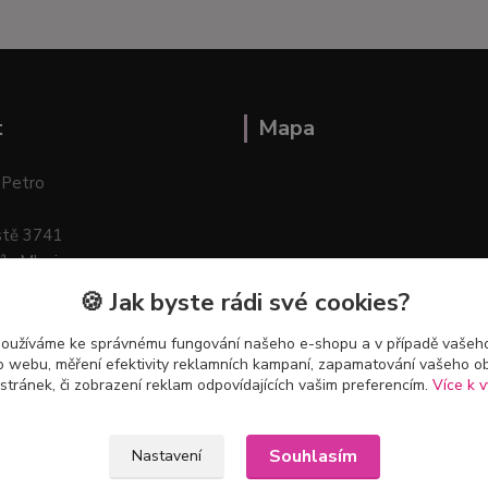
t
Mapa
 Petro
stě 3741
ík–Mlazice
🍪 Jak byste rádi své cookies?
používáme ke správnému fungování našeho e-shopu a v případě vašeho
k o webu, měření efektivity reklamních kampaní, zapamatování vašeho o
 stránek, či zobrazení reklam odpovídajících vašim preferencím.
Více k v
Souhlasím
Nastavení