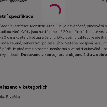
etní specifikace
tní specifikace
Paeonia lactiflora
‘Monsieur Jules Elie’ je osvědčená, plnokvětá 
ladkou vůní. Květy jsou hustě plné, až 20 cm široké, bohatě vrs
90 cm a kvete v květnu a červnu. Díky svému vzhledu je ideální p
u sytě zelené, dekorativní po celé léto. Nejlépe prospívá na slun
 půdě. Je plně mrazuvzdorná, nenáročná a velmi dlouhověká – na s
h výsadbách.
Dodáváme v kontejneru o objemu 2 litry, dobř
zařazeno v kategoriích
ia, Pivoňka