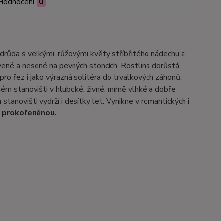
Hodnocení
0
odrůda s velkými, růžovými květy stříbřitého nádechu a
tvené a nesené na pevných stoncích. Rostlina dorůstá
ro řez i jako výrazná solitéra do trvalkových záhonů.
ném stanovišti v hluboké, živné, mírně vlhké a dobře
tanovišti vydrží i desítky let. Vynikne v romantických i
e prokořeněnou.