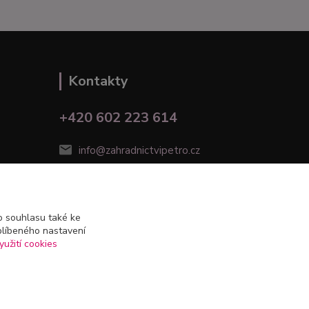
Kontakty
+420 602 223 614
info@zahradnictvipetro.cz
 souhlasu také ke
blíbeného nastavení
yužití cookies