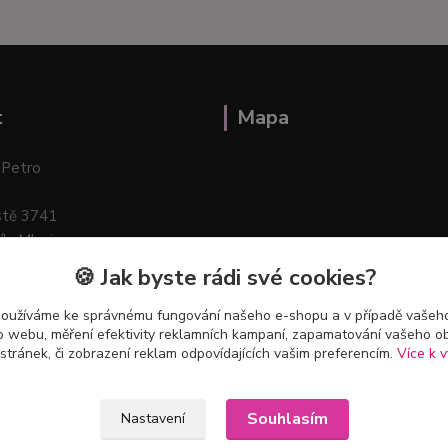
t
Mapa
 Petro
stě 3741
ík–Mlazice
🍪 Jak byste rádi své cookies?
používáme ke správnému fungování našeho e-shopu a v případě vašeho
k o webu, měření efektivity reklamních kampaní, zapamatování vašeho o
 stránek, či zobrazení reklam odpovídajících vašim preferencím.
Více k v
Souhlasím
Nastavení