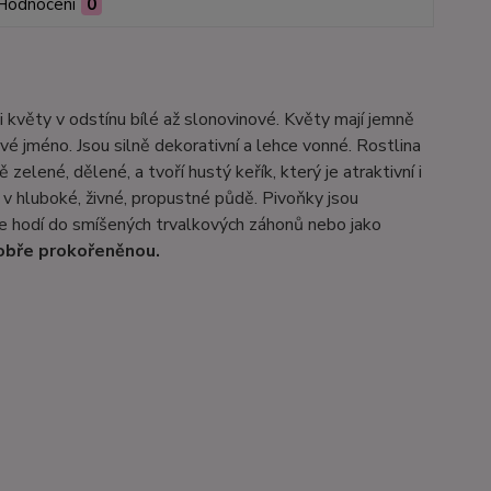
Hodnocení
0
i květy v odstínu bílé až slonovinové. Květy mají jemně
své jméno. Jsou silně dekorativní a lehce vonné. Rostlina
elené, dělené, a tvoří hustý keřík, který je atraktivní i
 v hluboké, živné, propustné půdě. Pivoňky jsou
se hodí do smíšených trvalkových záhonů nebo jako
dobře prokořeněnou.