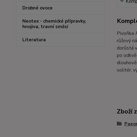
Kompl
Drobné ovoce
Komple
Neotex - chemické přípravky,
hnojiva, travní směsi
Pivoňka
Literatura
růžový ná
dorůstá v
po odkvět
dlouhověk
solitér, v
Zboží 
Paeon