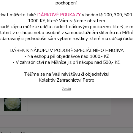
pochopení.
dnat můžete také
DÁRKOVÉ POUKAZY
v hodnotě 200, 300, 500
Dos
1000 Kč, které Vám zašleme obratem
Var
ípadě zájmu můžete udělat radost dárkovým poukazem, který je 
latnit v e-shopu nebo osobně v samoobslužném skleníku na Mělní
darovaný si jednoduše sám vybere rostliny, které mu udělají rado
18
DÁREK K NÁKUPU V PODOBĚ SPECIÁLNÍHO HNOJIVA
161
- Na eshopu při objednávce nad 1000,- Kč
- V zahradnictví na Mělníce již při nákupu nad 500,- Kč.
Číslo p
Těšíme se na Vaši návštěvu či objednávku!
Kolektiv Zahradnictví Petro
Zavřít