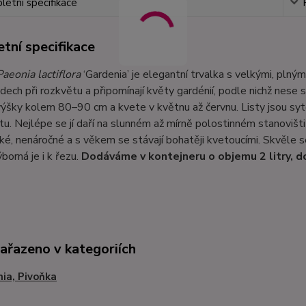
etní specifikace
tní specifikace
Paeonia lactiflora
‘Gardenia’ je elegantní trvalka s velkými, plným
dech při rozkvětu a připomínají květy gardénií, podle nichž nese 
ýšky kolem 80–90 cm a kvete v květnu až červnu. Listy jsou sytě z
u. Nejlépe se jí daří na slunném až mírně polostinném stanovišti
é, nenáročné a s věkem se stávají bohatěji kvetoucími. Skvěle 
ýborná je i k řezu.
Dodáváme v kontejneru o objemu 2 litry, 
zařazeno v kategoriích
ia, Pivoňka