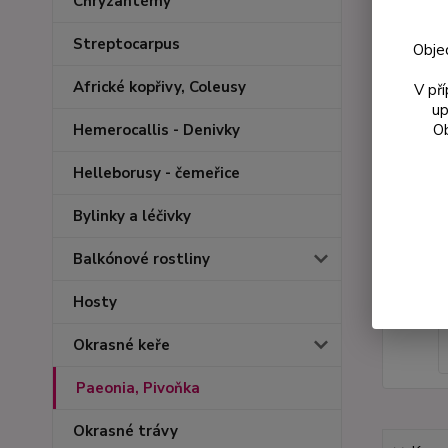
Chryzantémy
Streptocarpus
Obje
Africké kopřivy, Coleusy
V př
up
Ob
Hemerocallis - Denivky
Helleborusy - čemeřice
Bylinky a léčivky
Balkónové rostliny
Hosty
Okrasné keře
Paeonia, Pivoňka
Okrasné trávy