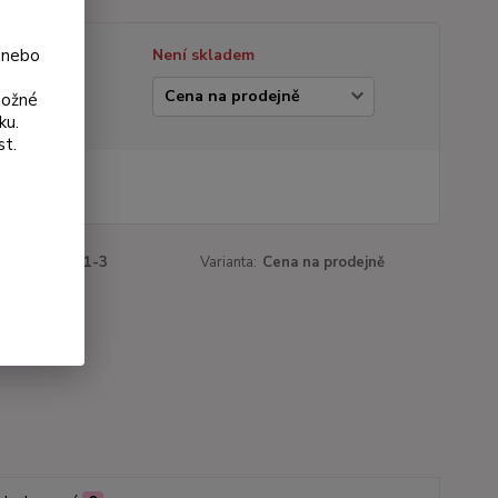
 nebo
tupnost
Není skladem
ianta
možné
ku.
st.
0 Kč
 Kč
bez DPH
roduktu:
3161-3
Varianta:
Cena na prodejně