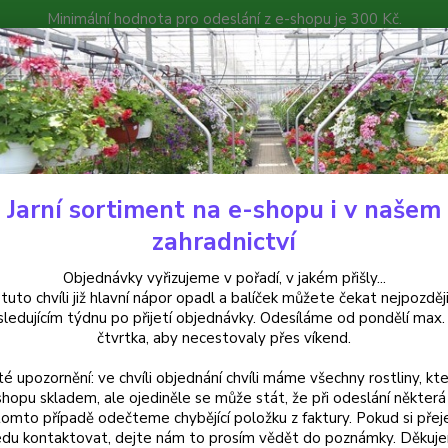
Minimální hodnota pro odeslání z e-shopu je 300 Kč.
íček můžete čekat nejpozději v následujícím týdnu po přijetí objedná
atalog
Poradna
Kontakty
Nevíte
Hledat
+420
Jarní sortiment na e-shopu i v našem
aeonia, Pivoňka
Paeonia 'Gardenia'- Pivoňka bílá - cena na prodejně
zahradnictví
nia 'Gardenia'- Pivoňka bílá - c
Objednávky vyřizujeme v pořadí, v jakém přišly...
 tuto chvíli již hlavní nápor opadl a balíček můžete čekat nejpozději
sledujícím týdnu po přijetí objednávky. Odesíláme od pondělí max.
čtvrtka, aby necestovaly přes víkend.
Paeoni
té upozornění: ve chvíli objednání chvíli máme všechny rostliny, kte
květy 
shopu skladem, ale ojediněle se může stát, že při odeslání některá 
kolem 
tomto případě odečteme chybějící položku z faktury. Pokud si přej
trvalk
du kontaktovat, dejte nám to prosím vědět do poznámky. Děkuj