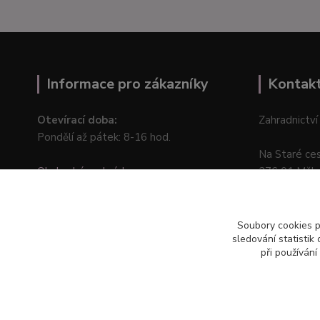
Informace pro zákazníky
Kontak
Otevírací doba:
Zahradnictví
Pondělí až pátek: 8-16 hod.
Na Staré ce
Obchodní podmínky
276 01 Měln
Online odstoupení od kupní smlouvy
Soubory cookies 
sledování statisti
při používání