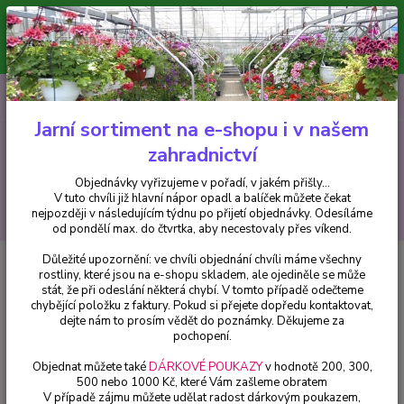
Minimální hodnota pro odeslání z e-shopu je 300 Kč.
V tuto chvíli již hlavní nápor objednávek opadl a balíček můžete čekat
nejpozději v následujícím týdnu po přijetí objednávky. Objednávky
vyřizujeme v pořadí, v jakém přišly...
0
ks
CZK
+420 602 223 614
za
0 Kč
Jarní sortiment na e-shopu i v našem
zahradnictví
Menu
Objednávky vyřizujeme v pořadí, v jakém přišly...
V tuto chvíli již hlavní nápor opadl a balíček můžete čekat
Hledat
nejpozději v následujícím týdnu po přijetí objednávky. Odesíláme
od pondělí max. do čtvrtka, aby necestovaly přes víkend.
Důležité upozornění: ve chvíli objednání chvíli máme všechny
Úvod
Drobné ovoce
Ostružina černá, Oregon Thornless - cena za kus v 3-
rostliny, které jsou na e-shopu skladem, ale ojediněle se může
kusovém balení
stát, že při odeslání některá chybí. V tomto případě odečteme
chybějící položku z faktury. Pokud si přejete dopředu kontaktovat,
Ostružina černá, Oregon
dejte nám to prosím vědět do poznámky. Děkujeme za
Thornless - cena za kus v 3-
pochopení.
kusovém balení
Objednat můžete také
DÁRKOVÉ POUKAZY
v hodnotě 200, 300,
500 nebo 1000 Kč, které Vám zašleme obratem
V případě zájmu můžete udělat radost dárkovým poukazem,