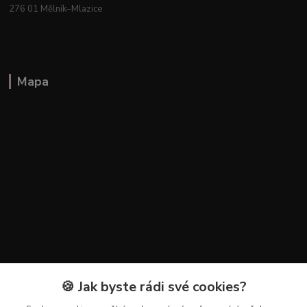
276 01 Mělník–Mlazice
Mapa
🍪 Jak byste rádi své cookies?
Kontakty