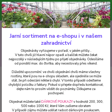
Minimální hodnota pro odeslání z e-shopu je 300 Kč.
V tuto chvíli již hlavní nápor objednávek opadl a balíček můžete čekat
nejpozději v následujícím týdnu po přijetí objednávky. Objednávky
vyřizujeme v pořadí, v jakém přišly...
0
ks
CZK
+420 602 223 614
za
0 Kč
Jarní sortiment na e-shopu i v našem
zahradnictví
Menu
Objednávky vyřizujeme v pořadí, v jakém přišly...
V tuto chvíli již hlavní nápor opadl a balíček můžete čekat
Hledat
nejpozději v následujícím týdnu po přijetí objednávky. Odesíláme
od pondělí max. do čtvrtka, aby necestovaly přes víkend.
Důležité upozornění: ve chvíli objednání chvíli máme všechny
Úvod
Bylinky a léčivky
Ostropestřec mariánský - cena za kus v 3-
rostliny, které jsou na e-shopu skladem, ale ojediněle se může
kusovém balení
stát, že při odeslání některá chybí. V tomto případě odečteme
chybějící položku z faktury. Pokud si přejete dopředu kontaktovat,
Ostropestřec mariánský - cena za
dejte nám to prosím vědět do poznámky. Děkujeme za
kus v 3-kusovém balení
pochopení.
Objednat můžete také
DÁRKOVÉ POUKAZY
v hodnotě 200, 300,
500 nebo 1000 Kč, které Vám zašleme obratem
V případě zájmu můžete udělat radost dárkovým poukazem,