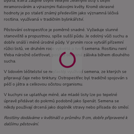
bylina, která zaujme svými velkými zelenými listy s bílým
mramorováním a výraznými fialovými květy. Kromě okrasné
hodnoty je po staletí známý především jako významná léčivá
rostlina, využívaná v tradičním bylinkářství.
Pěstování ostropestřce je poměrně snadné. Vyžaduje slunné
stanoviště a propustnou, spíše sušší půdu. Je odolný vůči suchu a
dobře snáší i méně úrodné půdy. V prvním roce vytváří přízemní
růžici listů, ve druhém roce vykvétá a tvoří semena. Rostlinu není
třeba náročně ošetřovat, postačí občasná zálivka během dlouhého
sucha.
V lidovém léčitelství se nejčastěji využívají semena, ze kterých se
připravují čaje nebo tinktury. Ostropestřec byl tradičně spojován s
péčí o játra a celkovou očistou organismu.
V kuchyni se uplatňuje méně, ale mladé listy lze po tepelné
úpravě přidávat do pokrmů podobně jako špenát. Semena se
někdy používají drcená jako doplněk stravy nebo přísada do směsí.
Rostliny dodáváme v květináči o průměru 9 cm, dobře připravené k
dalšímu pěstování.