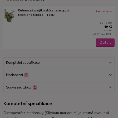
Kubánské mojito -Hesperozygis
Není skladem
Midnight Mojito - 138D
cena od
49 Kč
cena od
44 Kč
bez DPH
Detail
Kompletní specifikace
Hodnocení
0
Související zboží
1
Kompletní specifikace
Ostropestřec mariánský (Silybum marianum) je statná dvouletá