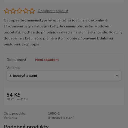
Ohodnotit produkt
Ostropestřec mariánský je výrazná léčivá rostlina s dekorativně
žilkovanými listy a fialovými květy. Je ceněný především v lidovém
léčitelství. Hodí se do přírodních zahrad a na slunná stanoviště. Rostliny
dodáváme v květináči o průměru 9 cm, dobře připravené k dalšímu
pěstování.
celý popis
Dostupnost
Není skladem
Varianta
54 Kč
48 Kč
bez DPH
Číslo produktu:
105C-2
Varianta:
3-kusové balení
Podobné produkty