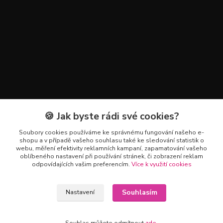
🍪 Jak byste rádi své cookies?
Kontakty
Soubory cookies používáme ke správnému fungování našeho e-
+420 602 223 614
shopu a v případě vašeho souhlasu také ke sledování statistik o
webu, měření efektivity reklamních kampaní, zapamatování vašeho
oblíbeného nastavení při používání stránek, či zobrazení reklam
info@zahradnictvipetro.cz
odpovídajících vašim preferencím.
Více k využití cookies
Souhlasím
Nastavení