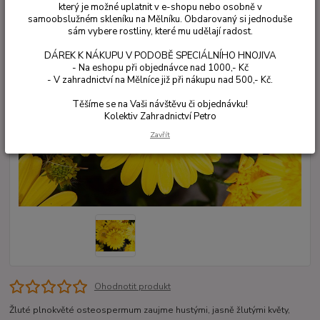
který je možné uplatnit v e-shopu nebo osobně v
samoobslužném skleníku na Mělníku. Obdarovaný si jednoduše
sám vybere rostliny, které mu udělají radost.
DÁREK K NÁKUPU V PODOBĚ SPECIÁLNÍHO HNOJIVA
- Na eshopu při objednávce nad 1000,- Kč
- V zahradnictví na Mělníce již při nákupu nad 500,- Kč.
Těšíme se na Vaši návštěvu či objednávku!
Kolektiv Zahradnictví Petro
Zavřít
Ohodnotit produkt
Žluté plnokvěté osteospermum zaujme hustými, jasně žlutými květy,