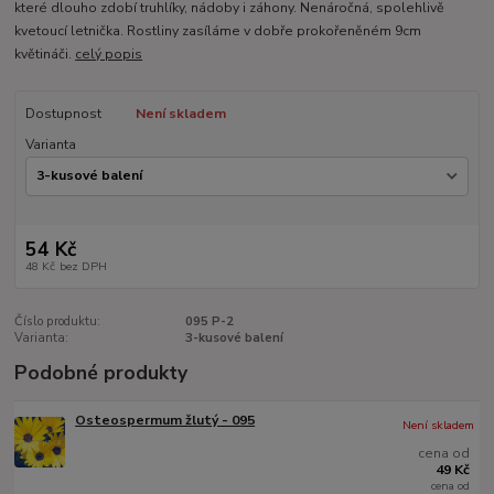
které dlouho zdobí truhlíky, nádoby i záhony. Nenáročná, spolehlivě
kvetoucí letnička. Rostliny zasíláme v dobře prokořeněném 9cm
květináči.
celý popis
Dostupnost
Není skladem
Varianta
54 Kč
48 Kč
bez DPH
Číslo produktu:
095 P-2
Varianta:
3-kusové balení
Podobné produkty
Osteospermum žlutý - 095
Není skladem
cena od
49 Kč
cena od