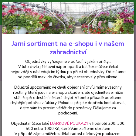
Minimální hodnota pro odeslání z e-shopu je 300 Kč.
V tuto chvíli již hlavní nápor objednávek opadl a balíček můžete čekat
nejpozději v následujícím týdnu po přijetí objednávky. Objednávky
vyřizujeme v pořadí, v jakém přišly...
0
ks
CZK
+420 602 223 614
za
0 Kč
Jarní sortiment na e-shopu i v našem
zahradnictví
Menu
Objednávky vyřizujeme v pořadí, v jakém přišly...
V tuto chvíli již hlavní nápor opadl a balíček můžete čekat
Hledat
nejpozději v následujícím týdnu po přijetí objednávky. Odesíláme
od pondělí max. do čtvrtka, aby necestovaly přes víkend.
Důležité upozornění: ve chvíli objednání chvíli máme všechny
Úvod
Balkónové rostliny
Osteospermum žluté plné - cena za kus v 3-
rostliny, které jsou na e-shopu skladem, ale ojediněle se může
kusovém balení
stát, že při odeslání některá chybí. V tomto případě odečteme
chybějící položku z faktury. Pokud si přejete dopředu kontaktovat,
Osteospermum žluté plné - cena
dejte nám to prosím vědět do poznámky. Děkujeme za
za kus v 3-kusovém balení
pochopení.
Objednat můžete také
DÁRKOVÉ POUKAZY
v hodnotě 200, 300,
500 nebo 1000 Kč, které Vám zašleme obratem
V případě zájmu můžete udělat radost dárkovým poukazem,