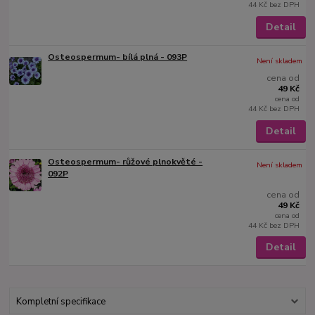
44 Kč
bez DPH
Detail
Osteospermum- bílá plná - 093P
Není skladem
cena od
49 Kč
cena od
44 Kč
bez DPH
Detail
Osteospermum- růžové plnokvěté -
Není skladem
092P
cena od
49 Kč
cena od
44 Kč
bez DPH
Detail
Kompletní specifikace