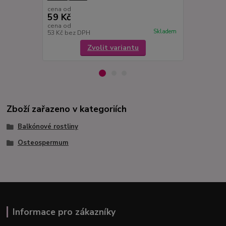
cena od
cena od
59 Kč
59 Kč
cena od
cena od
Skladem
53 Kč
bez DPH
53 Kč
bez D
Zvolit variantu
Zboží zařazeno v kategoriích
Balkónové rostliny
Osteospermum
Informace pro zákazníky