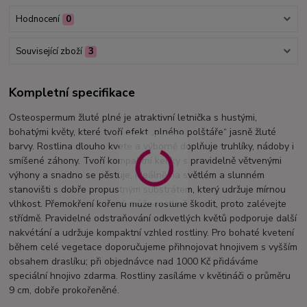
Hodnocení
0
Související zboží
3
Kompletní specifikace
Osteospermum žluté plné je atraktivní letnička s hustými,
bohatými květy, které tvoří efekt „plného polštáře“ jasně žluté
barvy. Rostlina dlouho kvete a výborně doplňuje truhlíky, nádoby i
smíšené záhony. Tvoří kompaktní keříky s pravidelně větvenými
výhony a snadno se pěstuje, ideálně na světlém a slunném
stanovišti s dobře propustným substrátem, který udržuje mírnou
vlhkost. Přemokření kořenů může rostlině škodit, proto zalévejte
střídmě. Pravidelné odstraňování odkvetlých květů podporuje další
nakvétání a udržuje kompaktní vzhled rostliny. Pro bohaté kvetení
během celé vegetace doporučujeme přihnojovat hnojivem s vyšším
obsahem draslíku; při objednávce nad 1000 Kč přidáváme
speciální hnojivo zdarma. Rostliny zasíláme v květináči o průměru
9 cm, dobře prokořeněné.