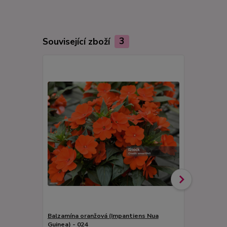
Související zboží
3
Balzamína oranžová (Impantiens Nua
Balzamína P
Guinea) - 024
024A