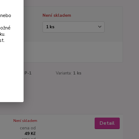
 nebo
tupnost
Není skladem
ianta
možné
ku.
st.
 Kč
Kč
bez DPH
roduktu:
095 P-1
Varianta:
1 ks
Není skladem
Detail
cena od
49 Kč