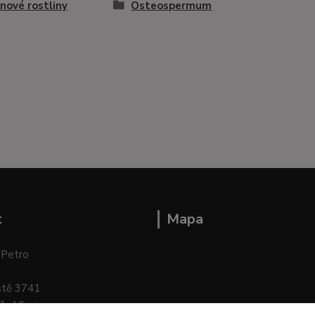
nové rostliny
Osteospermum
t
Mapa
 Petro
stě 3741
ík–Mlazice