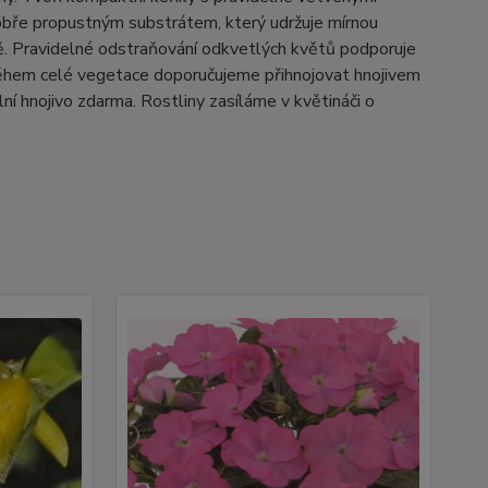
obře propustným substrátem, který udržuje mírnou
ě. Pravidelné odstraňování odkvetlých květů podporuje
 během celé vegetace doporučujeme přihnojovat hnojivem
í hnojivo zdarma. Rostliny zasíláme v květináči o