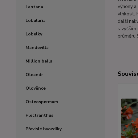
výhony a 
Lantana
vlhkost. 
Lobularia
další nak
s vyšším 
Lobelky
průměru 
Mandevilla
Million bells
Souvise
Oleandr
Olověnce
Osteospermum
Plectranthus
Převislé hvozdíky