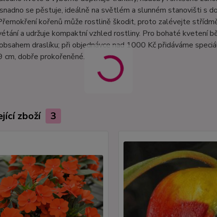
snadno se pěstuje, ideálně na světlém a slunném stanovišti s d
Přemokření kořenů může rostlině škodit, proto zalévejte střídm
vétání a udržuje kompaktní vzhled rostliny. Pro bohaté kvetení
obsahem draslíku; při objednávce nad 1000 Kč přidáváme speciáln
9 cm, dobře prokořeněné.
jící zboží
3