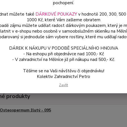
pochopení.
dnat můžete také
DÁRKOVÉ POUKAZY
v hodnotě 200, 300, 500
Dos
1000 Kč, které Vám zašleme obratem
Var
ípadě zájmu můžete udělat radost dárkovým poukazem, který je 
latnit v e-shopu nebo osobně v samoobslužném skleníku na Mělní
darovaný si jednoduše sám vybere rostliny, které mu udělají rado
59
DÁREK K NÁKUPU V PODOBĚ SPECIÁLNÍHO HNOJIVA
53 
- Na eshopu při objednávce nad 1000,- Kč
- V zahradnictví na Mělníce již při nákupu nad 500,- Kč.
Číslo p
Těšíme se na Vaši návštěvu či objednávku!
Kolektiv Zahradnictví Petro
Zavřít
é produkty
Osteospermum žlutý - 095