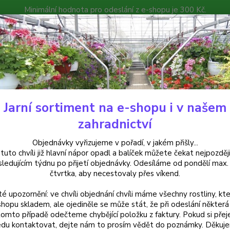
Minimální hodnota pro odeslání z e-shopu je 300 Kč.
íček můžete čekat nejpozději v následujícím týdnu po přijetí objedná
atalog
Poradna
Kontakty
Nevíte
Hledat
+420
Jarní sortiment na e-shopu i v našem
alkónové rostliny
Osteospermum žluté plné - 1 ks
zahradnictví
ospermum žluté plné - 1 ks
Objednávky vyřizujeme v pořadí, v jakém přišly...
 tuto chvíli již hlavní nápor opadl a balíček můžete čekat nejpozději
sledujícím týdnu po přijetí objednávky. Odesíláme od pondělí max.
čtvrtka, aby necestovaly přes víkend.
Žluté 
té upozornění: ve chvíli objednání chvíli máme všechny rostliny, kte
které 
shopu skladem, ale ojediněle se může stát, že při odeslání některá 
kvetou
tomto případě odečteme chybějící položku z faktury. Pokud si přej
květiná
du kontaktovat, dejte nám to prosím vědět do poznámky. Děkuj