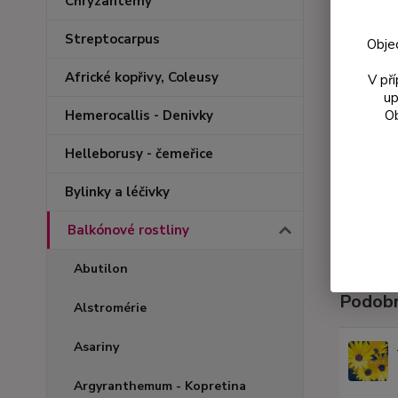
Chryzantémy
Streptocarpus
Obje
Africké kopřivy, Coleusy
V př
up
Ob
Hemerocallis - Denivky
Helleborusy - čemeřice
Bylinky a léčivky
Balkónové rostliny
Abutilon
Podobn
Alstromérie
Asariny
Argyranthemum - Kopretina