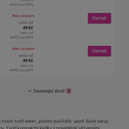
cena od
44 Kč
bez DPH
Není skladem
Detail
cena od
49 Kč
cena od
44 Kč
bez DPH
Není skladem
Detail
cena od
49 Kč
cena od
44 Kč
bez DPH
Související zboží
3
 které tvoří efekt „plného polštáře“ jasně žluté barvy.
ny. Tvoří kompaktní keříky s pravidelně větvenými