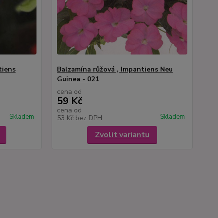
tiens
Balzamína růžová , Impantiens Neu
Guinea - 021
cena od
59 Kč
cena od
Skladem
Skladem
53 Kč
bez DPH
Zvolit variantu