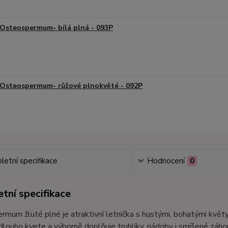
Osteospermum- bílá plná - 093P
Osteospermum- růžové plnokvěté - 092P
etní specifikace
Hodnocení
0
tní specifikace
mum žluté plné je atraktivní letnička s hustými, bohatými květy,
dlouho kvete a výborně doplňuje truhlíky, nádoby i smíšené záho