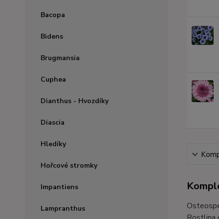
Bacopa
Bidens
Brugmansia
Cuphea
Dianthus - Hvozdíky
Diascia
Hledíky
Kompl
Hořcové stromky
Komple
Impantiens
Osteosper
Lampranthus
Rostlina 