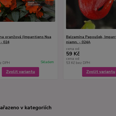
na oranžová (Impantiens Nua
Balzamína Papoušek, Impan
 - 024
niamn. - 024A
cena od
59 Kč
cena od
Skladem
z DPH
53 Kč
bez DPH
Zvolit variantu
Zvolit variantu
zařazeno v kategoriích