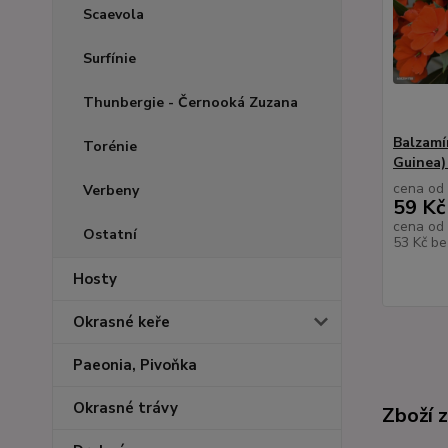
Scaevola
Surfínie
Thunbergie - Černooká Zuzana
Balzamí
Torénie
Guinea)
cena od
Verbeny
59 Kč
cena od
Ostatní
53 Kč
be
Hosty
Okrasné keře
Paeonia, Pivoňka
Okrasné trávy
Zboží 