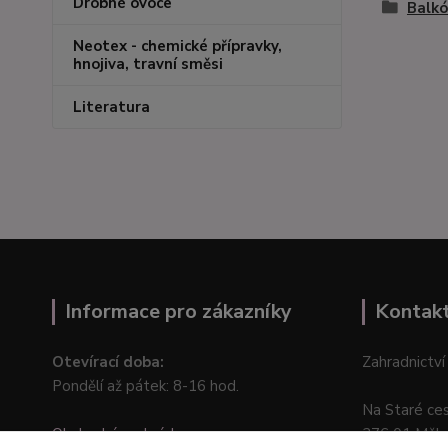
Drobné ovoce
Balkó
Neotex - chemické přípravky,
hnojiva, travní směsi
Literatura
Informace pro zákazníky
Kontak
Otevírací doba:
Zahradnictví
Pondělí až pátek: 8-16 hod.
Na Staré ce
Obchodní podmínky
276 01 Měln