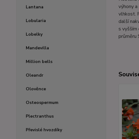
výhony a 
Lantana
vlhkost. 
Lobularia
další nak
s vyšším 
Lobelky
průměru 
Mandevilla
Million bells
Souvise
Oleandr
Olověnce
Osteospermum
Plectranthus
Převislé hvozdíky