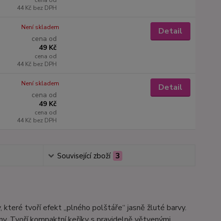
cena od
44 Kč
bez DPH
Není skladem
Detail
cena od
49 Kč
cena od
44 Kč
bez DPH
Není skladem
Detail
cena od
49 Kč
cena od
44 Kč
bez DPH
Související zboží
3
 které tvoří efekt „plného polštáře“ jasně žluté barvy.
ny. Tvoří kompaktní keříky s pravidelně větvenými