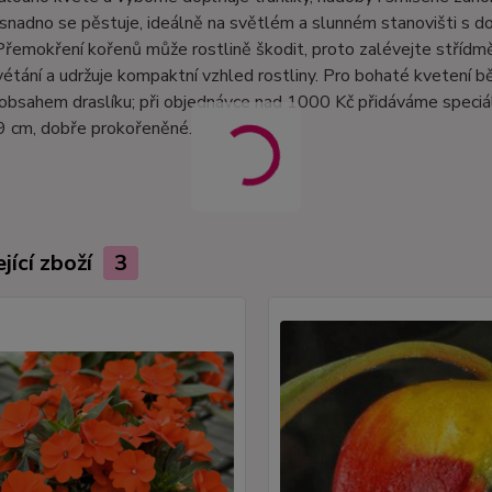
snadno se pěstuje, ideálně na světlém a slunném stanovišti s d
Přemokření kořenů může rostlině škodit, proto zalévejte střídm
vétání a udržuje kompaktní vzhled rostliny. Pro bohaté kvetení
obsahem draslíku; při objednávce nad 1000 Kč přidáváme speciáln
9 cm, dobře prokořeněné.
jící zboží
3