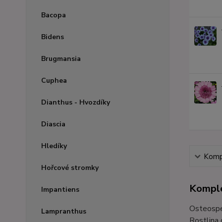
Bacopa
Bidens
Brugmansia
Cuphea
Dianthus - Hvozdíky
Diascia
Hledíky
Kompl
Hořcové stromky
Komple
Impantiens
Osteosper
Lampranthus
Rostlina 