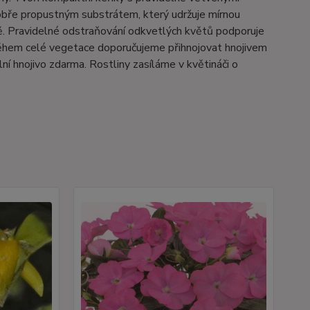
obře propustným substrátem, který udržuje mírnou
ě. Pravidelné odstraňování odkvetlých květů podporuje
 během celé vegetace doporučujeme přihnojovat hnojivem
í hnojivo zdarma. Rostliny zasíláme v květináči o