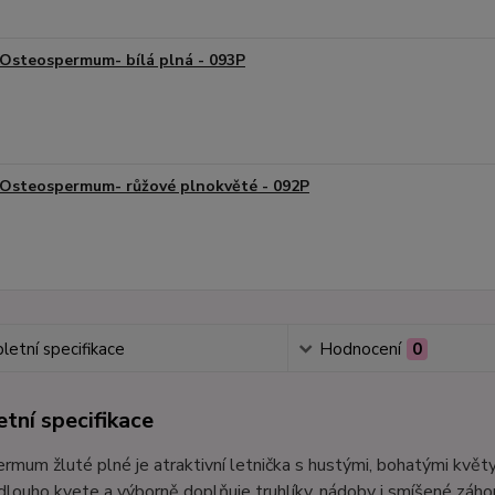
Osteospermum- bílá plná - 093P
Osteospermum- růžové plnokvěté - 092P
etní specifikace
Hodnocení
0
tní specifikace
mum žluté plné je atraktivní letnička s hustými, bohatými květy,
dlouho kvete a výborně doplňuje truhlíky, nádoby i smíšené záho