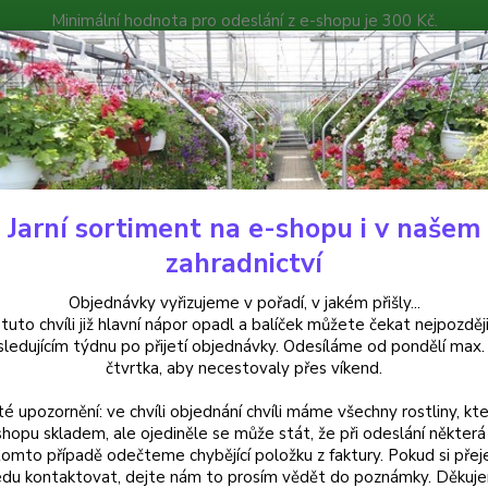
Minimální hodnota pro odeslání z e-shopu je 300 Kč.
íček můžete čekat nejpozději v následujícím týdnu po přijetí objedná
atalog
Poradna
Kontakty
Nevíte
Hledat
+420
Jarní sortiment na e-shopu i v našem
alkónové rostliny
Osteospermum žluté plné - 095P
zahradnictví
ospermum žluté plné - 095P
Objednávky vyřizujeme v pořadí, v jakém přišly...
 tuto chvíli již hlavní nápor opadl a balíček můžete čekat nejpozději
sledujícím týdnu po přijetí objednávky. Odesíláme od pondělí max.
čtvrtka, aby necestovaly přes víkend.
Žluté 
té upozornění: ve chvíli objednání chvíli máme všechny rostliny, kte
které 
shopu skladem, ale ojediněle se může stát, že při odeslání některá 
kvetou
tomto případě odečteme chybějící položku z faktury. Pokud si přej
květiná
du kontaktovat, dejte nám to prosím vědět do poznámky. Děkuj