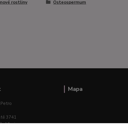
nové rostliny
Osteospermum
t
Mapa
 Petro
stě 3741
ík–Mlazice