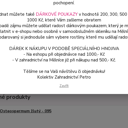
pochopení.
dnat můžete také
DÁRKOVÉ POUKAZY
v hodnotě 200, 300, 500
Dos
1000 Kč, které Vám zašleme obratem
Var
ípadě zájmu můžete udělat radost dárkovým poukazem, který je 
latnit v e-shopu nebo osobně v samoobslužném skleníku na Mělní
darovaný si jednoduše sám vybere rostliny, které mu udělají rado
ce
DÁREK K NÁKUPU V PODOBĚ SPECIÁLNÍHO HNOJIVA
49
- Na eshopu při objednávce nad 1000,- Kč
od
- V zahradnictví na Mělníce již při nákupu nad 500,- Kč.
Těšíme se na Vaši návštěvu či objednávku!
Číslo p
Kolektiv Zahradnictví Petro
Zavřít
é produkty
Osteospermum žlutý - 095