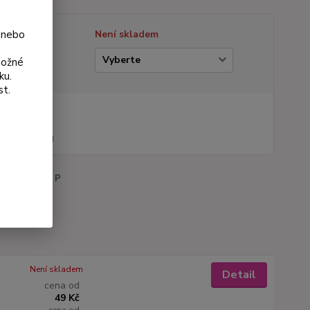
 nebo
tupnost
Není skladem
ianta
možné
ku.
st.
na od
 Kč
44 Kč
bez DPH
roduktu:
095 P
Není skladem
Detail
cena od
49 Kč