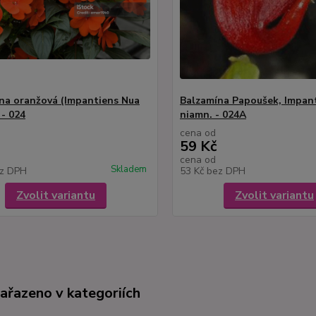
na oranžová (Impantiens Nua
Balzamína Papoušek, Impan
 - 024
niamn. - 024A
cena od
59 Kč
cena od
Skladem
z DPH
53 Kč
bez DPH
Zvolit variantu
Zvolit variantu
zařazeno v kategoriích