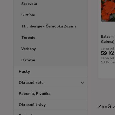
Scaevola
Surfínie
Thunbergie - Černooká Zuzana
Balzamí
Torénie
Guinea)
cena od
Verbeny
59 Kč
cena od
Ostatní
53 Kč
be
Hosty
Okrasné keře
Paeonia, Pivoňka
Okrasné trávy
Zboží 