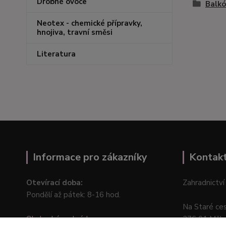
Drobné ovoce
Balkó
Neotex - chemické přípravky,
hnojiva, travní směsi
Literatura
Informace pro zákazníky
Kontak
Otevírací doba:
Zahradnictví
Pondělí až pátek: 8-16 hod.
Na Staré ce
Obchodní podmínky
276 01 Měln