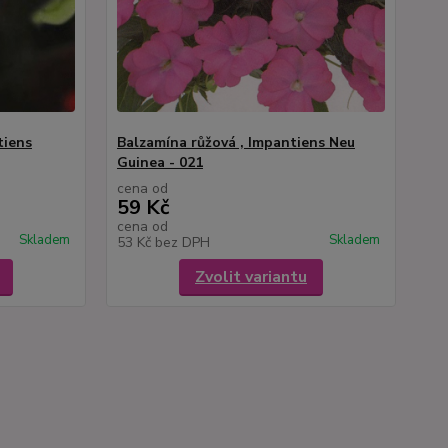
tiens
Balzamína růžová , Impantiens Neu
Guinea - 021
cena od
59 Kč
cena od
Skladem
Skladem
53 Kč
bez DPH
Zvolit variantu