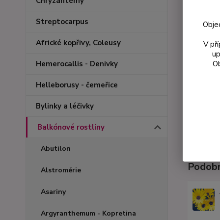
Chryzantémy
Streptocarpus
Obje
Africké kopřivy, Coleusy
V př
up
Ob
Hemerocallis - Denivky
Helleborusy - čemeřice
Bylinky a léčivky
Balkónové rostliny
Abutilon
Podobn
Alstromérie
Asariny
Argyranthemum - Kopretina