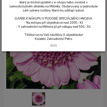
který je možné uplatnit v e-shopu nebo osobně v
samoobslužném skleníku na Mělníku. Obdarovaný si jednoduše
sám vybere rostliny, které mu udělají radost.
DÁREK K NÁKUPU V PODOBĚ SPECIÁLNÍHO HNOJIVA
- Na eshopu při objednávce nad 1000,- Kč
- V zahradnictví na Mělníce již při nákupu nad 500,- Kč.
Těšíme se na Vaši návštěvu či objednávku!
Kolektiv Zahradnictví Petro
Zavřít