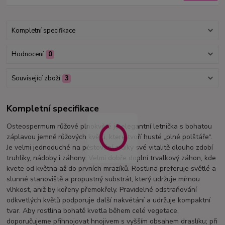
Kompletní specifikace
Hodnocení
0
Související zboží
3
Kompletní specifikace
Osteospermum růžové plnokvěté je elegantní letnička s bohatou
záplavou jemně růžových květů, které tvoří husté „plné polštáře“.
Je velmi jednoduché na pěstování a díky své vitalitě dlouho zdobí
truhlíky, nádoby i záhony. Velmi dobře doplní trvalkový záhon, kde
kvete od května až do prvních mrazíků. Rostlina preferuje světlé a
slunné stanoviště a propustný substrát, který udržuje mírnou
vlhkost, aniž by kořeny přemokřely. Pravidelné odstraňování
odkvetlých květů podporuje další nakvétání a udržuje kompaktní
tvar. Aby rostlina bohatě kvetla během celé vegetace,
doporučujeme přihnojovat hnojivem s vyšším obsahem draslíku; při