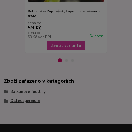
Balzamína Papoušek, Impantiens niamn. -
Balzamína o
024A
Guinea) - 02
cena od
cena od
59 Kč
59 Kč
cena od
cena od
Skladem
53 Kč
bez DPH
53 Kč
bez D
Zvolit variantu
Zboží zařazeno v kategoriích
Balkónové rostliny
Osteospermum