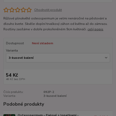
Ohodnotit produkt
Růžové plnokvěté osteospermum je velmi nenáročné na pěstování a
dlouho kvete. Skvěle doplní trvalkový záhon od května až do zámrazu.
Rostliny zasíláme v dobře prokořeněném 9cm květináči.
celý popis
Dostupnost
Není skladem
Varianta
54 Kč
48 Kč
bez DPH
Číslo produktu:
092P-2
Varianta:
3-kusové balení
Podobné produkty
Osteospermum – Fialové s lopatkami -