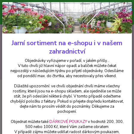
Minimální hodnota pro odeslání z e-shopu je 300 Kč.
V tuto chvíli již hlavní nápor objednávek opadl a balíček můžete čekat
nejpozději v následujícím týdnu po přijetí objednávky. Objednávky
vyřizujeme v pořadí, v jakém přišly...
0
ks
CZK
+420 602 223 614
za
0 Kč
Jarní sortiment na e-shopu i v našem
zahradnictví
Menu
Objednávky vyřizujeme v pořadí, v jakém přišly...
V tuto chvíli již hlavní nápor opadl a balíček můžete čekat
Hledat
nejpozději v následujícím týdnu po přijetí objednávky. Odesíláme
od pondělí max. do čtvrtka, aby necestovaly přes víkend.
Důležité upozornění: ve chvíli objednání chvíli máme všechny
Úvod
Balkónové rostliny
Osteospermum- růžové plnokvěté - cena za kus
rostliny, které jsou na e-shopu skladem, ale ojediněle se může
v 3-kusovém balení
stát, že při odeslání některá chybí. V tomto případě odečteme
chybějící položku z faktury. Pokud si přejete dopředu kontaktovat,
Osteospermum- růžové plnokvěté
dejte nám to prosím vědět do poznámky. Děkujeme za
- cena za kus v 3-kusovém balení
pochopení.
Objednat můžete také
DÁRKOVÉ POUKAZY
v hodnotě 200, 300,
500 nebo 1000 Kč, které Vám zašleme obratem
V případě zájmu můžete udělat radost dárkovým poukazem,