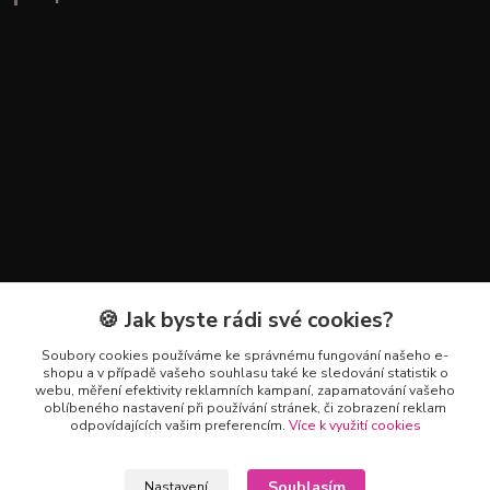
🍪 Jak byste rádi své cookies?
Kontakty
Soubory cookies používáme ke správnému fungování našeho e-
+420 602 223 614
shopu a v případě vašeho souhlasu také ke sledování statistik o
webu, měření efektivity reklamních kampaní, zapamatování vašeho
oblíbeného nastavení při používání stránek, či zobrazení reklam
info@zahradnictvipetro.cz
odpovídajících vašim preferencím.
Více k využití cookies
Souhlasím
Nastavení