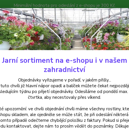
Minimální hodnota pro odeslání z e-shopu je 300 Kč.
íček můžete čekat nejpozději v následujícím týdnu po přijetí objedná
atalog
Poradna
Kontakty
Nevíte
Hledat
+420
Jarní sortiment na e-shopu i v našem
alkónové rostliny
Osteospermum fialový - cena za kus v 3-kusovém ba
zahradnictví
ospermum fialový - cena za kus
Objednávky vyřizujeme v pořadí, v jakém přišly...
 tuto chvíli již hlavní nápor opadl a balíček můžete čekat nejpozději
sledujícím týdnu po přijetí objednávky. Odesíláme od pondělí max.
čtvrtka, aby necestovaly přes víkend.
Fialov
té upozornění: ve chvíli objednání chvíli máme všechny rostliny, kte
zdobí 
shopu skladem, ale ojediněle se může stát, že při odeslání některá 
vhodná
tomto případě odečteme chybějící položku z faktury. Pokud si přej
9cm kv
du kontaktovat, dejte nám to prosím vědět do poznámky. Děkuj