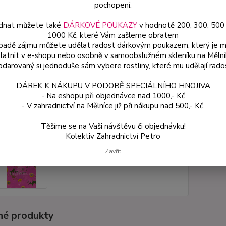
pochopení.
dnat můžete také
DÁRKOVÉ POUKAZY
v hodnotě 200, 300, 500
Dos
1000 Kč, které Vám zašleme obratem
Var
ípadě zájmu můžete udělat radost dárkovým poukazem, který je 
latnit v e-shopu nebo osobně v samoobslužném skleníku na Mělní
darovaný si jednoduše sám vybere rostliny, které mu udělají rado
54
DÁREK K NÁKUPU V PODOBĚ SPECIÁLNÍHO HNOJIVA
48 
- Na eshopu při objednávce nad 1000,- Kč
- V zahradnictví na Mělníce již při nákupu nad 500,- Kč.
Číslo p
Těšíme se na Vaši návštěvu či objednávku!
Kolektiv Zahradnictví Petro
Zavřít
é produkty