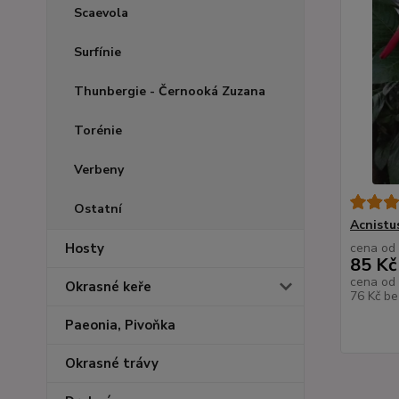
Scaevola
Surfínie
Thunbergie - Černooká Zuzana
Torénie
Verbeny
Ostatní
Acnistu
cena od
Hosty
85 Kč
cena od
Okrasné keře
76 Kč
be
Paeonia, Pivoňka
Okrasné trávy