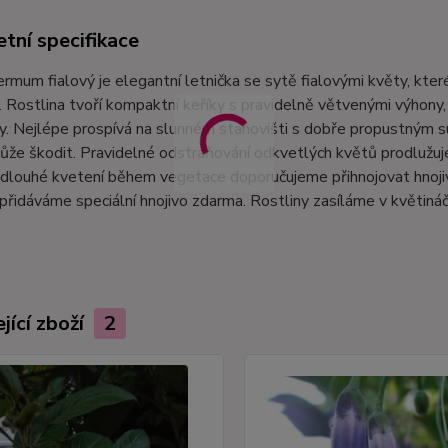
tní specifikace
mum fialový je elegantní letnička se sytě fialovými květy, které v
 Rostlina tvoří kompaktní keříky s pravidelně větvenými výhony,
y. Nejlépe prospívá na slunném stanovišti s dobře propustným s
že škodit. Pravidelné odstraňování odkvetlých květů prodlužuje 
 dlouhé kvetení během vegetace doporučujeme přihnojovat hnoji
řidáváme speciální hnojivo zdarma. Rostliny zasíláme v květiná
jící zboží
2