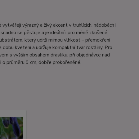
ytvářejí výrazný a živý akcent v truhlících, nádobách i
 snadno se pěstuje a je ideální i pro méně zkušené
ubstrátem, který udrží mírnou vlhkost – přemokření
dobu kvetení a udržuje kompaktní tvar rostliny. Pro
vem s vyšším obsahem draslíku; při objednávce nad
či o průměru 9 cm, dobře prokořeněné.