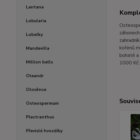
Lantana
Komple
Lobularia
Osteosper
záhonech.
Lobelky
zahradník
kořenů mů
Mandevilla
bohaté a
Million bells
1000 Kč p
Oleandr
Olověnce
Souvise
Osteospermum
Plectranthus
Převislé hvozdíky