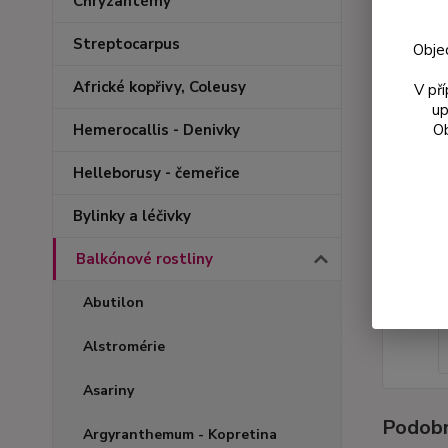
Chryzantémy
Streptocarpus
Obje
Africké kopřivy, Coleusy
V př
up
Ob
Hemerocallis - Denivky
Helleborusy - čemeřice
Bylinky a léčivky
Balkónové rostliny
Abutilon
Alstromérie
Asariny
Podobn
Argyranthemum - Kopretina