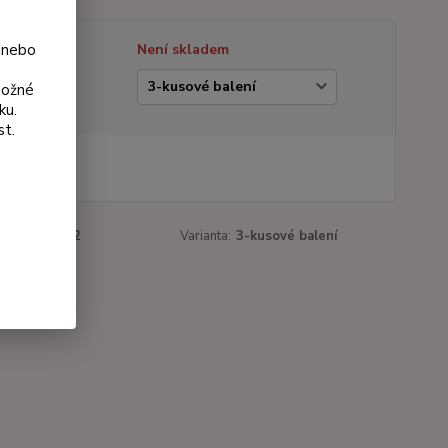
 nebo
tupnost
Není skladem
ianta
možné
ku.
st.
 Kč
Kč
bez DPH
roduktu:
94-2
Varianta:
3-kusové balení