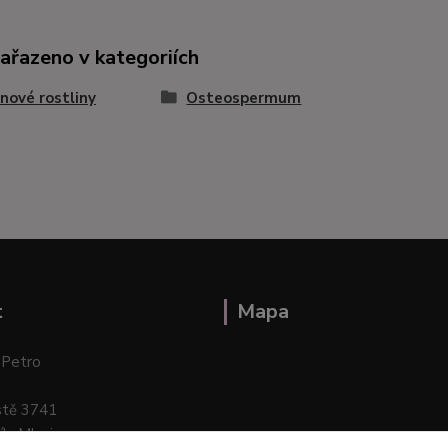
zařazeno v kategoriích
nové rostliny
Osteospermum
t
Mapa
 Petro
stě 3741
ík–Mlazice