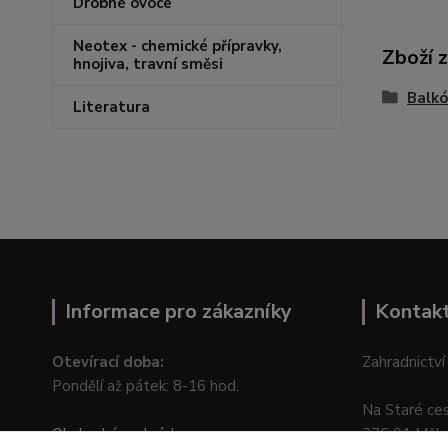
Drobné ovoce
Neotex - chemické přípravky,
Zboží 
hnojiva, travní směsi
Balkó
Literatura
Informace pro zákazníky
Kontak
Otevírací doba:
Zahradnictví
Pondělí až pátek: 8-16 hod.
Na Staré ce
Obchodní podmínky
276 01 Měln