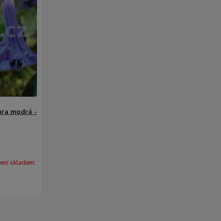
ura modrá -
ení skladem