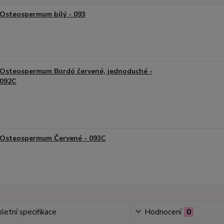
Osteospermum bílý - 093
Osteospermum Bordó červené, jednoduché -
092C
Osteospermum Červené - 093C
etní specifikace
Hodnocení
0