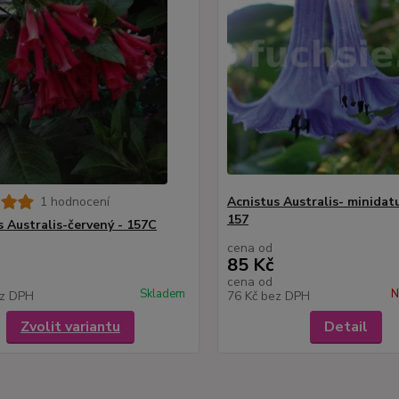
1 hodnocení
Acnistus Australis- minidat
157
s Australis-červený - 157C
cena od
85 Kč
cena od
Skladem
N
z DPH
76 Kč
bez DPH
Zvolit variantu
Detail