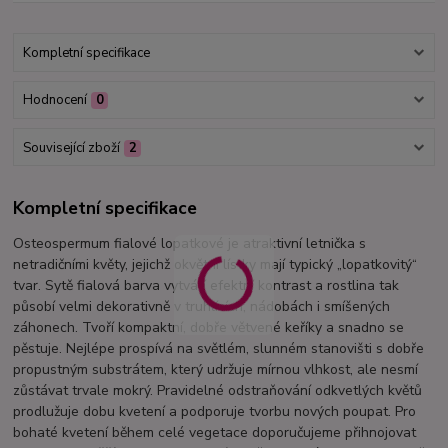
Kompletní specifikace
Hodnocení
0
Související zboží
2
Kompletní specifikace
Osteospermum fialové lopatkové je atraktivní letnička s
netradičními květy, jejichž okvětní lístky mají typický „lopatkovitý“
tvar. Sytě fialová barva vytváří efektní kontrast a rostlina tak
působí velmi dekorativně v truhlících, nádobách i smíšených
záhonech. Tvoří kompaktní, dobře větvené keříky a snadno se
pěstuje. Nejlépe prospívá na světlém, slunném stanovišti s dobře
propustným substrátem, který udržuje mírnou vlhkost, ale nesmí
zůstávat trvale mokrý. Pravidelné odstraňování odkvetlých květů
prodlužuje dobu kvetení a podporuje tvorbu nových poupat. Pro
bohaté kvetení během celé vegetace doporučujeme přihnojovat