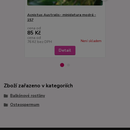
Acnistus Australis- minidatura modrá -
157
Acnistus Au
cena od
cena od
85 Kč
85 Kč
cena od
cena od
Není skladem
76 Kč
bez DPH
76 Kč
bez D
Detail
Zboží zařazeno v kategoriích
Balkónové rostliny
Osteospermum