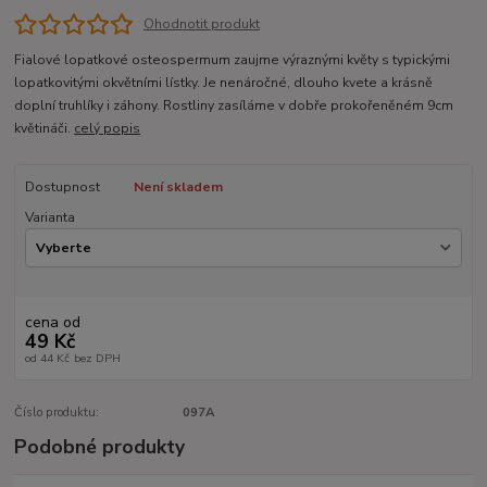
Ohodnotit produkt
Fialové lopatkové osteospermum zaujme výraznými květy s typickými
lopatkovitými okvětními lístky. Je nenáročné, dlouho kvete a krásně
doplní truhlíky i záhony. Rostliny zasíláme v dobře prokořeněném 9cm
květináči.
celý popis
Dostupnost
Není skladem
Varianta
cena od
49 Kč
od
44 Kč
bez DPH
Číslo produktu:
097A
Podobné produkty