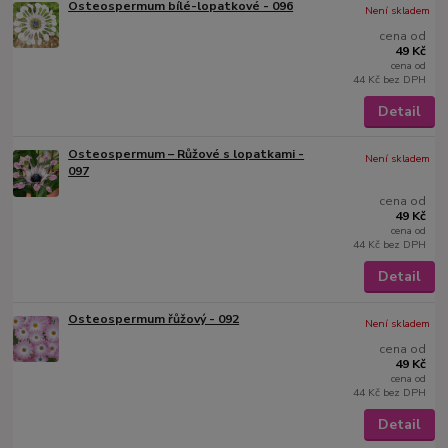
Osteospermum bílé-lopatkové - 096
Není skladem
cena od
49 Kč
cena od
44 Kč
bez DPH
Detail
Osteospermum – Růžové s lopatkami -
Není skladem
097
cena od
49 Kč
cena od
44 Kč
bez DPH
Detail
Osteospermum řůžový - 092
Není skladem
cena od
49 Kč
cena od
44 Kč
bez DPH
Detail