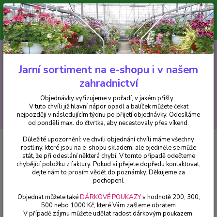
Minimální hodnota pro odeslání z e-shopu je 300 Kč.
V tuto chvíli již hlavní nápor objednávek opadl a balíček můžete čekat
nejpozději v následujícím týdnu po přijetí objednávky. Objednávky
vyřizujeme v pořadí, v jakém přišly...
0
ks
CZK
+420 602 223 614
za
0 Kč
Jarní sortiment na e-shopu i v našem
zahradnictví
Menu
Objednávky vyřizujeme v pořadí, v jakém přišly...
V tuto chvíli již hlavní nápor opadl a balíček můžete čekat
Hledat
nejpozději v následujícím týdnu po přijetí objednávky. Odesíláme
od pondělí max. do čtvrtka, aby necestovaly přes víkend.
Důležité upozornění: ve chvíli objednání chvíli máme všechny
Úvod
Balkónové rostliny
Osteospermum – Fialové s lopatkami - 097A
rostliny, které jsou na e-shopu skladem, ale ojediněle se může
stát, že při odeslání některá chybí. V tomto případě odečteme
Osteospermum – Fialové s
chybějící položku z faktury. Pokud si přejete dopředu kontaktovat,
lopatkami - 097A
dejte nám to prosím vědět do poznámky. Děkujeme za
pochopení.
Objednat můžete také
DÁRKOVÉ POUKAZY
v hodnotě 200, 300,
500 nebo 1000 Kč, které Vám zašleme obratem
V případě zájmu můžete udělat radost dárkovým poukazem,