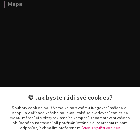
Mapa
🍪 Jak byste rádi své cookies?
Kontakty
Soubory cookies používáme ke správnému fungování našeho e-
+420 602 223 614
shopu a v případě vašeho souhlasu také ke sledování statistik o
webu, měření efektivity reklamních kampaní, zapamatování vašeho
oblíbeného nastavení při používání stránek, či zobrazení reklam
info@zahradnictvipetro.cz
odpovídajících vašim preferencím.
Více k využití cookies