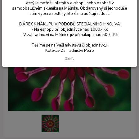
který je možné uplatnit v e-shopu nebo osobně v
samoobslužném skleníku na Mělníku. Obdarovaný si jednoduše
sám vybere rostliny, které mu udělají radost.
DÁREK K NÁKUPU V PODOBĚ SPECIÁLNÍHO HNOJIVA
- Na eshopu při objednávce nad 1000,- Kč
- V zahradnictví na Mělníce již při nákupu nad 500,- Kč.
Těšíme se na Vaši návštěvu či objednávku!
Kolektiv Zahradnictví Petro
Zavřít