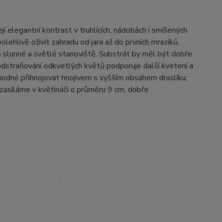
jí elegantní kontrast v truhlících, nádobách i smíšených
lehlivě oživit zahradu od jara až do prvních mrazíků.
ro slunné a světlé stanoviště. Substrát by měl být dobře
dstraňování odkvetlých květů podporuje další kvetení a
hodné přihnojovat hnojivem s vyšším obsahem draslíku;
 zasíláme v květináči o průměru 9 cm, dobře