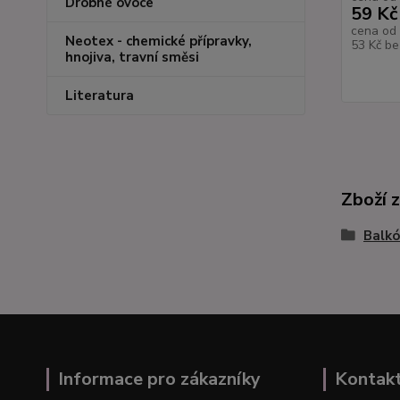
Drobné ovoce
59 Kč
cena od
Neotex - chemické přípravky,
53 Kč
be
hnojiva, travní směsi
Literatura
Zboží 
Balkó
Informace pro zákazníky
Kontak