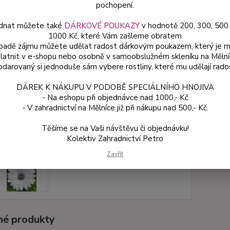
pochopení.
dnat můžete také
DÁRKOVÉ POUKAZY
v hodnotě 200, 300, 500
Dos
1000 Kč, které Vám zašleme obratem
Var
ípadě zájmu můžete udělat radost dárkovým poukazem, který je 
latnit v e-shopu nebo osobně v samoobslužném skleníku na Mělní
darovaný si jednoduše sám vybere rostliny, které mu udělají rado
49
DÁREK K NÁKUPU V PODOBĚ SPECIÁLNÍHO HNOJIVA
44 
- Na eshopu při objednávce nad 1000,- Kč
- V zahradnictví na Mělníce již při nákupu nad 500,- Kč.
Číslo p
Těšíme se na Vaši návštěvu či objednávku!
Variant
Kolektiv Zahradnictví Petro
Zavřít
é produkty