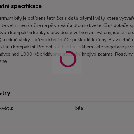
tní specifikace
mum bílý je oblíbená letnička s čistě bílými květy, které vytváře
 Je velmi nenáročné na pěstování a dlouho kvete, čímž dokáže spo
tvoří kompaktní keříky s pravidelně větvenými výhony, ideální p
 a mírně vlhký – přemokření může poškodit kořeny. Pravidelné o
ostlinu kompaktní. Pro bohaté kvetení během celé vegetace je v
návce nad 1000 Kč přidáváme speciální hnojivo zdarma. Rostliny
ěné.
etry
květu
bílá