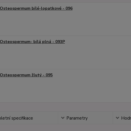
Osteospermum bílé-lopatkové - 096
Osteospermum- bílá plná - 093P
Osteospermum žlutý - 095
etní specifikace
Parametry
Hodn