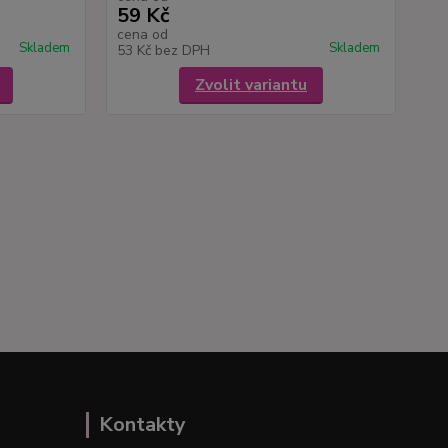
59 Kč
cena od
Skladem
Skladem
53 Kč
bez DPH
Zvolit variantu
Kontakty