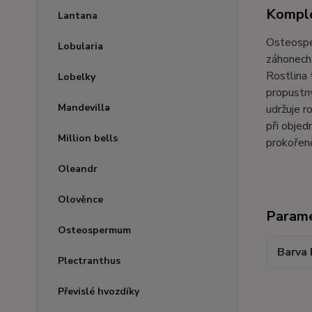
Komple
Lantana
Osteosper
Lobularia
záhonech.
Rostlina 
Lobelky
propustný
Mandevilla
udržuje r
při objed
Million bells
prokořen
Oleandr
Olověnce
Param
Osteospermum
Barva 
Plectranthus
Převislé hvozdíky