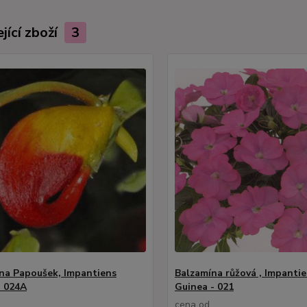
jící zboží
3
na Papoušek, Impantiens
Balzamína růžová , Impanti
- 024A
Guinea - 021
cena od