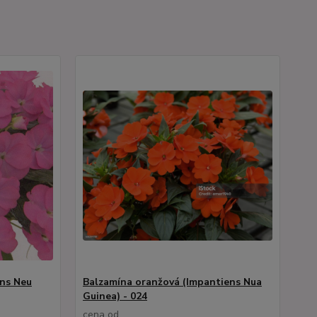
ens Neu
Balzamína oranžová (Impantiens Nua
Guinea) - 024
cena od