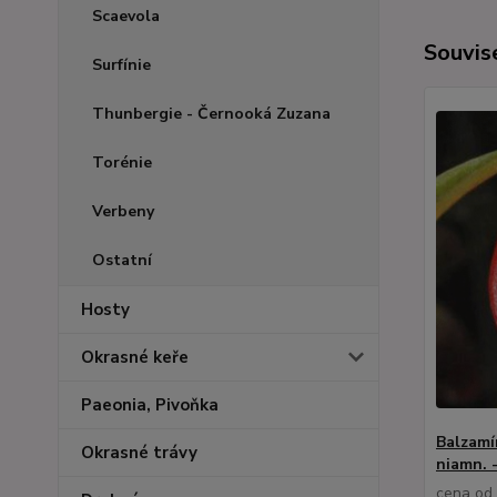
Scaevola
Souvise
Surfínie
Thunbergie - Černooká Zuzana
Torénie
Verbeny
Ostatní
Hosty
Okrasné keře
Paeonia, Pivoňka
Balzamí
Okrasné trávy
niamn. 
cena od