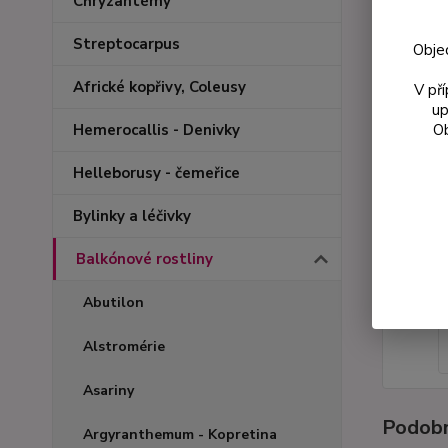
Chryzantémy
Streptocarpus
Obje
Africké kopřivy, Coleusy
V př
up
Ob
Hemerocallis - Denivky
Helleborusy - čemeřice
Bylinky a léčivky
Balkónové rostliny
Abutilon
Alstromérie
Asariny
Podobn
Argyranthemum - Kopretina