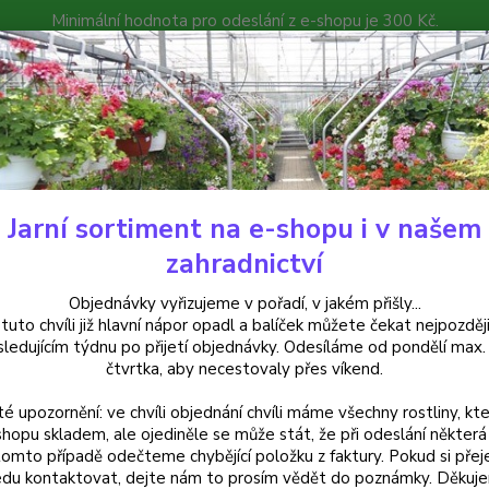
Minimální hodnota pro odeslání z e-shopu je 300 Kč.
íček můžete čekat nejpozději v následujícím týdnu po přijetí objedná
atalog
Poradna
Kontakty
Nevíte
Hledat
+420
Jarní sortiment na e-shopu i v našem
alkónové rostliny
Osteospermum bílý - cena na prodejně
zahradnictví
ospermum bílý - cena na prodej
Objednávky vyřizujeme v pořadí, v jakém přišly...
 tuto chvíli již hlavní nápor opadl a balíček můžete čekat nejpozději
sledujícím týdnu po přijetí objednávky. Odesíláme od pondělí max.
čtvrtka, aby necestovaly přes víkend.
Bílé os
té upozornění: ve chvíli objednání chvíli máme všechny rostliny, kte
truhlík
shopu skladem, ale ojediněle se může stát, že při odeslání některá 
slunný
tomto případě odečteme chybějící položku z faktury. Pokud si přej
květiná
du kontaktovat, dejte nám to prosím vědět do poznámky. Děkuj